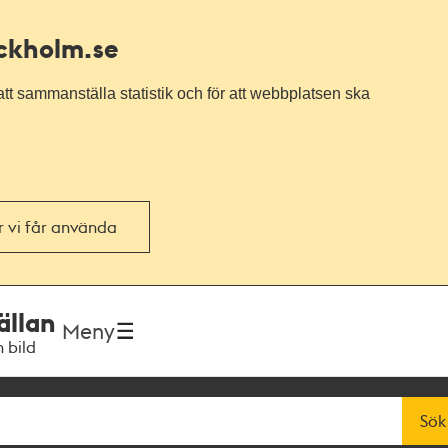
ockholm.se
tt sammanställa statistik och för att webbplatsen ska
or vi får använda
ällan
Meny
h bild
Sök