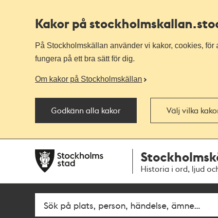
Kakor på stockholmskallan
.st
På Stockholmskällan använder vi kakor, cookies, för a
fungera på ett bra sätt för dig.
Om kakor på Stockholmskällan
Godkänn alla kakor
Välj vilka kak
Till
Till
Stockholmsk
navigationen
huvudinnehållet
Historia i ord, ljud oc
Fritextsök