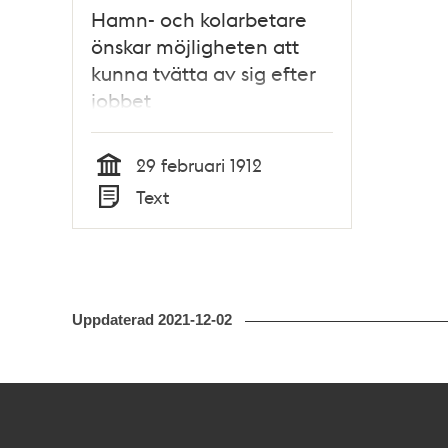
Hamn- och kolarbetare
önskar möjligheten att
kunna tvätta av sig efter
jobbet
29 februari 1912
Tid
Text
Typ
Uppdaterad
2021-12-02
Kontakt
Stockholmskällan