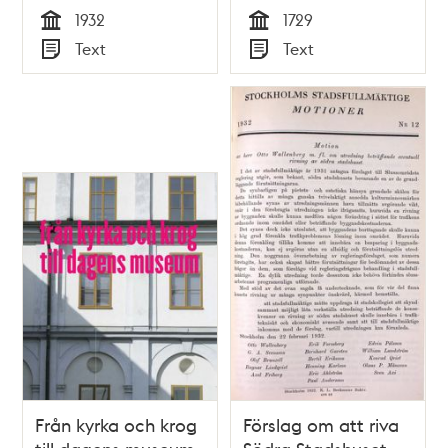
Täckman
1932
1729
Tid
Tid
Text
Text
Typ
Typ
Från kyrka och krog
Förslag om att riva