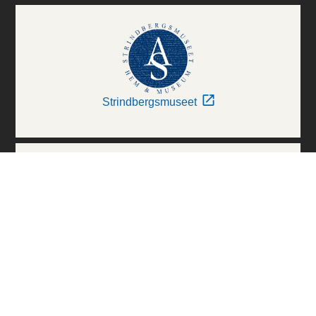
Strindbergsmuseet
Thielska Galleriet