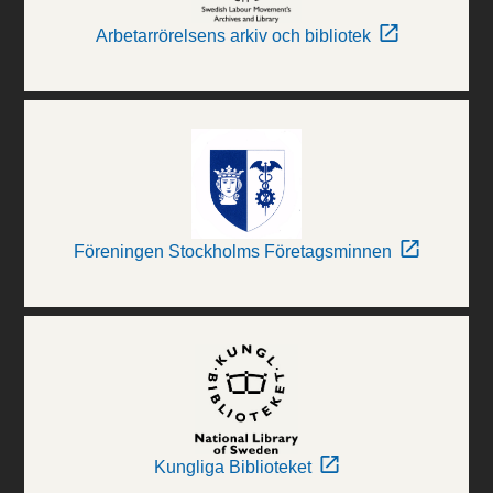
Arbetarrörelsens arkiv och bibliotek
Föreningen Stockholms Företagsminnen
Kungliga Biblioteket