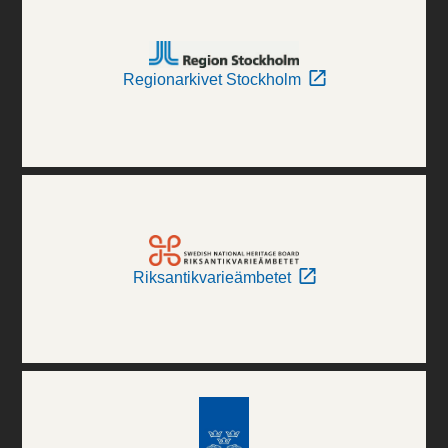
Regionarkivet Stockholm
Riksantikvarieämbetet