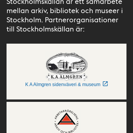
Stockholmskällan är ett samarbete
mellan arkiv, bibliotek och museer i
Stockholm. Partnerorganisationer
till Stockholmskällan är:
K A Almgren sidenväveri & museum