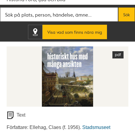
Fritextsök
Sök
Visa vad som finns nära mig
Text
Författare: Ellehag, Claes (f. 1956).
Stadsmuseet