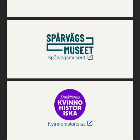
Spårvägsmuseet
Kvinnohistoriska