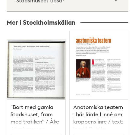
Stadsmuseet tipsar
Mer i Stockholmskällan
Relaterade
poster
och
teman
"Bort med gamla
Anatomiska teatern
Stadshuset, fram
: här lärde Linné om
med trafiken" / Åke
kroppens inre / text:
Abrahamsson
Ingrid Dyhlén-