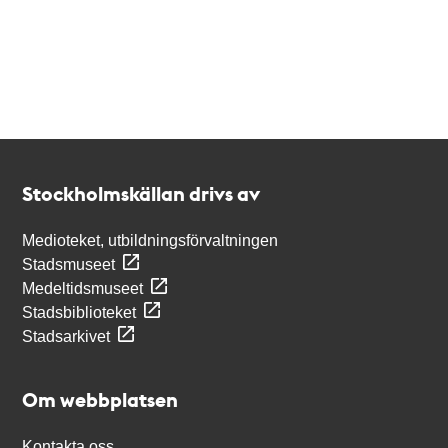
Kontakt
Stockholmskällan
Stockholmskällan drivs av
Medioteket, utbildningsförvaltningen
Stadsmuseet
Medeltidsmuseet
Stadsbiblioteket
Stadsarkivet
Om webbplatsen
Kontakta oss