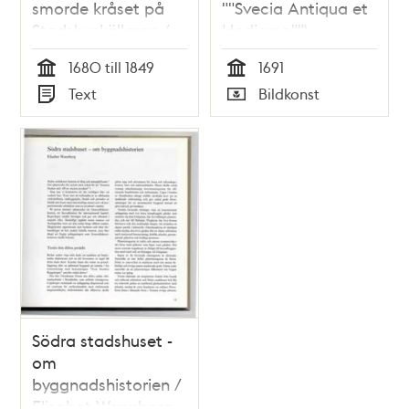
smorde kråset på
""Svecia Antiqua et
Stadshuskällaren /
Hodierna"")
Text: Elisabeth
1680 till 1849
1691
Brenning
Tid
Tid
Text
Bildkonst
Typ
Typ
Södra stadshuset -
om
byggnadshistorien /
Elisabet Wannberg