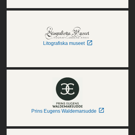
Litografiska museet
Prins Eugens Waldemarsudde