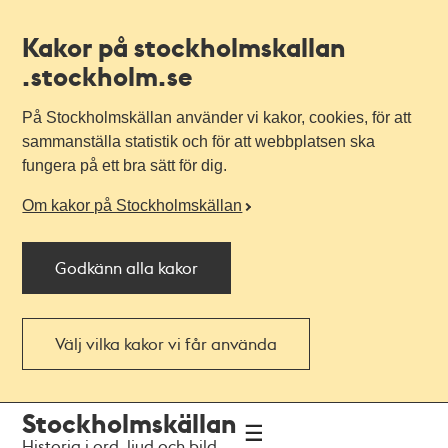
Kakor på stockholmskallan
.stockholm.se
På Stockholmskällan använder vi kakor, cookies, för att
sammanställa statistik och för att webbplatsen ska
fungera på ett bra sätt för dig.
Om kakor på Stockholmskällan
Godkänn alla kakor
Välj vilka kakor vi får använda
Till
Till
Stockholmskällan
navigationen
huvudinnehållet
Historia i ord, ljud och bild