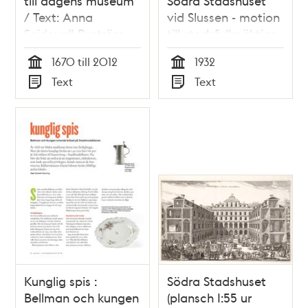
till dagens museum
Södra Stadshuset
/ Text: Anna
vid Slussen - motion
Seidevall-Byström
till stadsfullmäktige
1932
1670 till 2012
1932
Tid
Tid
Text
Text
Typ
Typ
Kunglig spis :
Södra Stadshuset
Bellman och kungen
(plansch I:55 ur