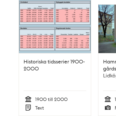
Historiska tidsserier 1900-
Hamm
2000
gårds
Lidk
1900 till 2000
Tid
Tid
Text
Typ
Typ