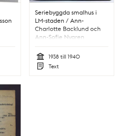
Seriebyggda smalhus i
lsson
LM-staden / Ann-
Charlotte Backlund och
Ann-Sofie Nygren
1938 till 1940
Tid
Text
Typ