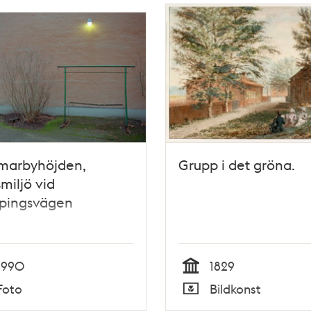
arbyhöjden,
Grupp i det gröna.
miljö vid
öpingsvägen
1990
1829
Tid
Foto
Bildkonst
Typ