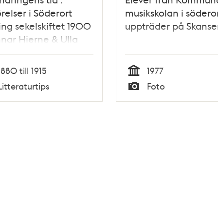
örelser i Söderort
musikskolan i södero
ng sekelskiftet 1900
uppträder på Skanse
nar Hjerne & Ulla
son
1880 till 1915
1977
Tid
Litteraturtips
Foto
Typ