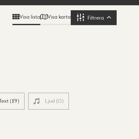
Visa karta
Visa lista
Filtrera
Filtrera
Text
(
29
)
Ljud
(
0
)