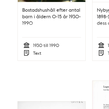
Bostadshushåll efter antal
Nyby
barn i åldern 0-15 år 1930-
1898-
1990
dess 
1930 till 1990
Tid
Tid
Text
Typ
Typ