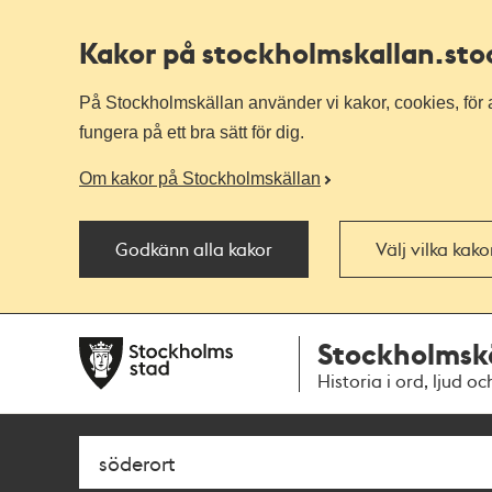
Kakor på stockholmskallan
.st
På Stockholmskällan använder vi kakor, cookies, för a
fungera på ett bra sätt för dig.
Om kakor på Stockholmskällan
Godkänn alla kakor
Välj vilka kak
Till
Till
Stockholmsk
navigationen
huvudinnehållet
Historia i ord, ljud oc
Sök
Fritextsök