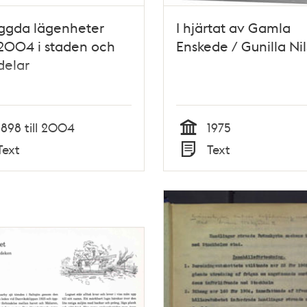
ggda lägenheter
I hjärtat av Gamla
2004 i staden och
Enskede / Gunilla Ni
delar
1898 till 2004
1975
Tid
Text
Text
Typ