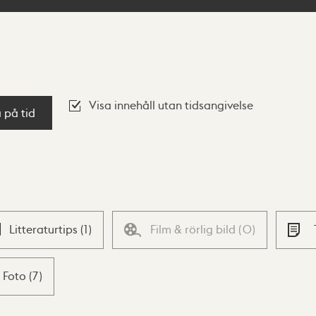
Visa innehåll utan tidsangivelse
a på tid
Litteraturtips
(
1
)
Film & rörlig bild
(
0
)
Foto
(
7
)