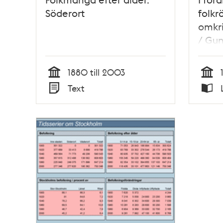
Söderort
folkr
omkri
/ Gun
Karls
1880 till 2003
Tid
Tid
Text
Typ
Typ