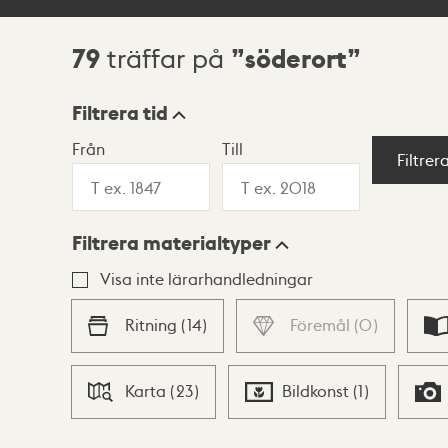
79
söderort
träffar på
Sökresultat
Filtrera tid
Från
Till
Visningsläge
Filtrer
Filtrera materialtyper
Lista
Karta
Visa inte lärarhandledningar
Ritning
(
14
)
Föremål
(
0
)
Karta
(
23
)
Bildkonst
(
1
)