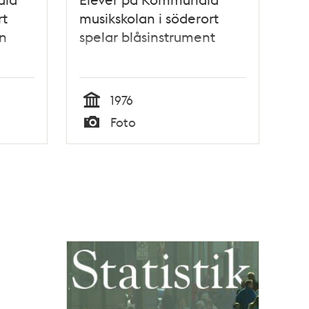
rt
musikskolan i söderort
n
spelar blåsinstrument
1976
Tid
Foto
Typ