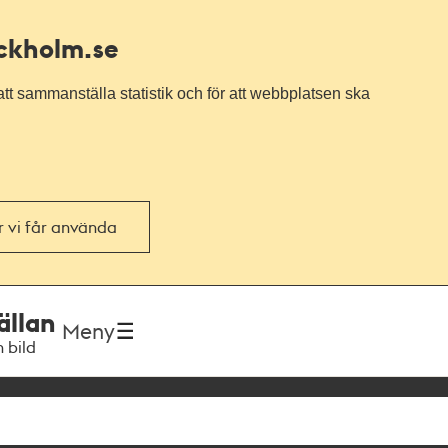
ockholm.se
tt sammanställa statistik och för att webbplatsen ska
or vi får använda
ällan
Meny
h bild