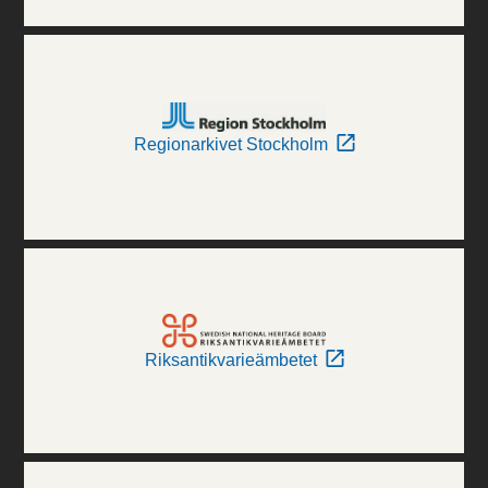
Regionarkivet Stockholm
Riksantikvarieämbetet