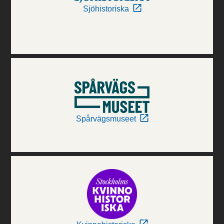
Sjöhistoriska
Spårvägsmuseet