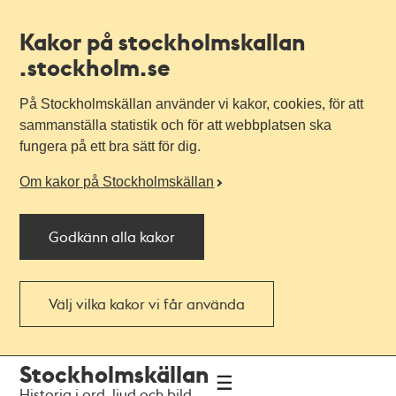
Kakor på stockholmskallan
.stockholm.se
På Stockholmskällan använder vi kakor, cookies, för att
sammanställa statistik och för att webbplatsen ska
fungera på ett bra sätt för dig.
Om kakor på Stockholmskällan
Godkänn alla kakor
Välj vilka kakor vi får använda
Till
Till
Stockholmskällan
navigationen
huvudinnehållet
Historia i ord, ljud och bild