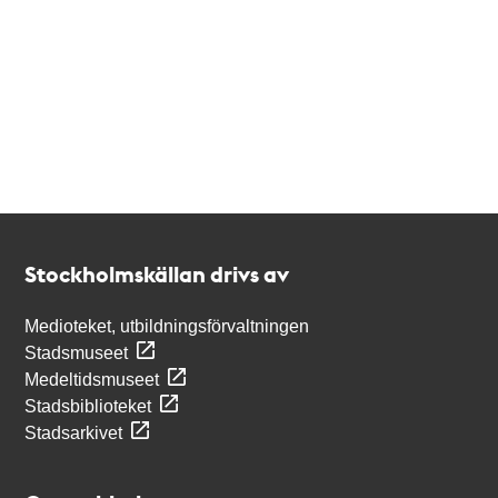
Kontakt
Stockholmskällan
Stockholmskällan drivs av
Medioteket, utbildningsförvaltningen
Stadsmuseet
Medeltidsmuseet
Stadsbiblioteket
Stadsarkivet