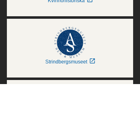
Kvinnohistoriska
Strindbergsmuseet
Thielska Galleriet