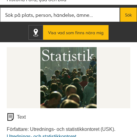
Fritextsök
Sök
Visa vad som finns nära mig
Text
Författare: Utrednings- och statistikkontoret (USK).
Utrednings- och statistikkontoret