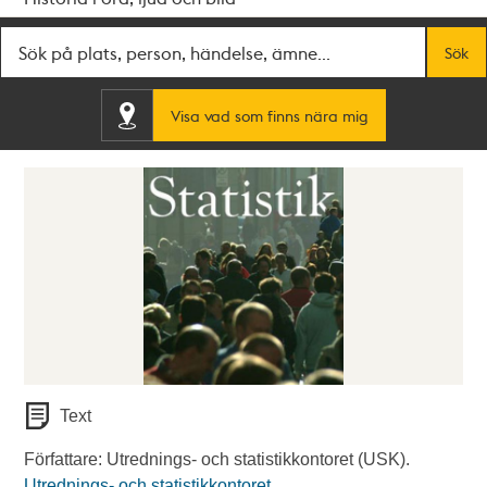
Fritextsök
Sök
Visa vad som finns nära mig
Text
Författare: Utrednings- och statistikkontoret (USK).
Utrednings- och statistikkontoret