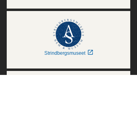
Strindbergsmuseet
Thielska Galleriet