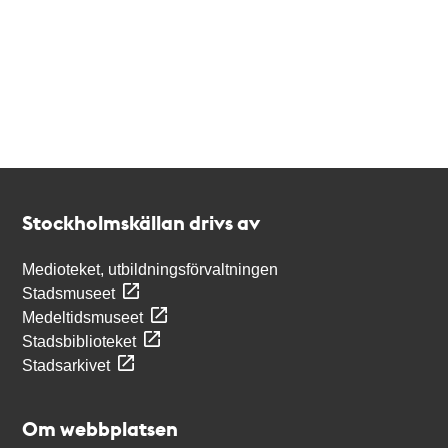
Kontakt
Stockholmskällan
Stockholmskällan drivs av
Medioteket, utbildningsförvaltningen
Stadsmuseet
Medeltidsmuseet
Stadsbiblioteket
Stadsarkivet
Om webbplatsen