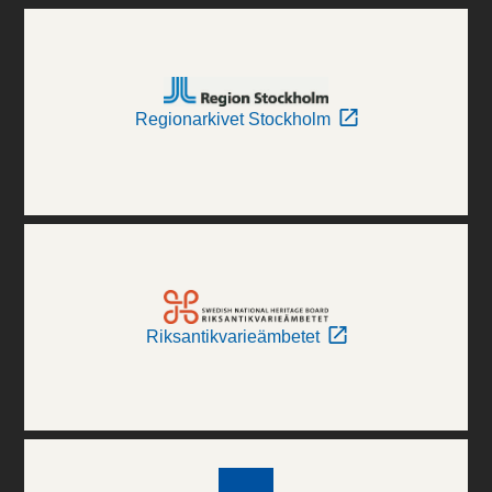
Regionarkivet Stockholm
Riksantikvarieämbetet