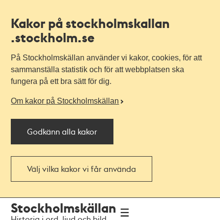
Kakor på stockholmskallan
.stockholm.se
På Stockholmskällan använder vi kakor, cookies, för att
sammanställa statistik och för att webbplatsen ska
fungera på ett bra sätt för dig.
Om kakor på Stockholmskällan
Godkänn alla kakor
Välj vilka kakor vi får använda
Till
Till
Stockholmskällan
navigationen
huvudinnehållet
Historia i ord, ljud och bild