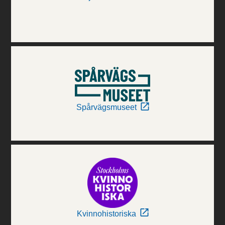
Spårvägsmuseet
Kvinnohistoriska