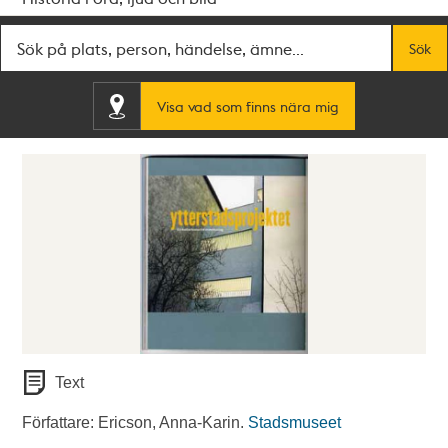
Fritextsök
Sök
Visa vad som finns nära mig
Text
Författare: Ericson, Anna-Karin.
Stadsmuseet