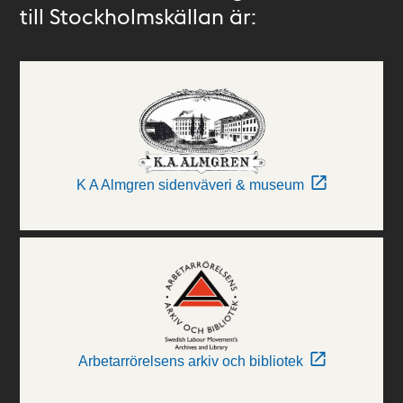
till Stockholmskällan är:
K A Almgren sidenväveri & museum
Arbetarrörelsens arkiv och bibliotek