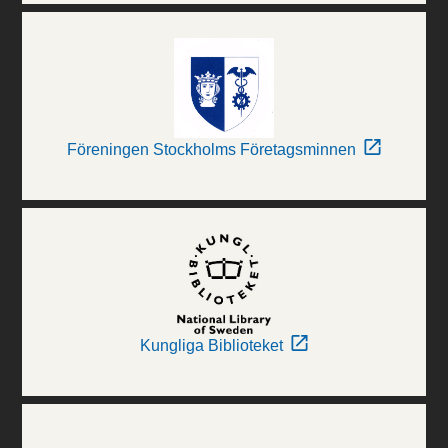
Föreningen Stockholms Företagsminnen
Kungliga Biblioteket