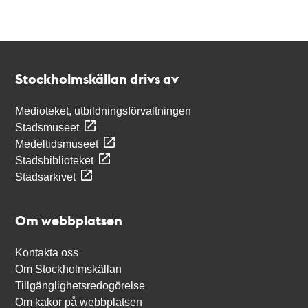
Kontakt
Stockholmskällan
Stockholmskällan drivs av
Medioteket, utbildningsförvaltningen
Stadsmuseet
Medeltidsmuseet
Stadsbiblioteket
Stadsarkivet
Om webbplatsen
Kontakta oss
Om Stockholmskällan
Tillgänglighetsredogörelse
Om kakor på webbplatsen