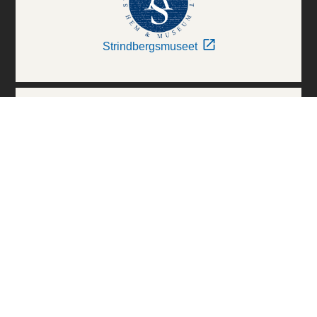
Strindbergsmuseet
Thielska Galleriet
Världskulturmuseerna