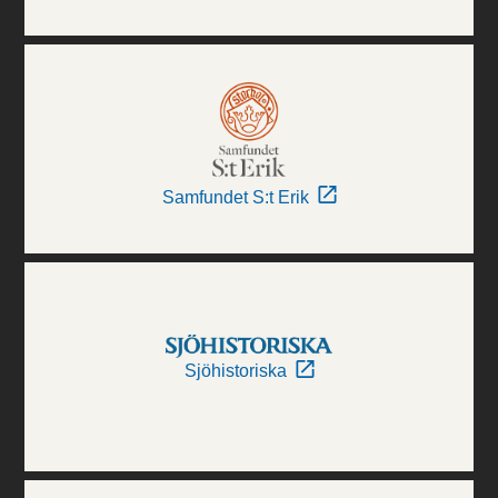
Samfundet S:t Erik
Sjöhistoriska