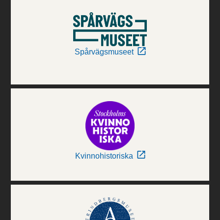
Spårvägsmuseet
Kvinnohistoriska