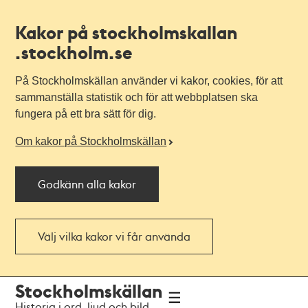
Kakor på stockholmskallan
.stockholm.se
På Stockholmskällan använder vi kakor, cookies, för att
sammanställa statistik och för att webbplatsen ska
fungera på ett bra sätt för dig.
Om kakor på Stockholmskällan
Godkänn alla kakor
Välj vilka kakor vi får använda
Till
Till
Stockholmskällan
navigationen
huvudinnehållet
Historia i ord, ljud och bild