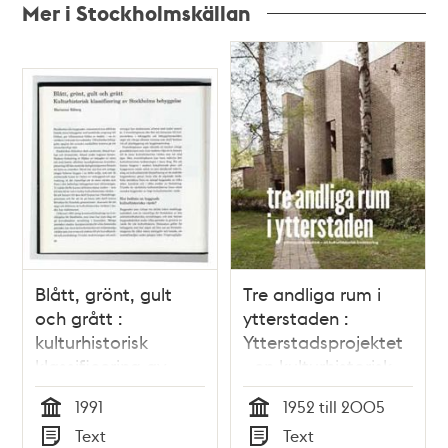
Mer i Stockholmskällan
Relaterade
poster
och
teman
Blått, grönt, gult
Tre andliga rum i
och grått :
ytterstaden :
kulturhistorisk
Ytterstadsprojektet
klassificering av
- en kulturhistorisk
Stockholms
inventering /
1991
1952 till 2005
bebyggelse /
artikelförfattare:
Tid
Tid
Text
Text
Marianne Råberg
Anna-Karin Ericson