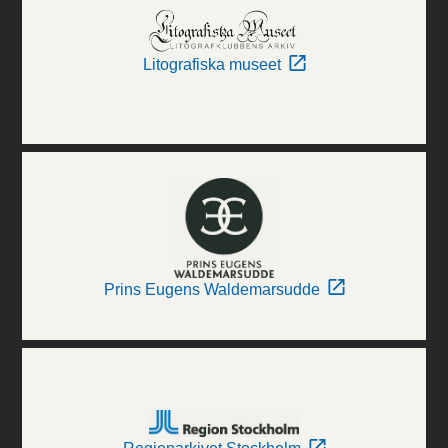
Litografiska museet
Prins Eugens Waldemarsudde