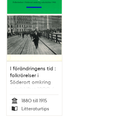
I förändringens tid :
folkrörelser i
Söderort omkring
sekelskiftet 1900 /
Gunnar Hjerne &
1880 till 1915
Ulla Karlsson
Tid
Litteraturtips
Typ