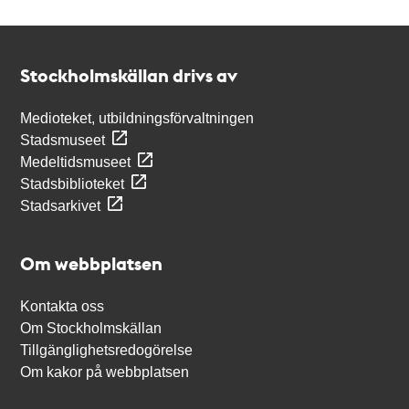
Kontakt
Stockholmskällan
Stockholmskällan drivs av
Medioteket, utbildningsförvaltningen
Stadsmuseet
Medeltidsmuseet
Stadsbiblioteket
Stadsarkivet
Om webbplatsen
Kontakta oss
Om Stockholmskällan
Tillgänglighetsredogörelse
Om kakor på webbplatsen