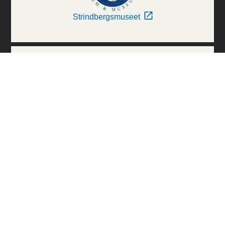
Strindbergsmuseet
Thielska Galleriet
Världskulturmuseerna