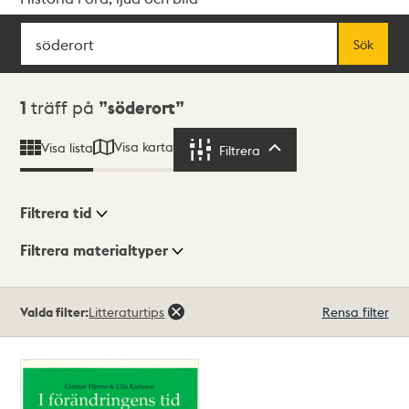
Sök
Fritextsök
Sök
Sökresultat
1
träff på
söderort
Visa karta
Visa lista
Filtrera
Filtrera
Filtrera tid
Filtrera materialtyper
Visningsläge
Totalt
Valda filter:
Litteraturtips
Rensa filter
1
träffar
Lista
Karta