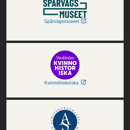
Spårvägsmuseet
Kvinnohistoriska