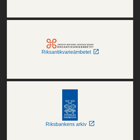
Riksantikvarieämbetet
Riksbankens arkiv