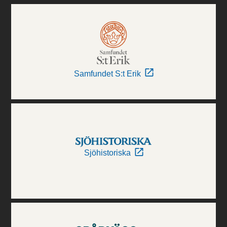
Samfundet S:t Erik
Sjöhistoriska