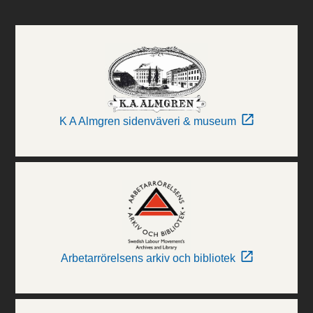
K A Almgren sidenväveri & museum
Arbetarrörelsens arkiv och bibliotek