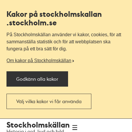
Kakor på stockholmskallan
.stockholm.se
På Stockholmskällan använder vi kakor, cookies, för att
sammanställa statistik och för att webbplatsen ska
fungera på ett bra sätt för dig.
Om kakor på Stockholmskällan
Godkänn alla kakor
Välj vilka kakor vi får använda
Till
Till
Stockholmskällan
navigationen
huvudinnehållet
Historia i ord, ljud och bild