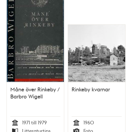
Måne över Rinkeby /
Rinkeby kvarnar
Barbro Wigell
1971 till 1979
1960
Tid
Tid
Litteraturtips
Foto