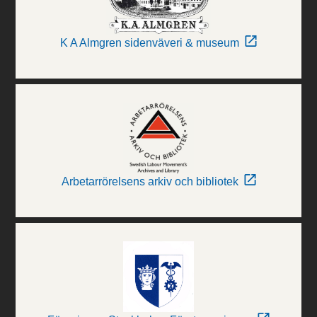
K A Almgren sidenväveri & museum
Arbetarrörelsens arkiv och bibliotek