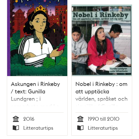
Askungen i Rinkeby
Nobel i Rinkeby : om
/ text: Gunilla
att upptäcka
Lundgren ; i
världen, språket och
samarbete med Le
sig själv / Gunilla
Glaténge Pen Club ;
Lundgren, Lotta
2016
1990 till 2010
bild: Amanda
Silfverhielm
Tid
Tid
Litteraturtips
Litteraturtips
Eriksson
Typ
Typ