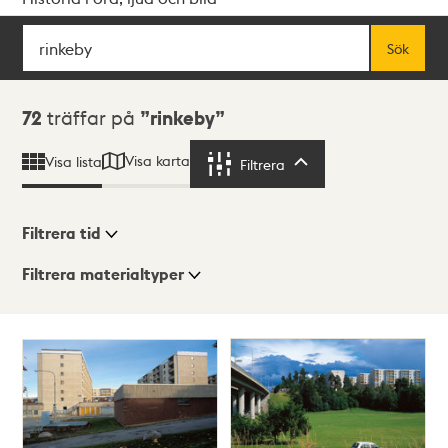
Sök
Fritextsök
Sök
Sökresultat
72
träffar på
rinkeby
Visa karta
Visa lista
Filtrera
Filtrera
Filtrera tid
Filtrera materialtyper
Visningsläge
Totalt
72
träffar
Lista
Karta