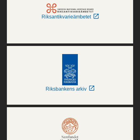
Riksantikvarieämbetet
Riksbankens arkiv