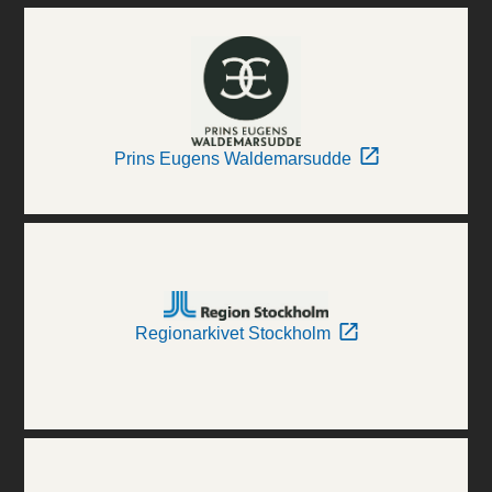
Prins Eugens Waldemarsudde
Regionarkivet Stockholm