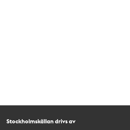
Kontakt
Stockholmskällan
Stockholmskällan drivs av