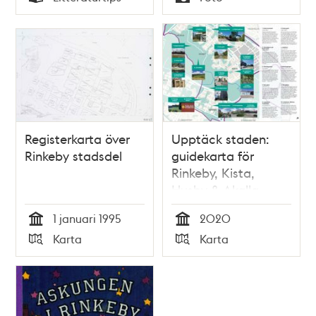
Typ
Typ
Registerkarta över
Upptäck staden:
Rinkeby stadsdel
guidekarta för
Rinkeby, Kista,
Husby & Akalla
1 januari 1995
2020
Tid
Tid
Karta
Karta
Typ
Typ