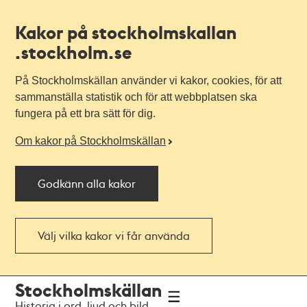
Kakor på stockholmskallan
.stockholm.se
På Stockholmskällan använder vi kakor, cookies, för att
sammanställa statistik och för att webbplatsen ska
fungera på ett bra sätt för dig.
Om kakor på Stockholmskällan
Godkänn alla kakor
Välj vilka kakor vi får använda
Till
Till
Stockholmskällan
navigationen
huvudinnehållet
Historia i ord, ljud och bild