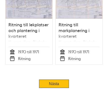
Ritning till lekplatser
Ritning till
och plantering i
markplanering i
kvarteret
kvarteret
Kvarntullen, Rinkeby
Kvarntullen, Rinkeby
1970 till 1971
1970 till 1971
Tid
Tid
Ritning
Ritning
Typ
Typ
Nästa