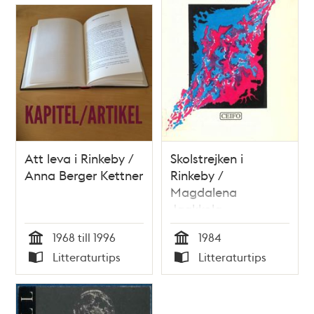
Att leva i Rinkeby /
Skolstrejken i
Anna Berger Kettner
Rinkeby /
Magdalena
Jaakkola
1968 till 1996
1984
Tid
Tid
Litteraturtips
Litteraturtips
Typ
Typ