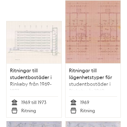
Ritningar till
Ritningar till
studentbostäder i
lägenhetstyper för
Rinkeby från 1969-
studentbostäder i
1973
Rinkeby år 1969
1969 till 1973
1969
Tid
Tid
Ritning
Ritning
Typ
Typ