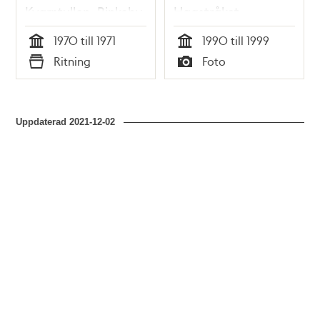
Kvarntullen, Rinkeby
Hagstråket
1970 till 1971
1990 till 1999
Tid
Tid
Ritning
Foto
Typ
Typ
Uppdaterad
2021-12-02