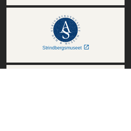
Strindbergsmuseet
Thielska Galleriet