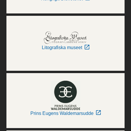
Litografiska museet
Prins Eugens Waldemarsudde