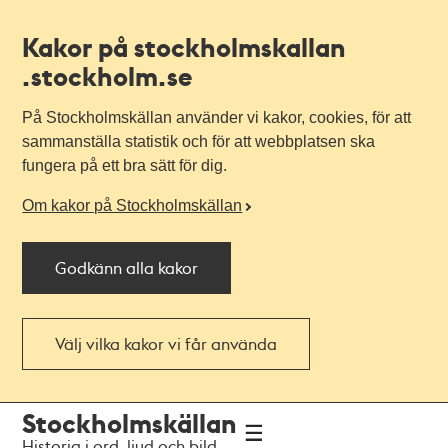
Kakor på stockholmskallan
.stockholm.se
På Stockholmskällan använder vi kakor, cookies, för att
sammanställa statistik och för att webbplatsen ska
fungera på ett bra sätt för dig.
Om kakor på Stockholmskällan
Godkänn alla kakor
Välj vilka kakor vi får använda
Till
Till
Stockholmskällan
navigationen
huvudinnehållet
Historia i ord, ljud och bild