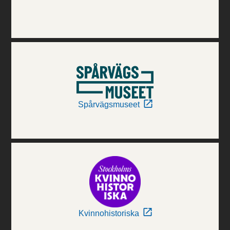
Spårvägsmuseet
Kvinnohistoriska