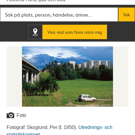
Fritextsök
Sök
Visa vad som finns nära mig
Foto
Fotograf: Skoglund, Per (f. 1950).
Utrednings- och
statistikkontoret