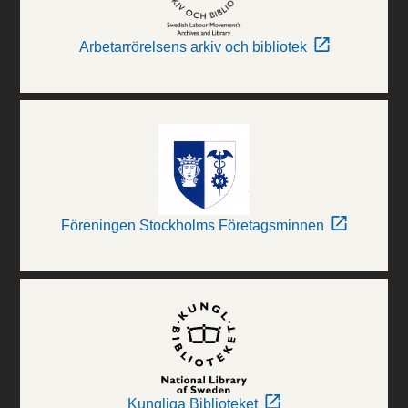
Arbetarrörelsens arkiv och bibliotek
Föreningen Stockholms Företagsminnen
Kungliga Biblioteket