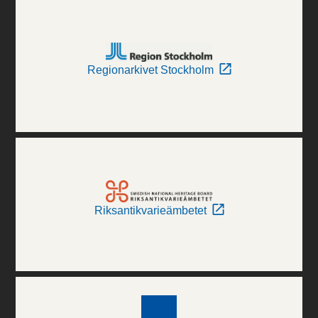
Regionarkivet Stockholm
Riksantikvarieämbetet