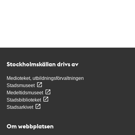
Kontakt
Stockholmskällan
Stockholmskällan drivs av
Medioteket, utbildningsförvaltningen
Stadsmuseet
Medeltidsmuseet
Stadsbiblioteket
Stadsarkivet
Om webbplatsen