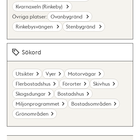
Kvarnaxeln (Rinkeby)
Övriga platser:
Ovanbygränd
Rinkebysvängen
Stenbygränd
Sökord
Utsikter
Vyer
Motorvägar
Flerbostadshus
Förorter
Skivhus
Skogsdungar
Bostadshus
Miljonprogrammet
Bostadsområden
Grönområden