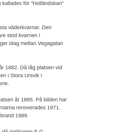
 kallades för "Holländskan"
sta väderkvarnar. Den
re stod kvarnen i
igger idag mellan Vegagatan
år 1882. Då låg platsen vid
n i Stora Ursvik i
ssne.
atsen år 1885. På bilden har
arnarna renoverades 1971.
 brand 1989.
, då mjölnaren E.G.