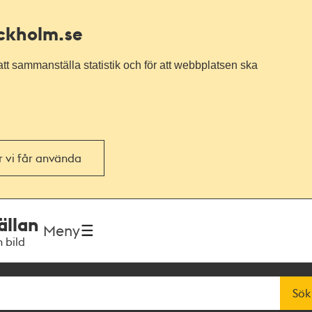
ockholm.se
tt sammanställa statistik och för att webbplatsen ska
or vi får använda
ällan
Meny
h bild
Sök