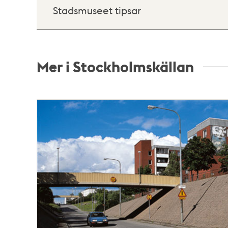
Stadsmuseet tipsar
Mer i Stockholmskällan
Relaterade
poster
och
teman