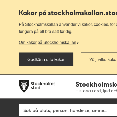
Kakor på stockholmskallan
.st
På Stockholmskällan använder vi kakor, cookies, för a
fungera på ett bra sätt för dig.
Om kakor på Stockholmskällan
Godkänn alla kakor
Välj vilka kak
Till
Till
Stockholmsk
navigationen
huvudinnehållet
Historia i ord, ljud oc
Fritextsök