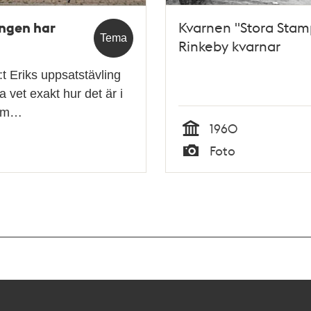
ingen har
Kvarnen "Stora Stam
Tema
Rinkeby kvarnar
t Eriks uppsatstävling
vet exakt hur det är i
v m…
1960
Tid
Foto
Typ