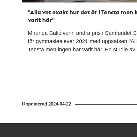
"Alla vet exakt hur det är i Tensta men 
varit här"
Miranda Balić vann andra pris i Samfundet S:
för gymnasieelever 2021 med uppsatsen "Alla 
Tensta men ingen har varit här. En studie a
Uppdaterad
2024-04-22
Kontakt