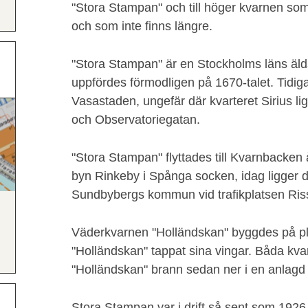
"Stora Stampan" och till höger kvarnen som
och som inte finns längre.
"Stora Stampan" är en Stockholms läns äld
uppfördes förmodligen på 1670-talet. Tidiga
Vasastaden, ungefär där kvarteret Sirius l
och Observatoriegatan.
"Stora Stampan" flyttades till Kvarnbacken 
byn Rinkeby i Spånga socken, idag ligger de
Sundbybergs kommun vid trafikplatsen Ri
Väderkvarnen "Holländskan" byggdes på pl
"Holländskan" tappat sina vingar. Båda kv
"Holländskan" brann sedan ner i en anlagd
Stora Stampan var i drift så sent som 1926