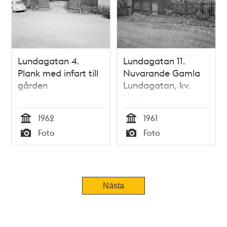
Lundagatan 4.
Lundagatan 11.
Plank med infart till
Nuvarande Gamla
gården
Lundagatan, kv.
Haren
1962
1961
Tid
Tid
Foto
Foto
Typ
Typ
Nästa