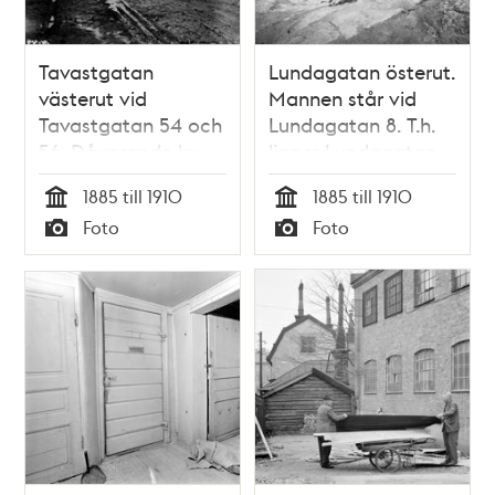
Tavastgatan
Lundagatan österut.
västerut vid
Mannen står vid
Tavastgatan 54 och
Lundagatan 8. T.h.
56. Dåvarande kv.
ligger Lundagatan
Harhuvudet Större.
13, kv. Harhuvudet
1885 till 1910
1885 till 1910
Nu kv. Leporiden
Mindre. Här går nu
Tid
Tid
Foto
Foto
ungefär vid
Gamla Lundagatan,
Typ
Typ
Bysistäppan söder
kv. Haren
om Gamla
Lundagatan