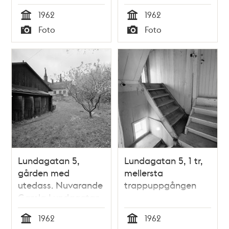
1962
1962
Tid
Tid
Foto
Foto
Typ
Typ
Lundagatan 5,
Lundagatan 5, 1 tr,
gården med
mellersta
utedass. Nuvarande
trappuppgången
Gamla Lundagatan,
kv. Haren
1962
1962