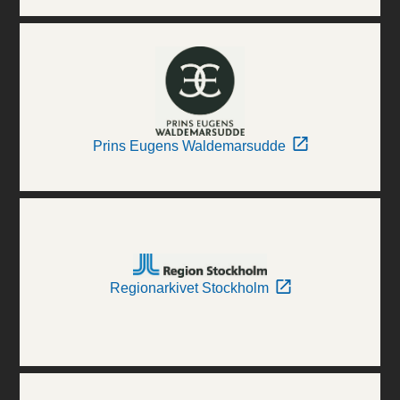
Prins Eugens Waldemarsudde
Regionarkivet Stockholm