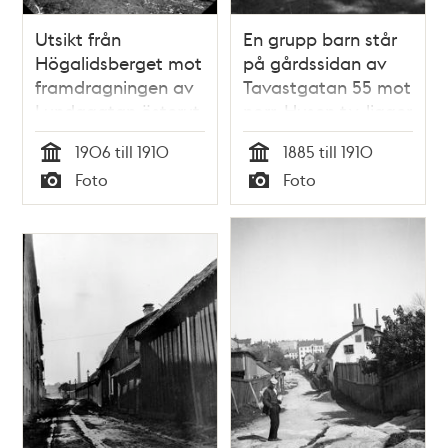
Utsikt från
En grupp barn står
Högalidsberget mot
på gårdssidan av
framdragningen av
Tavastgatan 55 mot
Lundagatan österut
norr. Husen t.v. ligger
genom
mot Stora
1906 till 1910
1885 till 1910
Skinnarviksberget.
Hargränd.
Tid
Tid
Foto
Foto
T.h. kv. Sparren. I
Dåvarande kv.
Typ
Typ
fonden Lundagatan
Haren Större. Nu kv.
41/ Ansgariegatan 1,
Haren söder om
kv. Bjälken. T.v. kv.
Gamla Lundagatan
Kaninen Mindre, nu
Gnejsen