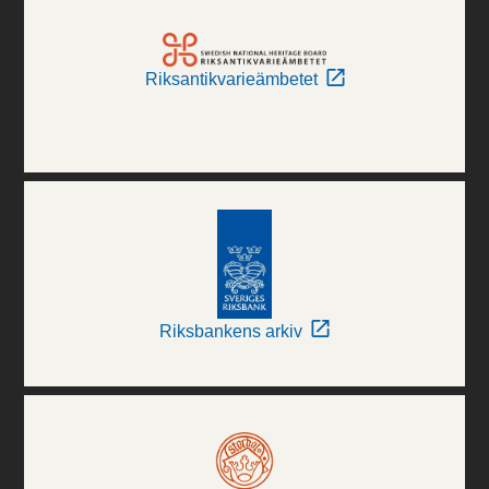
Riksantikvarieämbetet
Riksbankens arkiv