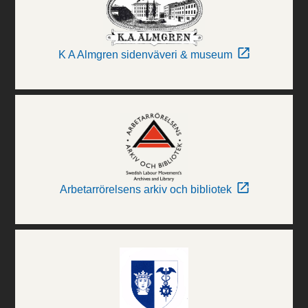
K A Almgren sidenväveri & museum
Arbetarrörelsens arkiv och bibliotek