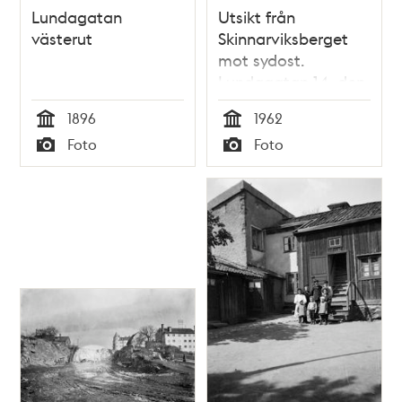
Lundagatan
Utsikt från
västerut
Skinnarviksberget
mot sydost.
Lundagatan 14, den
s.k. Tietzens fåfänga
1896
1962
Tid
Tid
Foto
Foto
Typ
Typ