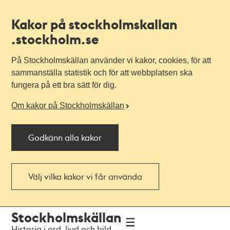
Kakor på stockholmskallan
.stockholm.se
På Stockholmskällan använder vi kakor, cookies, för att
sammanställa statistik och för att webbplatsen ska
fungera på ett bra sätt för dig.
Om kakor på Stockholmskällan
Godkänn alla kakor
Välj vilka kakor vi får använda
Till
Till
Stockholmskällan
navigationen
huvudinnehållet
Historia i ord, ljud och bild