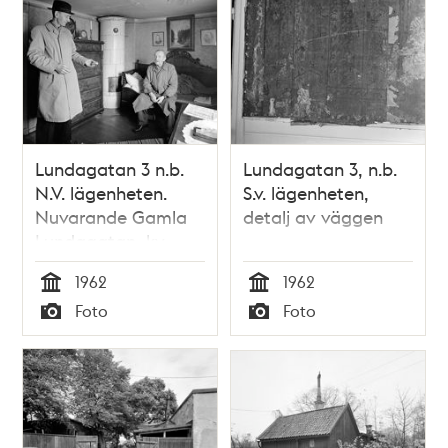
Lundagatan 3 n.b.
Lundagatan 3, n.b.
N.V. lägenheten.
S.v. lägenheten,
Nuvarande Gamla
detalj av väggen
Lundagatan, kv.
Haren
1962
1962
Tid
Tid
Foto
Foto
Typ
Typ