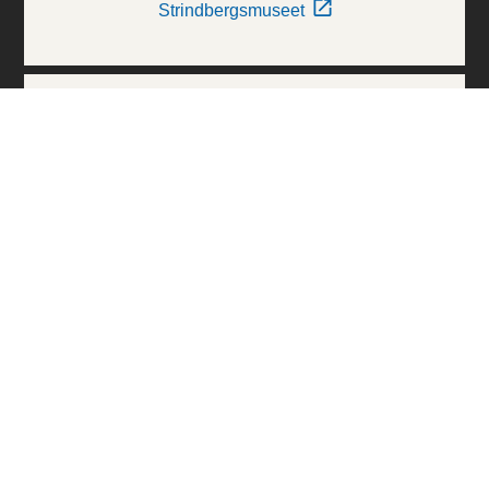
Strindbergsmuseet
Thielska Galleriet
Världskulturmuseerna