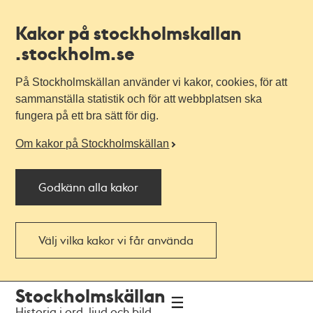
Kakor på stockholmskallan
.stockholm.se
På Stockholmskällan använder vi kakor, cookies, för att
sammanställa statistik och för att webbplatsen ska
fungera på ett bra sätt för dig.
Om kakor på Stockholmskällan
Godkänn alla kakor
Välj vilka kakor vi får använda
Till
Till
Stockholmskällan
navigationen
huvudinnehållet
Historia i ord, ljud och bild