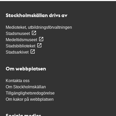
Kontakt
Stockholmskällan
Stockholmskällan drivs av
Medioteket, utbildningsförvaltningen
Stadsmuseet
Medeltidsmuseet
Stadsbiblioteket
Stadsarkivet
Om webbplatsen
Kontakta oss
Om Stockholmskällan
Tillgänglighetsredogörelse
Om kakor på webbplatsen
Sociala medier