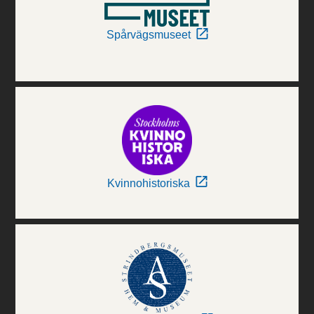
Spårvägsmuseet
Kvinnohistoriska