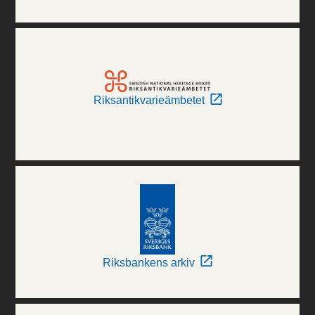
Riksantikvarieämbetet
Riksbankens arkiv