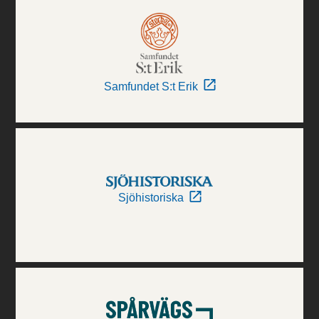
Samfundet S:t Erik
Sjöhistoriska