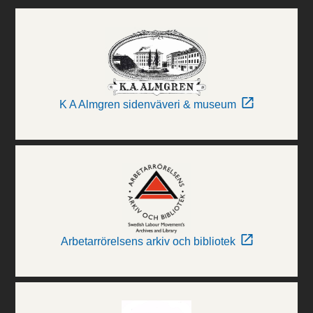
K A Almgren sidenväveri & museum
Arbetarrörelsens arkiv och bibliotek