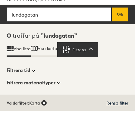
Sök
Fritextsök
Sök
Sökresultat
0
träffar på
lundagatan
Visa karta
Visa lista
Filtrera
Filtrera
Filtrera tid
Filtrera materialtyper
Visningsläge
Totalt
Valda filter:
Karta
Rensa filter
0
träffar
Lista
Karta