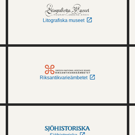
Litografiska museet
Riksantikvarieämbetet