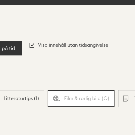
Visa innehåll utan tidsangivelse
a på tid
Litteraturtips
(
1
)
Film & rörlig bild
(
0
)