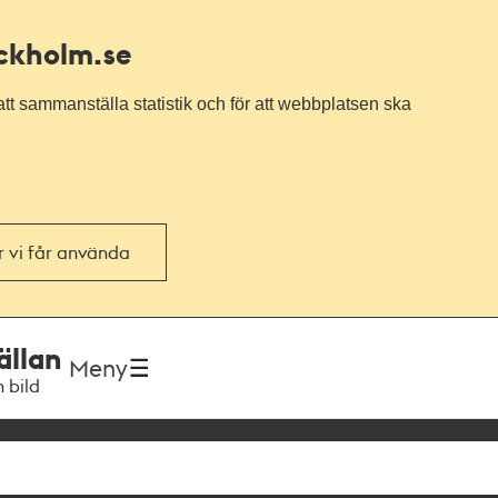
ockholm.se
tt sammanställa statistik och för att webbplatsen ska
or vi får använda
ällan
Meny
h bild