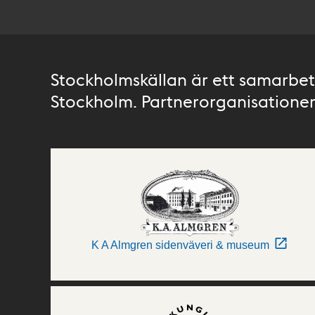
Stockholmskällan är ett samarbete
Stockholm. Partnerorganisationer 
K A Almgren sidenväveri & museum