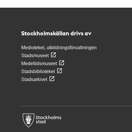
Kontakt
Stockholmskällan
Stockholmskällan drivs av
Medioteket, utbildningsförvaltningen
Stadsmuseet
Medeltidsmuseet
Stadsbiblioteket
Stadsarkivet