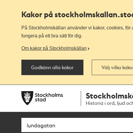
Kakor på stockholmskallan
.st
På Stockholmskällan använder vi kakor, cookies, för a
fungera på ett bra sätt för dig.
Om kakor på Stockholmskällan
Godkänn alla kakor
Välj vilka kak
Till
Till
Stockholmsk
navigationen
huvudinnehållet
Historia i ord, ljud oc
Sök
Fritextsök