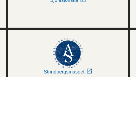
Sjöhistoriska
Strindbergsmuseet