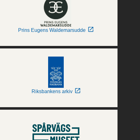
Prins Eugens Waldemarsudde
Riksbankens arkiv