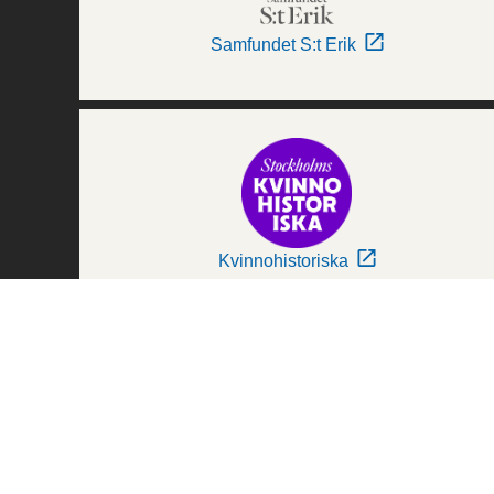
Samfundet S:t Erik
Kvinnohistoriska
Världskulturmuseerna