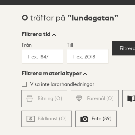
0
lundagatan
träffar på
Sökresultat
Filtrera tid
Från
Till
Visningsläge
Filtrer
Filtrera materialtyper
Lista
Karta
Visa inte lärarhandledningar
Ritning
(
0
)
Föremål
(
0
)
Bildkonst
(
0
)
Foto
(
89
)