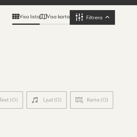
Visa karta
Visa lista
Filtrera
Filtrera
Text
(
0
)
Ljud
(
0
)
Karta
(
0
)