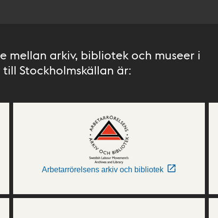
 mellan arkiv, bibliotek och museer i
till Stockholmskällan är:
Arbetarrörelsens arkiv och bibliotek