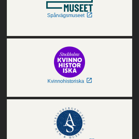
Spårvägsmuseet
Kvinnohistoriska