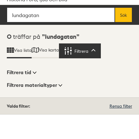
Sök
Fritextsök
Sök
Sökresultat
0
träffar på
lundagatan
Visa karta
Visa lista
Filtrera
Filtrera
Filtrera tid
Filtrera materialtyper
Visningsläge
Totalt
Valda filter:
Rensa filter
0
träffar
Lista
Karta