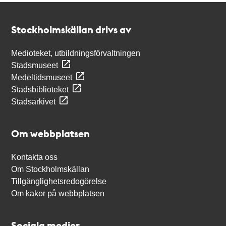
Kontakt
Stockholmskällan
Stockholmskällan drivs av
Medioteket, utbildningsförvaltningen
Stadsmuseet
Medeltidsmuseet
Stadsbiblioteket
Stadsarkivet
Om webbplatsen
Kontakta oss
Om Stockholmskällan
Tillgänglighetsredogörelse
Om kakor på webbplatsen
Sociala medier