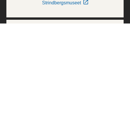
Strindbergsmuseet
Thielska Galleriet
Världskulturmuseerna