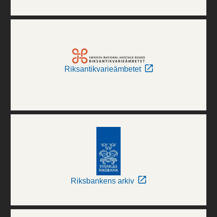
Riksantikvarieämbetet
Riksbankens arkiv