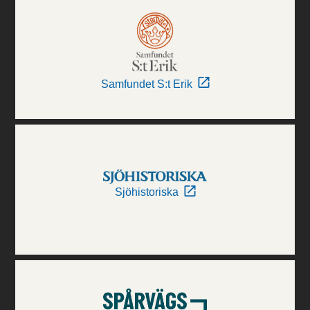
Samfundet S:t Erik
Sjöhistoriska