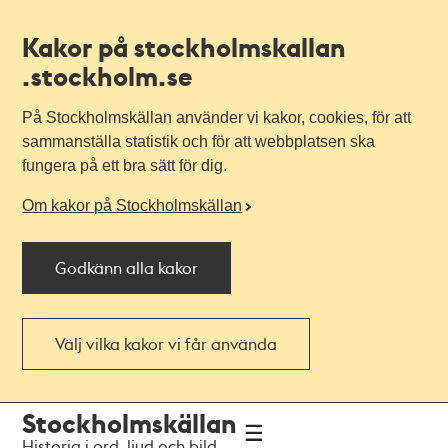
Kakor på stockholmskallan
.stockholm.se
På Stockholmskällan använder vi kakor, cookies, för att
sammanställa statistik och för att webbplatsen ska
fungera på ett bra sätt för dig.
Om kakor på Stockholmskällan
Godkänn alla kakor
Välj vilka kakor vi får använda
Till
Till
Stockholmskällan
navigationen
huvudinnehållet
Historia i ord, ljud och bild