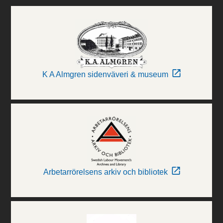
K A Almgren sidenväveri & museum
Arbetarrörelsens arkiv och bibliotek