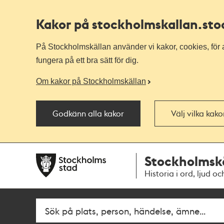
Kakor på stockholmskallan
.st
På Stockholmskällan använder vi kakor, cookies, för a
fungera på ett bra sätt för dig.
Om kakor på Stockholmskällan
Godkänn alla kakor
Välj vilka kak
Till
Till
Stockholmsk
navigationen
huvudinnehållet
Historia i ord, ljud oc
Fritextsök