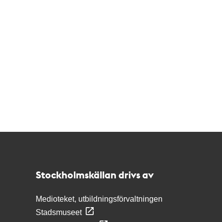
Kontakt
Stockholmskällan
Stockholmskällan drivs av
Medioteket, utbildningsförvaltningen
Stadsmuseet