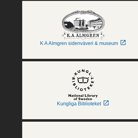
K A Almgren sidenväveri & museum
Kungliga Biblioteket