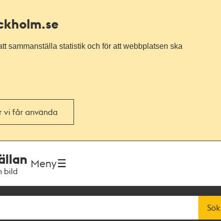
ockholm.se
tt sammanställa statistik och för att webbplatsen ska
or vi får använda
ällan
Meny
h bild
Sök