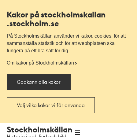
Kakor på stockholmskallan
.stockholm.se
På Stockholmskällan använder vi kakor, cookies, för att
sammanställa statistik och för att webbplatsen ska
fungera på ett bra sätt för dig.
Om kakor på Stockholmskällan
Godkänn alla kakor
Välj vilka kakor vi får använda
Till
Till
Stockholmskällan
navigationen
huvudinnehållet
Historia i ord, ljud och bild