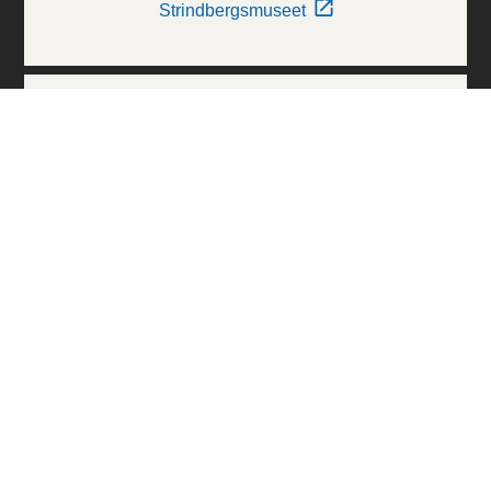
Strindbergsmuseet
Thielska Galleriet
Världskulturmuseerna