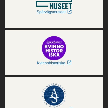
Spårvägsmuseet
Kvinnohistoriska