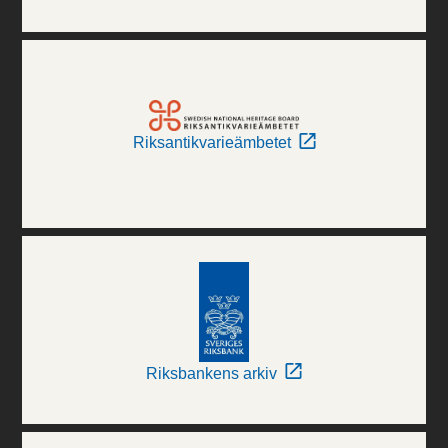
Riksantikvarieämbetet
Riksbankens arkiv