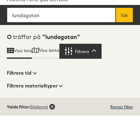
Sök
Fritextsök
Sök
Sökresultat
0
träffar på
lundagatan
Visa karta
Visa lista
Filtrera
Filtrera
Filtrera tid
Filtrera materialtyper
Visningsläge
Totalt
Valda filter:
Bildkonst
Rensa filter
0
träffar
Lista
Karta