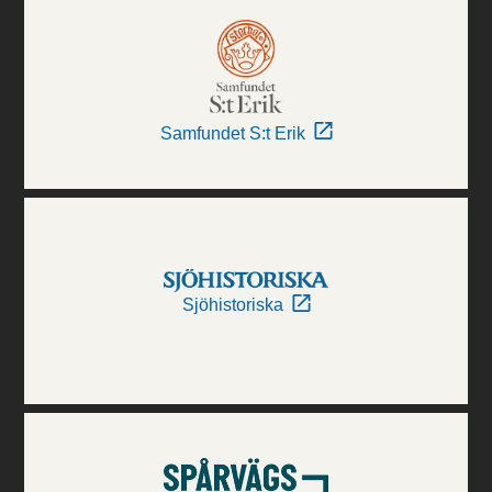
Samfundet S:t Erik
Sjöhistoriska