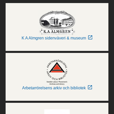
K A Almgren sidenväveri & museum
Arbetarrörelsens arkiv och bibliotek