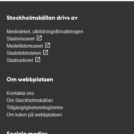
Kontakt
Stockholmskällan
Stockholmskällan drivs av
Medioteket, utbildningsförvaltningen
Stadsmuseet
Medeltidsmuseet
Stadsbiblioteket
Stadsarkivet
Om webbplatsen
Kontakta oss
Om Stockholmskällan
Tillgänglighetsredogörelse
Om kakor på webbplatsen
Sociala medier