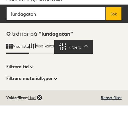
Sök
Fritextsök
Sök
Sökresultat
0
träffar på
lundagatan
Visa karta
Visa lista
Filtrera
Filtrera
Filtrera tid
Filtrera materialtyper
Visningsläge
Totalt
Valda filter:
Ljud
Rensa filter
0
träffar
Lista
Karta