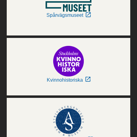
Spårvägsmuseet
Kvinnohistoriska