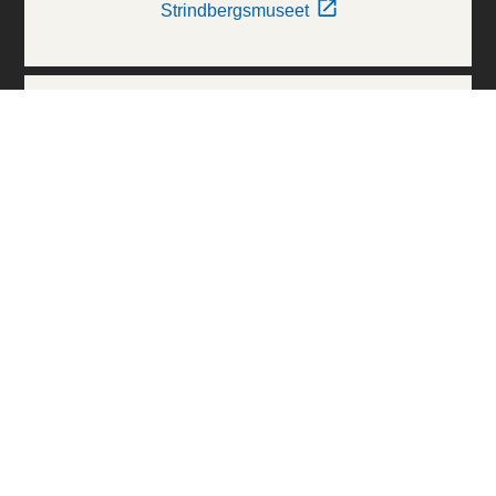
Strindbergsmuseet
Thielska Galleriet
Världskulturmuseerna