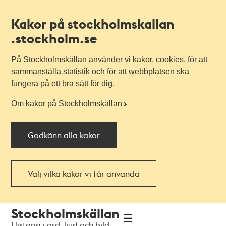
Kakor på stockholmskallan
.stockholm.se
På Stockholmskällan använder vi kakor, cookies, för att
sammanställa statistik och för att webbplatsen ska
fungera på ett bra sätt för dig.
Om kakor på Stockholmskällan
Godkänn alla kakor
Välj vilka kakor vi får använda
Till
Till
Stockholmskällan
navigationen
huvudinnehållet
Historia i ord, ljud och bild