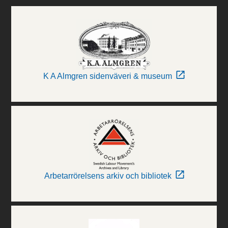
K A Almgren sidenväveri & museum
Arbetarrörelsens arkiv och bibliotek