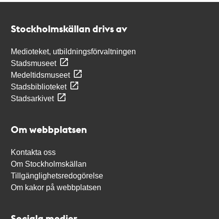
Kontakt
Stockholmskällan
Stockholmskällan drivs av
Medioteket, utbildningsförvaltningen
Stadsmuseet
Medeltidsmuseet
Stadsbiblioteket
Stadsarkivet
Om webbplatsen
Kontakta oss
Om Stockholmskällan
Tillgänglighetsredogörelse
Om kakor på webbplatsen
Sociala medier