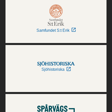
Samfundet S:t Erik
Sjöhistoriska