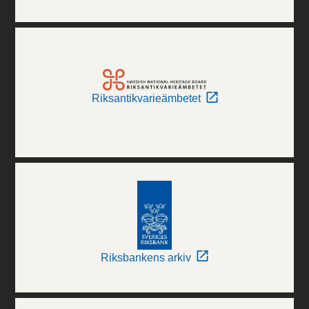
Riksantikvarieämbetet
Riksbankens arkiv