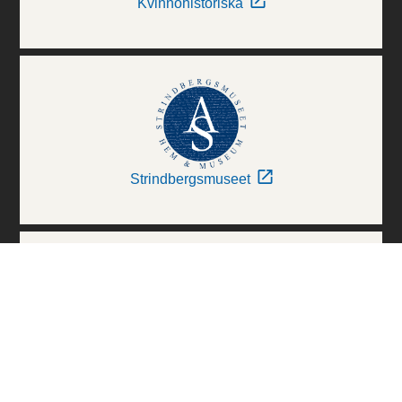
Kvinnohistoriska
Strindbergsmuseet
Thielska Galleriet