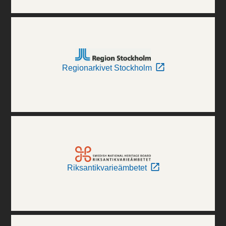
Regionarkivet Stockholm
Riksantikvarieämbetet