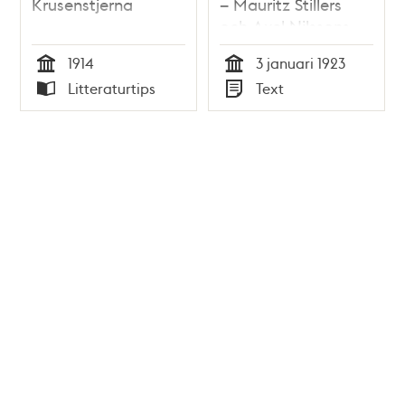
Krusenstjerna
– Mauritz Stillers
och Axel Nilssons
vittnesmål
1914
3 januari 1923
Tid
Tid
Litteraturtips
Text
Typ
Typ