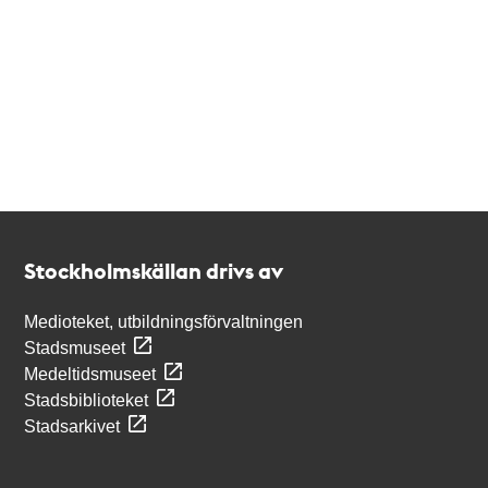
Kontakt
Stockholmskällan
Stockholmskällan drivs av
Medioteket, utbildningsförvaltningen
Stadsmuseet
Medeltidsmuseet
Stadsbiblioteket
Stadsarkivet