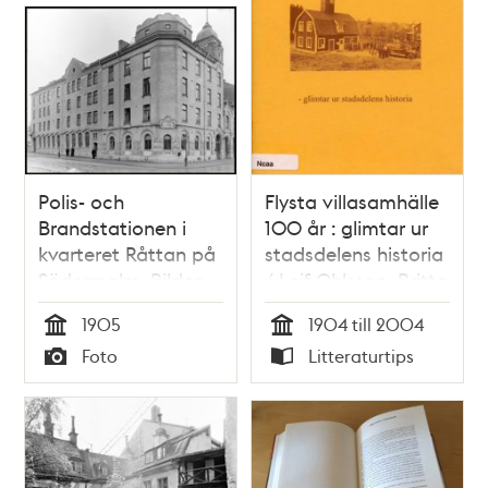
Polis- och
Flysta villasamhälle
Brandstationen i
100 år : glimtar ur
kvarteret Råttan på
stadsdelens historia
Södermalm. Bilden
/ Leif Ohlsson, Britta
från ca 1905 visar
Peterson
1905
1904 till 2004
båda stationerna,
Tid
Tid
Foto
Litteraturtips
t.v. Polisstationen
Typ
Typ
vid
Rosenlundsgatan 1
och t.h.
Brandsstationen vid