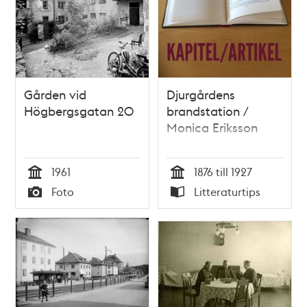
Krukmakargatan 22
Gården vid
Djurgårdens
Högbergsgatan 20
brandstation /
Monica Eriksson
1961
1876 till 1927
Tid
Tid
Foto
Litteraturtips
Typ
Typ