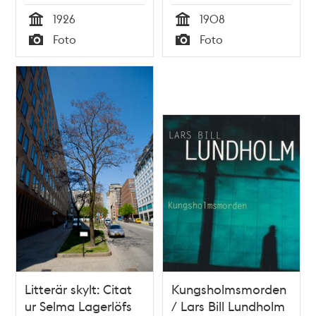
1926
1908
Tid
Tid
Foto
Foto
Typ
Typ
Litterär skylt: Citat
Kungsholmsmorden
ur Selma Lagerlöfs
/ Lars Bill Lundholm