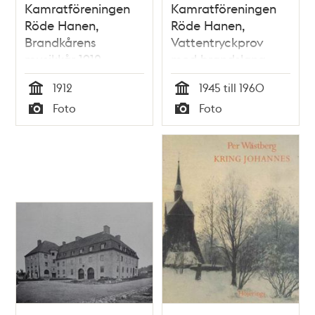
Kamratföreningen
Kamratföreningen
Röde Hanen,
Röde Hanen,
Brandkårens
Vattentryckprov
musikkår 1912
med brandslang
1912
1945 till 1960
Tid
Tid
Foto
Foto
Typ
Typ