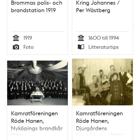
Brommas polis- och
Kring Johannes /
brandstation 1919
Per Wästberg
1919
1600 till 1994
Tid
Tid
Foto
Litteraturtips
Typ
Typ
Kamratföreningen
Kamratföreningen
Röde Hanen,
Röde Hanen,
Nyköpings brandkår
Djurgårdens
1926
brandstation 1908