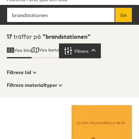
Sök
Fritextsök
Sök
Sökresultat
17
träffar på
brandstationen
Visa karta
Visa lista
Filtrera
Filtrera
Filtrera tid
Filtrera materialtyper
Visningsläge
Totalt
17
träffar
Lista
Karta