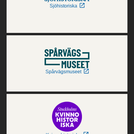
Sjöhistoriska
Spårvägsmuseet