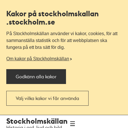
Kakor på stockholmskallan
.stockholm.se
På Stockholmskällan använder vi kakor, cookies, för att
sammanställa statistik och för att webbplatsen ska
fungera på ett bra sätt för dig.
Om kakor på Stockholmskällan
Godkänn alla kakor
Välj vilka kakor vi får använda
Till
Till
Stockholmskällan
navigationen
huvudinnehållet
Historia i ord, ljud och bild