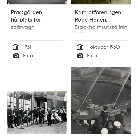
Prästgården,
Kamratföreningen
hållplats för
Röde Hanen,
spårvagn
Stockholmsutställningen
1930
1931
1 oktober 1930
Tid
Tid
Foto
Foto
Typ
Typ