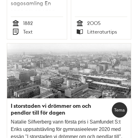
sagosamling En
saga om en saga
och andra sagor
1882
2005
Tid
Tid
Text
Litteraturtips
Typ
Typ
I storstaden vi drömmer om och
Tema
pendlar till för dagen
Natalie Silfverberg vann första pris i Samfundet S:t
Eriks uppsatstävling för gymnasieelever 2020 med
essän "I storstaden vi drömmer om och pendlar till".