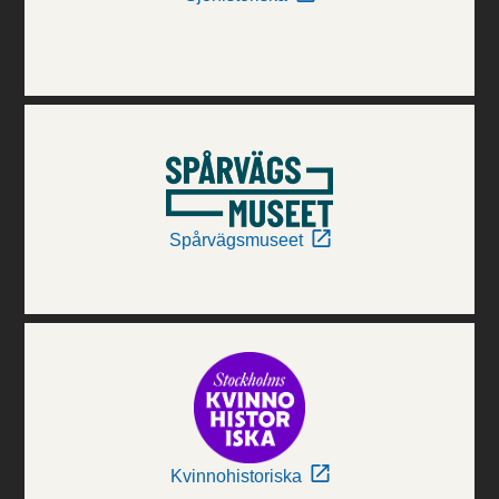
Spårvägsmuseet
Kvinnohistoriska