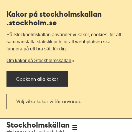
Kakor på stockholmskallan
.stockholm.se
På Stockholmskällan använder vi kakor, cookies, för att
sammanställa statistik och för att webbplatsen ska
fungera på ett bra sätt för dig.
Om kakor på Stockholmskällan
Godkänn alla kakor
Välj vilka kakor vi får använda
Till
Till
Stockholmskällan
navigationen
huvudinnehållet
Historia i ord, ljud och bild