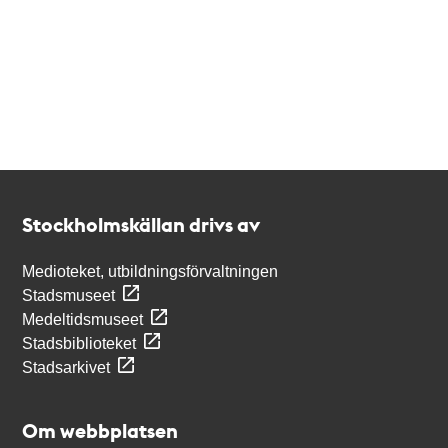
Kontakt
Stockholmskällan
Stockholmskällan drivs av
Medioteket, utbildningsförvaltningen
Stadsmuseet
Medeltidsmuseet
Stadsbiblioteket
Stadsarkivet
Om webbplatsen