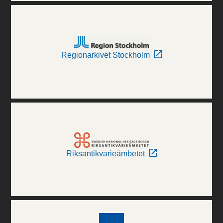
Regionarkivet Stockholm
Riksantikvarieämbetet