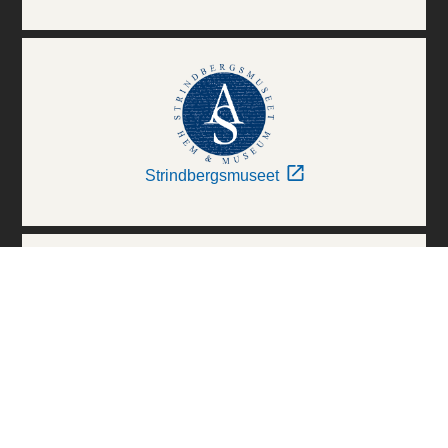
Strindbergsmuseet
Thielska Galleriet