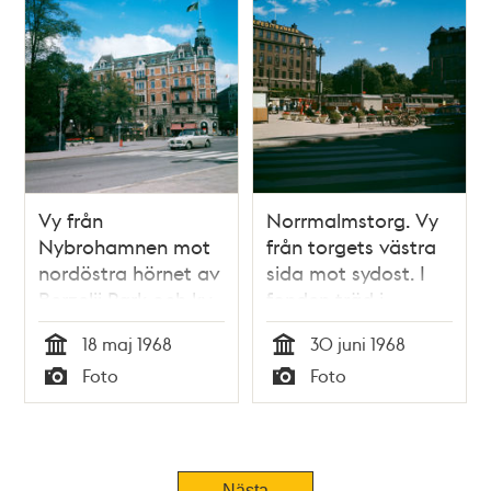
Vy från
Norrmalmstorg. Vy
Nybrohamnen mot
från torgets västra
nordöstra hörnet av
sida mot sydost. I
Berzelii Park och kv.
fonden träd i
Skravelberget
Berzelii Park
18 maj 1968
30 juni 1968
Mindre vid
Tid
Tid
Foto
Foto
Hamngatan.
Typ
Typ
Nästa