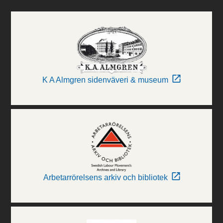
K A Almgren sidenväveri & museum
Arbetarrörelsens arkiv och bibliotek