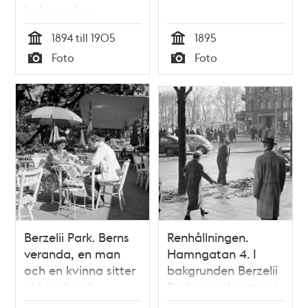
bakgrunden
Hamngatan
1894 till 1905
1895
Tid
Tid
Foto
Foto
Typ
Typ
Berzelii Park. Berns
Renhållningen.
veranda, en man
Hamngatan 4. I
och en kvinna sitter
bakgrunden Berzelii
vid ett bord
Park samt kvarteret
Styrpinnen