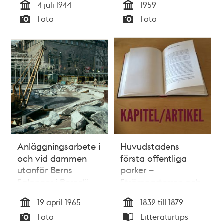
4 juli 1944
1959
Tid
Tid
Foto
Foto
Typ
Typ
Anläggningsarbete i
Huvudstadens
och vid dammen
första offentliga
utanför Berns
parker –
Salonger i Berzelii
Strömparterren och
Park. Vy mot
Berzelii park /
19 april 1965
1832 till 1879
Chinateatern
Catharina Nolin
Tid
Tid
Foto
Litteraturtips