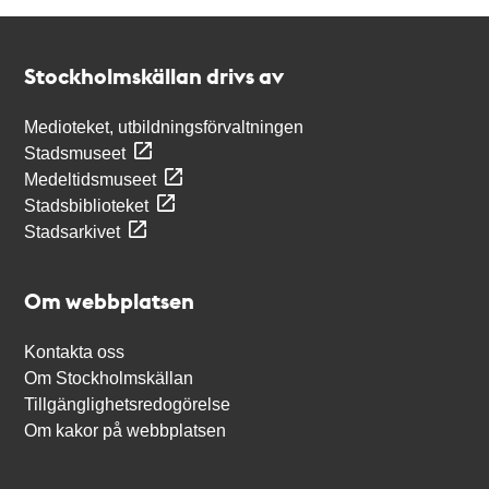
Kontakt
Stockholmskällan
Stockholmskällan drivs av
Medioteket, utbildningsförvaltningen
Stadsmuseet
Medeltidsmuseet
Stadsbiblioteket
Stadsarkivet
Om webbplatsen
Kontakta oss
Om Stockholmskällan
Tillgänglighetsredogörelse
Om kakor på webbplatsen