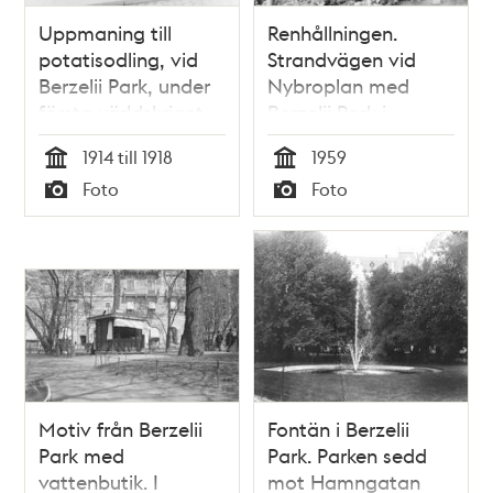
Uppmaning till
Renhållningen.
potatisodling, vid
Strandvägen vid
Berzelii Park, under
Nybroplan med
första världskriget
Berzelii Park i
bakgrunden
1914 till 1918
1959
Tid
Tid
Foto
Foto
Typ
Typ
Motiv från Berzelii
Fontän i Berzelii
Park med
Park. Parken sedd
vattenbutik. I
mot Hamngatan