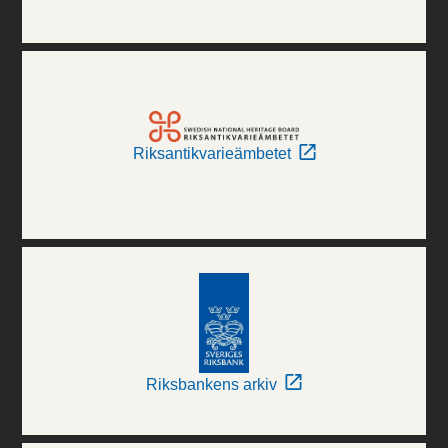
Riksantikvarieämbetet
Riksbankens arkiv