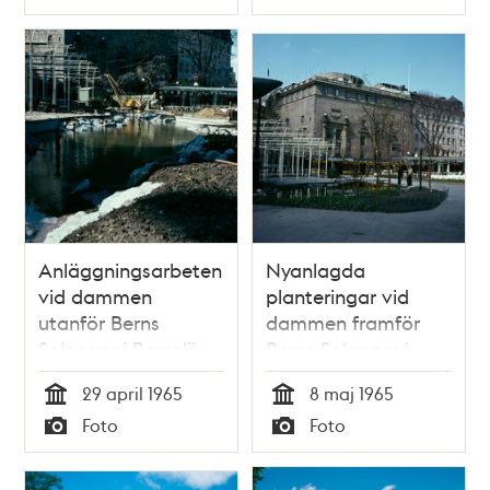
Typ
Typ
Anläggningsarbeten
Nyanlagda
vid dammen
planteringar vid
utanför Berns
dammen framför
Salonger i Berzelii
Berns Salonger i
Park. Vy mot kv.
Berzelii Park. Vy mot
29 april 1965
8 maj 1965
Styrpinnen
Chinateatern
Tid
Tid
Foto
Foto
Typ
Typ