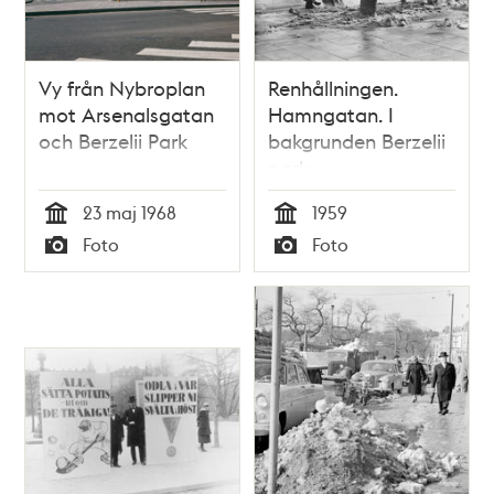
Vy från Nybroplan
Renhållningen.
mot Arsenalsgatan
Hamngatan. I
och Berzelii Park
bakgrunden Berzelii
park
23 maj 1968
1959
Tid
Tid
Foto
Foto
Typ
Typ