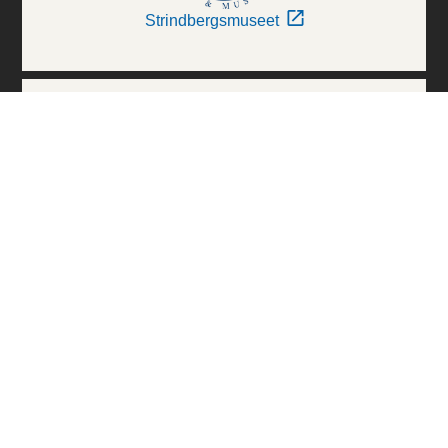
Strindbergsmuseet
Thielska Galleriet
Världskulturmuseerna