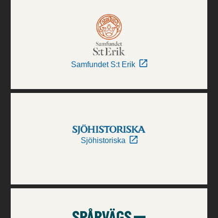
Samfundet S:t Erik
Sjöhistoriska