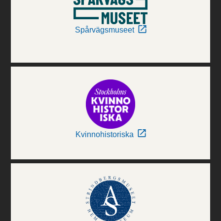
Spårvägsmuseet
Kvinnohistoriska