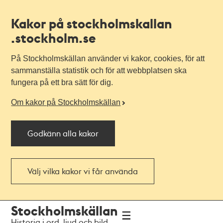
Kakor på stockholmskallan
.stockholm.se
På Stockholmskällan använder vi kakor, cookies, för att
sammanställa statistik och för att webbplatsen ska
fungera på ett bra sätt för dig.
Om kakor på Stockholmskällan
Godkänn alla kakor
Välj vilka kakor vi får använda
Till
Till
Stockholmskällan
navigationen
huvudinnehållet
Historia i ord, ljud och bild