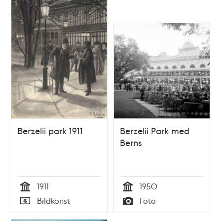
Berzelii park 1911
Berzelii Park med
Berns
1911
1950
Tid
Tid
Bildkonst
Foto
Typ
Typ