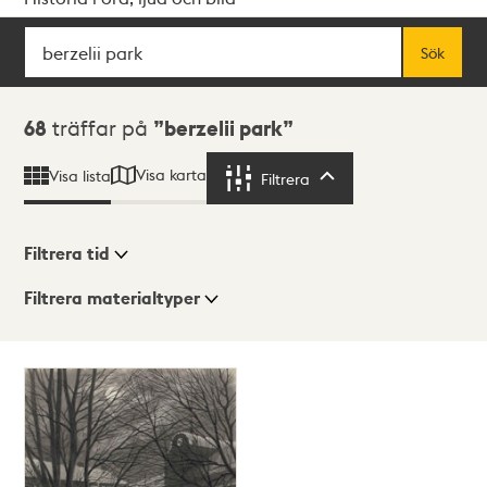
Sök
Fritextsök
Sök
Sökresultat
68
träffar på
berzelii park
Visa karta
Visa lista
Filtrera
Filtrera
Filtrera tid
Filtrera materialtyper
Visningsläge
Totalt
68
träffar
Lista
Karta