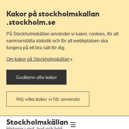
Kakor på stockholmskallan
.stockholm.se
På Stockholmskällan använder vi kakor, cookies, för att
sammanställa statistik och för att webbplatsen ska
fungera på ett bra sätt för dig.
Om kakor på Stockholmskällan
Godkänn alla kakor
Välj vilka kakor vi får använda
Till
Till
Stockholmskällan
navigationen
huvudinnehållet
Historia i ord, ljud och bild