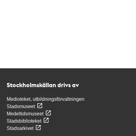
Kontakt
Stockholmskällan
Stockholmskällan drivs av
Medioteket, utbildningsförvaltningen
Stadsmuseet
Medeltidsmuseet
Stadsbiblioteket
Stadsarkivet