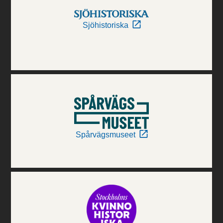
Sjöhistoriska
Spårvägsmuseet