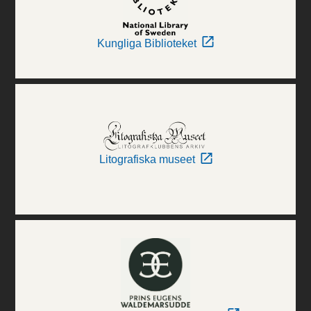
Kungliga Biblioteket
Litografiska museet