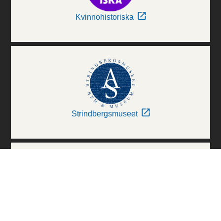
Kvinnohistoriska
Strindbergsmuseet
Thielska Galleriet