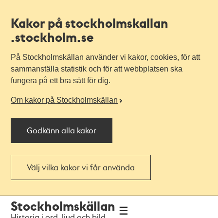
Kakor på stockholmskallan
.stockholm.se
På Stockholmskällan använder vi kakor, cookies, för att
sammanställa statistik och för att webbplatsen ska
fungera på ett bra sätt för dig.
Om kakor på Stockholmskällan
Godkänn alla kakor
Välj vilka kakor vi får använda
Till
Till
Stockholmskällan
navigationen
huvudinnehållet
Historia i ord, ljud och bild