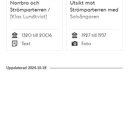
Norrbro och
Utsikt mot
Strömparterren /
Strömparterren med
[Klas Lundkvist]
Solsångaren
1320 till 2006
1927 till 1937
Tid
Tid
Text
Foto
Typ
Typ
Uppdaterad
2024-10-18