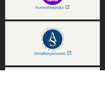
Kvinnohistoriska
Strindbergsmuseet
Thielska Galleriet