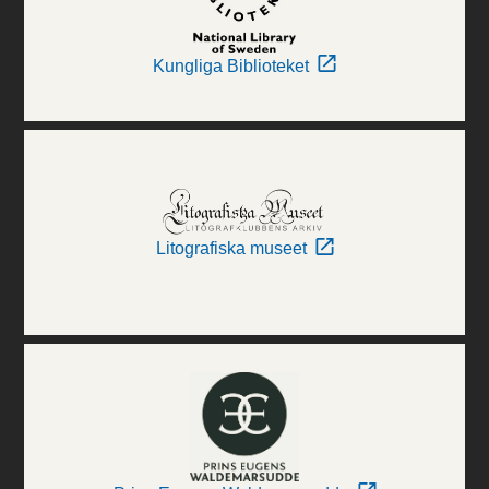
Kungliga Biblioteket
Litografiska museet