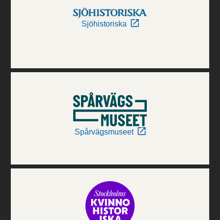
Sjöhistoriska
Spårvägsmuseet