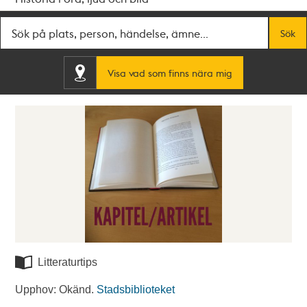
Fritextsök
Sök
Visa vad som finns nära mig
Litteraturtips
Upphov: Okänd.
Stadsbiblioteket