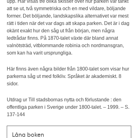
upp. Här visas tre olika skisser över hur parken var tänkt
att se ut, två symmetriska och en med vildare, böljande
former. Det böljande, landskapslika alternativet var mest
rätt i tiden när det var dags att skapa parken. Det är i dag
okänt exakt hur den såg ut från början, men några
ledtrådar finns. På 1870-talet växte där bland annat
valnötsträd, vitblommande robinia och nordmansgran,
som kan ha varit ursprungliga.
Här finns även några bilder från 1800-talet som visar hur
parkerna såg ut med folkliv. Språket är akademiskt. 8
sidor.
Utdrag ur Till stadsbornas nytta och förlustande : den
offentliga parken i Sverige under 1800-talet. – 1999. – S.
137-144
Låna boken