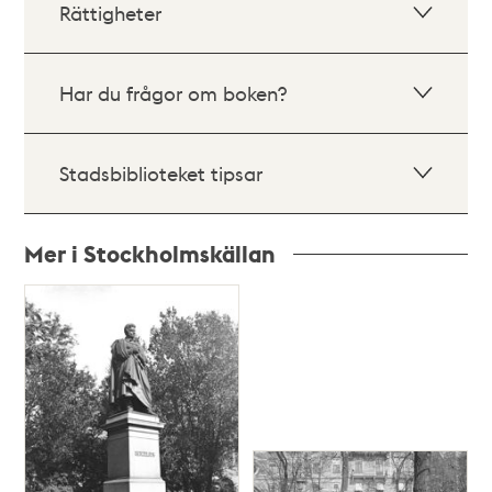
Rättigheter
Har du frågor om boken?
Stadsbiblioteket tipsar
Mer i Stockholmskällan
Relaterade
poster
och
teman