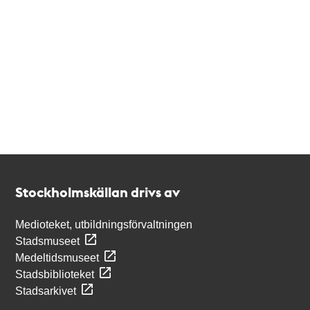
Kontakt
Stockholmskällan
Stockholmskällan drivs av
Medioteket, utbildningsförvaltningen
Stadsmuseet
Medeltidsmuseet
Stadsbiblioteket
Stadsarkivet