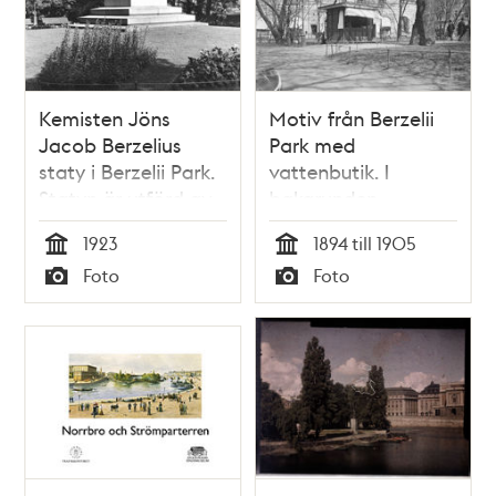
Kemisten Jöns
Motiv från Berzelii
Jacob Berzelius
Park med
staty i Berzelii Park.
vattenbutik. I
Statyn är utförd av
bakgrunden
Carl G Qvarnström
Hamngatan
1923
1894 till 1905
Tid
Tid
Foto
Foto
Typ
Typ