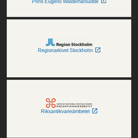
Prins Eugens Waldemarsudde
Regionarkivet Stockholm
Riksantikvarieämbetet