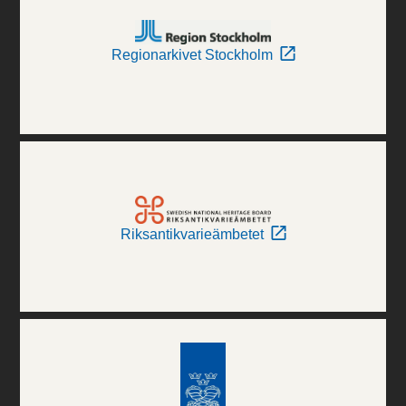
Regionarkivet Stockholm
Riksantikvarieämbetet