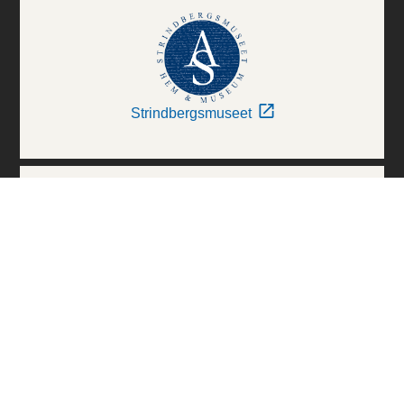
Strindbergsmuseet
Thielska Galleriet