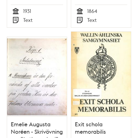
1931
1864
Tid
Tid
Text
Text
Typ
Typ
Emelie Augusta
Exit schola
Noréen - Skrivövning
memorabilis