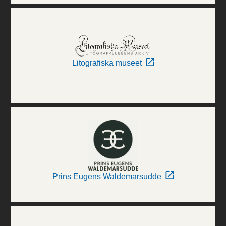
Litografiska museet
Prins Eugens Waldemarsudde