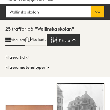
Sök
Fritextsök
Sök
Sökresultat
25
träffar på
Wallinska skolan
Visa karta
Visa lista
Filtrera
Filtrera
Filtrera tid
Filtrera materialtyper
Visningsläge
Totalt
25
träffar
Lista
Karta