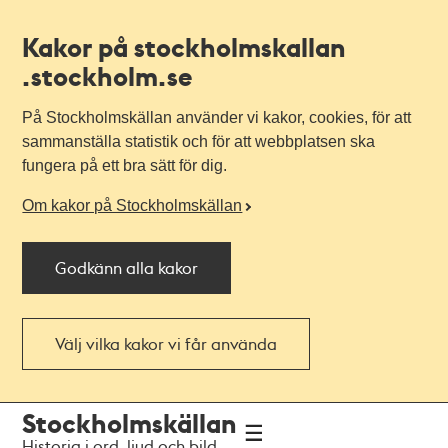
Kakor på stockholmskallan
.stockholm.se
På Stockholmskällan använder vi kakor, cookies, för att
sammanställa statistik och för att webbplatsen ska
fungera på ett bra sätt för dig.
Om kakor på Stockholmskällan
Godkänn alla kakor
Välj vilka kakor vi får använda
Till
Till
Stockholmskällan
navigationen
huvudinnehållet
Historia i ord, ljud och bild