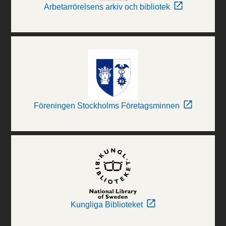
Arbetarrörelsens arkiv och bibliotek
Föreningen Stockholms Företagsminnen
Kungliga Biblioteket