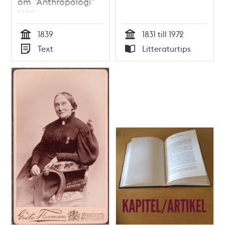
om ”Anthropologi”
1839
1839
1831 till 1972
Tid
Tid
Text
Litteraturtips
Typ
Typ