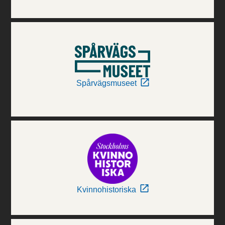
Spårvägsmuseet
Kvinnohistoriska