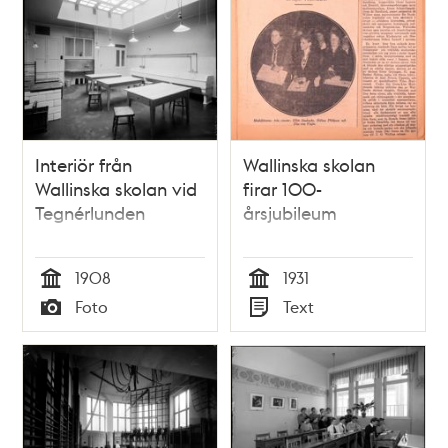
Interiör från
Wallinska skolan
Wallinska skolan vid
firar 100-
Tegnérlunden
årsjubileum
1908
1931
Tid
Tid
Foto
Text
Typ
Typ