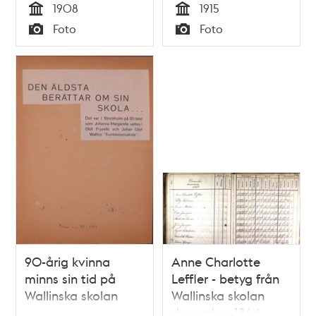
1908
1915
Tid
Tid
Foto
Foto
Typ
Typ
90-årig kvinna
Anne Charlotte
minns sin tid på
Leffler - betyg från
Wallinska skolan
Wallinska skolan
december 1864