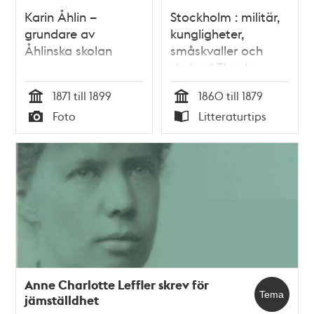
Karin Åhlin –
Stockholm : militär,
grundare av
kungligheter,
Åhlinska skolan
småskvaller och
skolor / Thecla
Wrangel
1871 till 1899
1860 till 1879
Tid
Tid
Foto
Litteraturtips
Typ
Typ
Anne Charlotte Leffler skrev för
Tema
jämställdhet