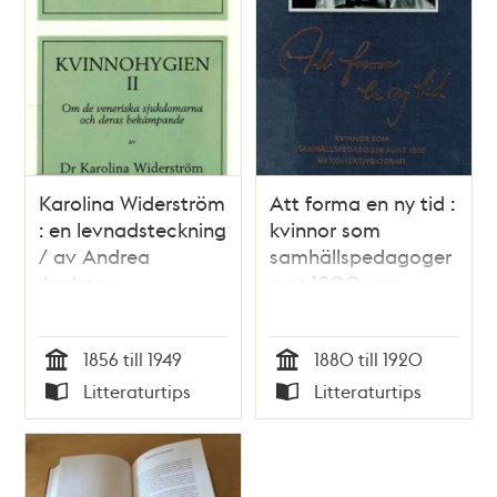
Karolina Widerström
Att forma en ny tid :
: en levnadsteckning
kvinnor som
/ av Andrea
samhällspedagoger
Andreen
runt 1900 : en
kollektivbiografi /
Boel Englund (red)
1856 till 1949
1880 till 1920
Tid
Tid
Litteraturtips
Litteraturtips
Typ
Typ