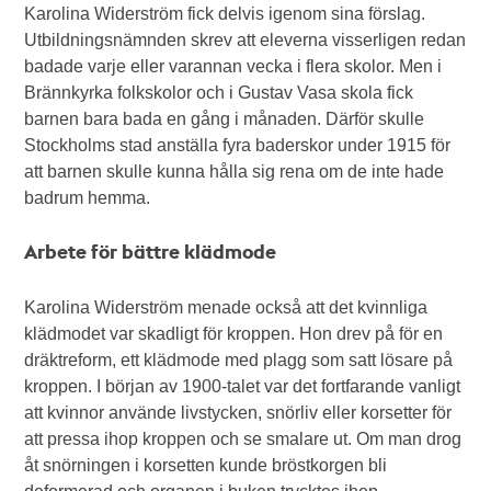
Karolina Widerström fick delvis igenom sina förslag.
Utbildningsnämnden skrev att eleverna visserligen redan
badade varje eller varannan vecka i flera skolor. Men i
Brännkyrka folkskolor och i Gustav Vasa skola fick
barnen bara bada en gång i månaden. Därför skulle
Stockholms stad anställa fyra baderskor under 1915 för
att barnen skulle kunna hålla sig rena om de inte hade
badrum hemma.
Arbete för bättre klädmode
Karolina Widerström menade också att det kvinnliga
klädmodet var skadligt för kroppen. Hon drev på för en
dräktreform, ett klädmode med plagg som satt lösare på
kroppen. I början av 1900-talet var det fortfarande vanligt
att kvinnor använde livstycken, snörliv eller korsetter för
att pressa ihop kroppen och se smalare ut. Om man drog
åt snörningen i korsetten kunde bröstkorgen bli