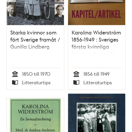
Starka kvinnor som
Karolina Widerström
fört Sverige framåt /
1856-1949 : Sveriges
Gunilla Lindberg
första kvinnliga
läkare och pionjär
inom
sexualupplysningen
1850 till 1970
1856 till 1949
/ Magnus Ullman
Tid
Tid
Litteraturtips
Litteraturtips
Typ
Typ