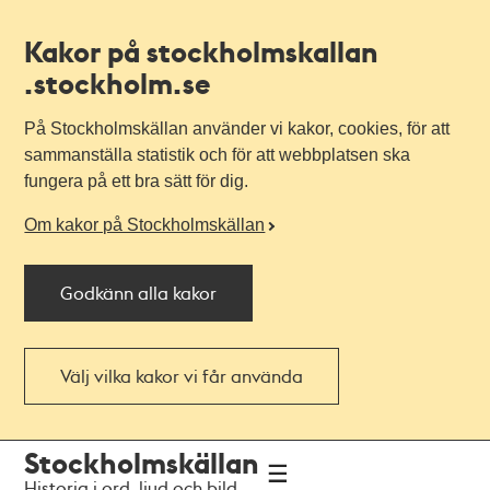
Kakor på stockholmskallan
.stockholm.se
På Stockholmskällan använder vi kakor, cookies, för att
sammanställa statistik och för att webbplatsen ska
fungera på ett bra sätt för dig.
Om kakor på Stockholmskällan
Godkänn alla kakor
Välj vilka kakor vi får använda
Till
Till
Stockholmskällan
navigationen
huvudinnehållet
Historia i ord, ljud och bild