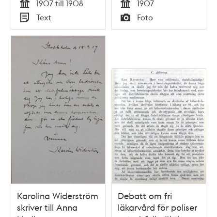
1907 till 1908
1907
t.h. Karolina
Tid
Tid
Widerström
Text
Foto
Typ
Typ
Karolina Widerström
Debatt om fri
skriver till Anna
läkarvård för poliser