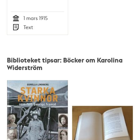
en nykterhetsnämnd
- Stadsfullmäktige
1 mars 1915
1915
Tid
Text
Typ
Biblioteket tipsar: Böcker om Karolina
Widerström