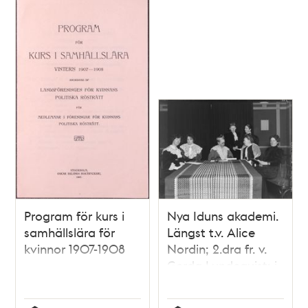
Program för kurs i
Nya Iduns akademi.
samhällslära för
Längst t.v. Alice
kvinnor 1907-1908
Nordin; 2.dra fr. v.
Gerda Lundequist; i
mitten Agda
Montelius; stående