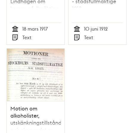
Lindhagen om
- stadsfullmäktige
kommunfullmäktige
1912
18 mars 1917
10 juni 1912
Tid
Tid
Text
Text
Typ
Typ
Motion om
alkoholister,
utskänkningstillstånd
och skapandet av