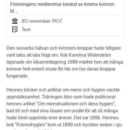
Föreningens medlemmar bestod av kristna kvinnor.
M…
20 november 1907
Tid
Text
Typ
Den sexuella hälsan och kvinnors kroppar hade tidigare
varit tabu att tala högt om. När Karolina Widerström
öppnade sin läkarmottagning 1889 märkte hon att många
kvinnor helt enkelt visste för lite om hur deras kroppar
fungerade.
Hennes böcker och artiklar om mens och hygien väckte
uppmärksamhet. Tidningen
Idun
som hade publicerat
hennes artikel ”Om menstruationen och dess hygien”,
bad till och med sina läsare om ursäkt för att så många
hade blivit upprörda över ämnet. Det var 1896. Hennes
bok ”Kvinnohygien” kom ut 1899 och trycktes sedan i sju