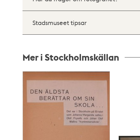
Stadsmuseet tipsar
Mer i Stockholmskällan
Relaterade
poster
och
teman