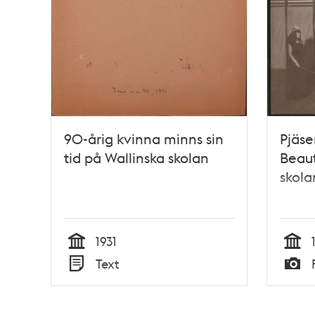
90-årig kvinna minns sin
Pjäse
tid på Wallinska skolan
Beaut
skola
1931
Tid
Tid
Text
Typ
Typ