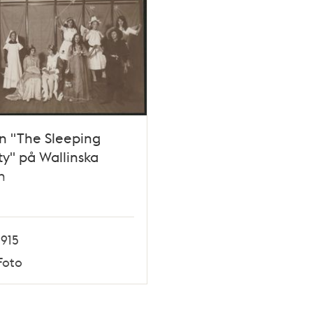
n "The Sleeping
y" på Wallinska
n
1915
Foto