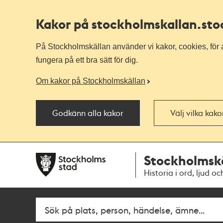
Kakor på stockholmskallan
.st
På Stockholmskällan använder vi kakor, cookies, för a
fungera på ett bra sätt för dig.
Om kakor på Stockholmskällan
Godkänn alla kakor
Välj vilka kak
Till
Till
Stockholmsk
navigationen
huvudinnehållet
Historia i ord, ljud oc
Fritextsök