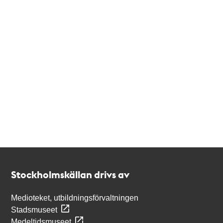
Kontakt
Stockholmskällan
Stockholmskällan drivs av
Medioteket, utbildningsförvaltningen
Stadsmuseet
Medeltidsmuseet