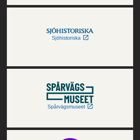
Sjöhistoriska
Spårvägsmuseet