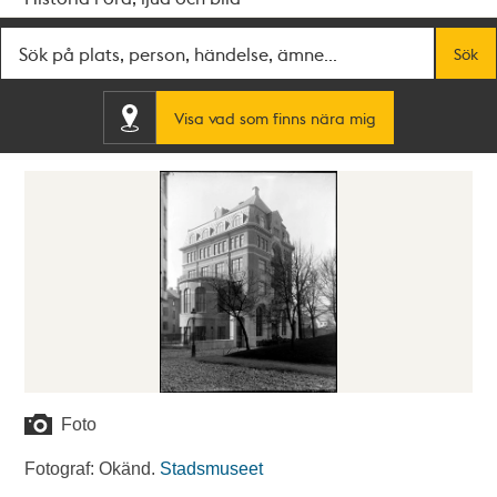
Fritextsök
Sök
Visa vad som finns nära mig
Foto
Fotograf: Okänd.
Stadsmuseet