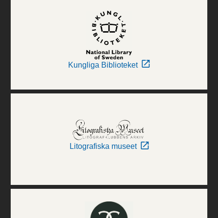
Kungliga Biblioteket
Litografiska museet