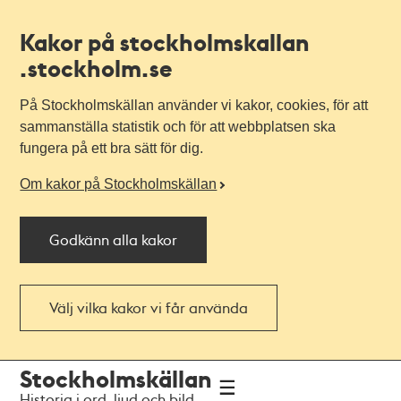
Kakor på stockholmskallan
.stockholm.se
På Stockholmskällan använder vi kakor, cookies, för att
sammanställa statistik och för att webbplatsen ska
fungera på ett bra sätt för dig.
Om kakor på Stockholmskällan
Godkänn alla kakor
Välj vilka kakor vi får använda
Till
Till
Stockholmskällan
navigationen
huvudinnehållet
Historia i ord, ljud och bild