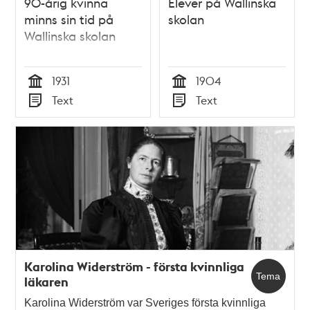
90-årig kvinna
Elever på Wallinska
minns sin tid på
skolan
Wallinska skolan
1931
1904
Tid
Tid
Text
Text
Typ
Typ
Karolina Widerström - första kvinnliga
Tema
läkaren
Karolina Widerström var Sveriges första kvinnliga