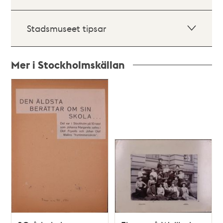
Stadsmuseet tipsar
Mer i Stockholmskällan
Relaterade
poster
och
teman