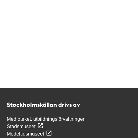
Kontakt
Stockholmskällan
Stockholmskällan drivs av
Medioteket, utbildningsförvaltningen
Stadsmuseet
Medeltidsmuseet