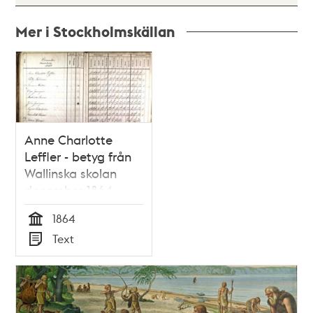
Mer i Stockholmskällan
Relaterade
poster
och
teman
Anne Charlotte
Leffler - betyg från
Wallinska skolan
december 1864
1864
Tid
Text
Typ