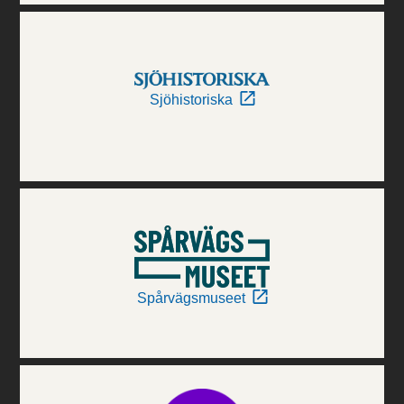
Sjöhistoriska
Spårvägsmuseet