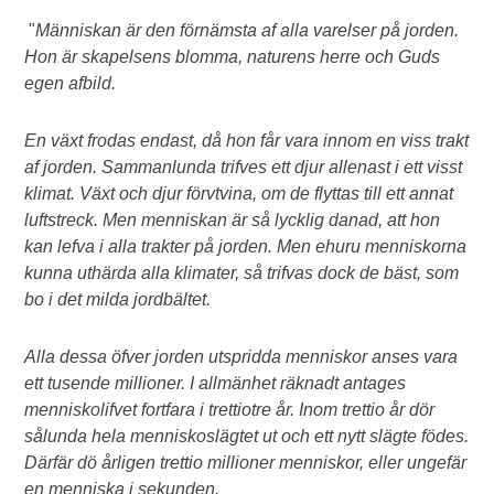
"
Människan är den förnämsta af alla varelser på jorden.
Hon är skapelsens blomma, naturens herre och Guds
egen afbild.
En växt frodas endast, då hon får vara innom en viss trakt
af jorden. Sammanlunda trifves ett djur allenast i ett visst
klimat. Växt och djur förvtvina, om de flyttas till ett annat
luftstreck. Men menniskan är så lycklig danad, att hon
kan lefva i alla trakter på jorden. Men ehuru menniskorna
kunna uthärda alla klimater, så trifvas dock de bäst, som
bo i det milda jordbältet.
Alla dessa öfver jorden utspridda menniskor anses vara
ett tusende millioner. I allmänhet räknadt antages
menniskolifvet fortfara i trettiotre år. Inom trettio år dör
sålunda hela menniskoslägtet ut och ett nytt slägte födes.
Därfär dö årligen trettio millioner menniskor, eller ungefär
en menniska i sekunden.