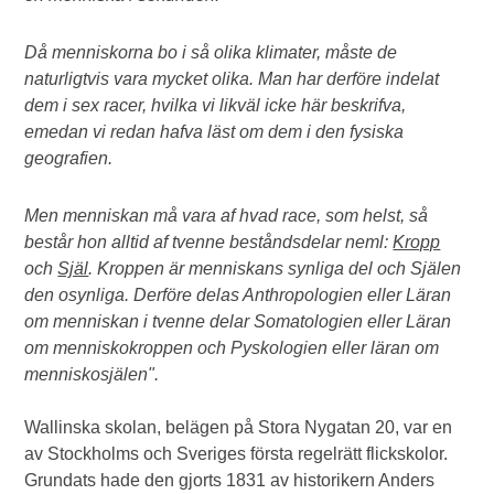
Då menniskorna bo i så olika klimater, måste de
naturligtvis vara mycket olika. Man har derföre indelat
dem i sex racer, hvilka vi likväl icke här beskrifva,
emedan vi redan hafva läst om dem i den fysiska
geografien.
Men menniskan må vara af hvad race, som helst, så
består hon alltid af tvenne beståndsdelar neml:
Kropp
och
Själ
. Kroppen är menniskans synliga del och Själen
den osynliga. Derföre delas Anthropologien eller Läran
om menniskan i tvenne delar Somatologien eller Läran
om menniskokroppen och Pyskologien eller läran om
menniskosjälen".
Wallinska skolan, belägen på Stora Nygatan 20, var en
av Stockholms och Sveriges första regelrätt flickskolor.
Grundats hade den gjorts 1831 av historikern Anders