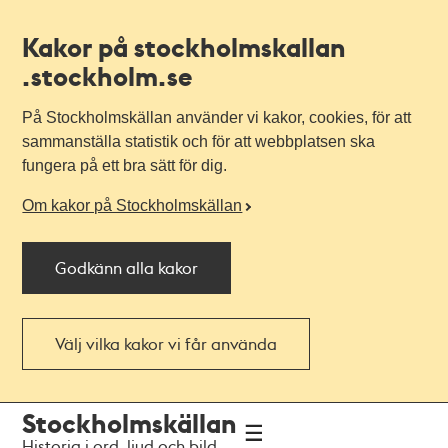
Kakor på stockholmskallan
.stockholm.se
På Stockholmskällan använder vi kakor, cookies, för att
sammanställa statistik och för att webbplatsen ska
fungera på ett bra sätt för dig.
Om kakor på Stockholmskällan
Godkänn alla kakor
Välj vilka kakor vi får använda
Till
Till
Stockholmskällan
navigationen
huvudinnehållet
Historia i ord, ljud och bild