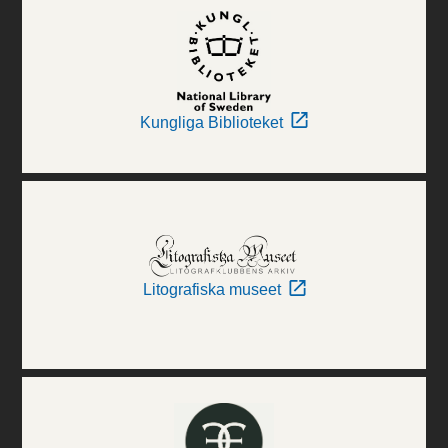
Kungliga Biblioteket
Litografiska museet