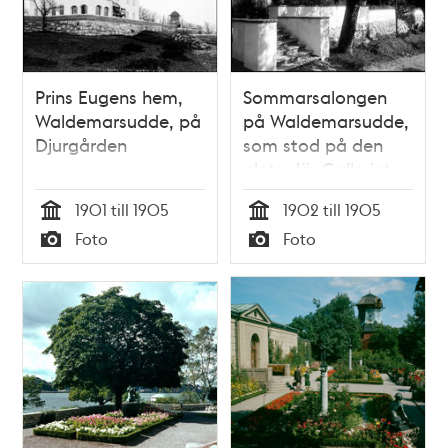
Prins Eugens hem,
Sommarsalongen
Waldemarsudde, på
på Waldemarsudde,
Djurgården
som stod på den
plats där Galleriet
byggdes 1913.
1901 till 1905
1902 till 1905
Tid
Tid
Foto
Foto
Typ
Typ