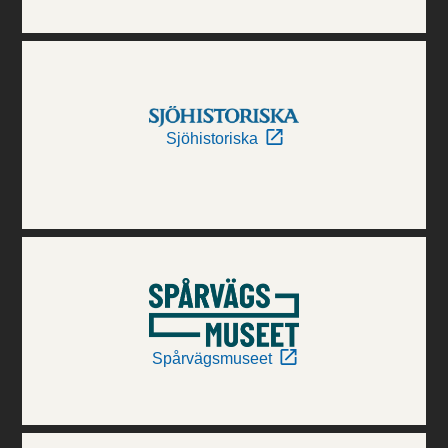
Sjöhistoriska
Spårvägsmuseet