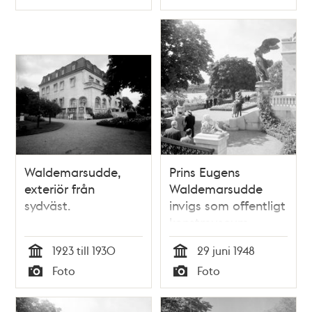
Typ
Typ
Waldemarsudde,
Prins Eugens
exteriör från
Waldemarsudde
sydväst.
invigs som offentligt
konstmuseum.
1923 till 1930
29 juni 1948
Tid
Tid
Foto
Foto
Typ
Typ