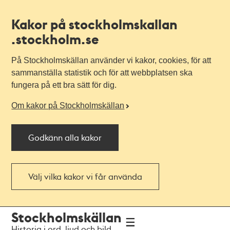
Kakor på stockholmskallan
.stockholm.se
På Stockholmskällan använder vi kakor, cookies, för att
sammanställa statistik och för att webbplatsen ska
fungera på ett bra sätt för dig.
Om kakor på Stockholmskällan
Godkänn alla kakor
Välj vilka kakor vi får använda
Till
Till
Stockholmskällan
navigationen
huvudinnehållet
Historia i ord, ljud och bild