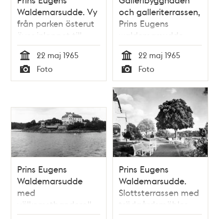
Waldemarsudde. Vy
och galleriterrassen,
från parken österut
Prins Eugens
över inloppet till
waldemarsudde,
Stockholm.
med Linoljekvarnen
22 maj 1965
22 maj 1965
åt öster i fonden.
Tid
Tid
Foto
Foto
Typ
Typ
Prins Eugens
Prins Eugens
Waldemarsudde
Waldemarsudde.
med
Slottsterrassen med
välkomstbanderoll
trädgårdsmöbler.
till det nygifta