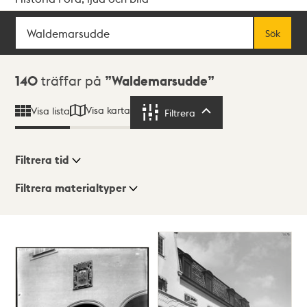
Sök
Fritextsök
Sök
Sökresultat
140
träffar på
Waldemarsudde
Visa karta
Visa lista
Filtrera
Filtrera
Filtrera tid
Filtrera materialtyper
Visningsläge
Totalt
140
träffar
Lista
Karta