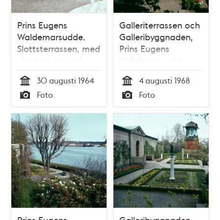
Prins Eugens
Galleriterrassen och
Waldemarsudde.
Galleribyggnaden,
Slottsterrassen, med
Prins Eugens
planteringar och
Waldemarsudde
rabatter. Vy mot
med Linoljekvarnen i
30 augusti 1964
4 augusti 1968
Södermalm.
fonden.
Tid
Tid
Foto
Foto
Typ
Typ
Prins Eugens
Galleribyggnaden