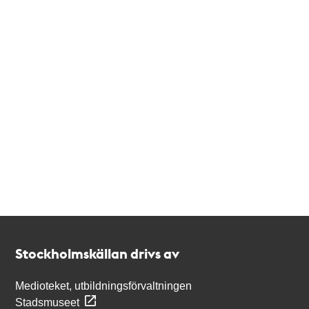
Kontakt
Stockholmskällan
Stockholmskällan drivs av
Medioteket, utbildningsförvaltningen
Stadsmuseet