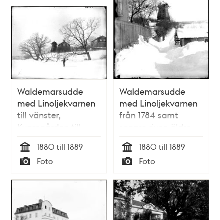
Waldemarsudde
Waldemarsudde
med Linoljekvarnen
med Linoljekvarnen
till vänster,
från 1784 samt
Kvarngården till
senare riven äldre
höger samt en på
bebyggelse
1880 till 1889
1880 till 1889
1800-talet riven
Tid
Tid
Foto
Foto
byggnad
Typ
Typ