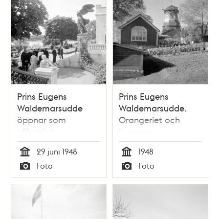
Prins Eugens
Prins Eugens
Waldemarsudde
Waldemarsudde.
öppnar som
Orangeriet och
offentligt
kvarnen.
konstmuseum
29 juni 1948
1948
Tid
Tid
Foto
Foto
Typ
Typ