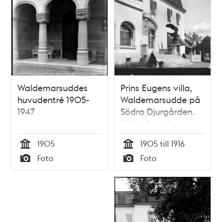
Waldemarsuddes
Prins Eugens villa,
huvudentré 1905-
Waldemarsudde på
1947
Södra Djurgården.
Södra fasaden.
1905
1905 till 1916
Tid
Tid
Foto
Foto
Typ
Typ