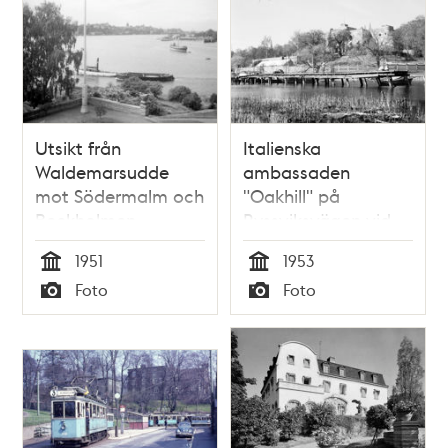
Utsikt från
Italienska
Waldemarsudde
ambassaden
mot Södermalm och
"Oakhill" på
Beckholmen
Ryssviksvägen vid
Waldemarsudde
1951
1953
Tid
Tid
Foto
Foto
Typ
Typ