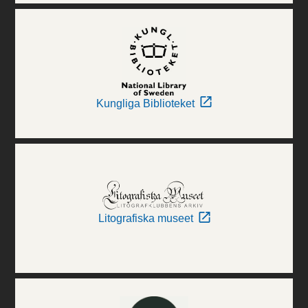
Kungliga Biblioteket
Litografiska museet