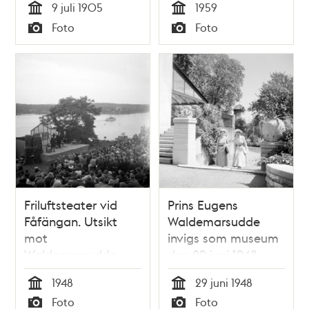
9 juli 1905
1959
prinsparet 1905.
Tid
Tid
Foto
Foto
Typ
Typ
Friluftsteater vid
Prins Eugens
Fåfängan. Utsikt
Waldemarsudde
mot
invigs som museum
Waldemarsudde
den 29 juni 1948.
1948
29 juni 1948
Tid
Tid
Foto
Foto