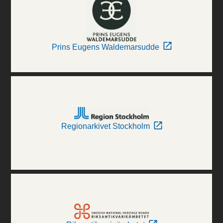
Prins Eugens Waldemarsudde
Regionarkivet Stockholm