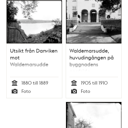
Utsikt från Danviken
Waldemarsudde,
mot
huvudingången på
Waldemarsudde
byggnadens
nordsida
1880 till 1889
1905 till 1910
Tid
Tid
Foto
Foto
Typ
Typ