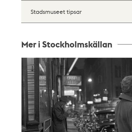
Stadsmuseet tipsar
Mer i Stockholmskällan
Relaterade
poster
och
teman