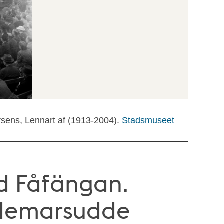
rsens, Lennart af (1913-2004).
Stadsmuseet
id Fåfängan.
ldemarsudde