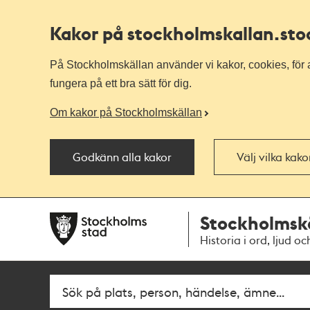
Kakor på stockholmskallan
.st
På Stockholmskällan använder vi kakor, cookies, för a
fungera på ett bra sätt för dig.
Om kakor på Stockholmskällan
Godkänn alla kakor
Välj vilka kak
Till
Till
Stockholmsk
navigationen
huvudinnehållet
Historia i ord, ljud oc
Fritextsök