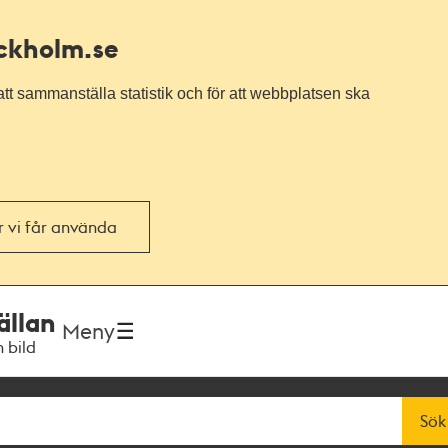
ockholm.se
tt sammanställa statistik och för att webbplatsen ska
or vi får använda
ällan
Meny
h bild
Sök