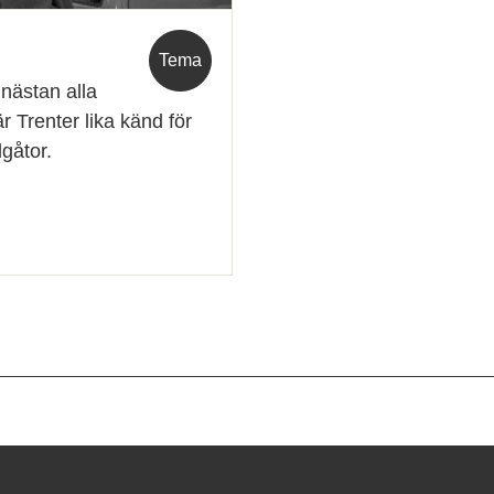
Tema
 nästan alla
r Trenter lika känd för
gåtor.