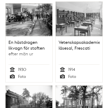
En hästdragen
Vetenskapsakademiens
likvagn för stoften
läsesal, Frescati
efter män ur
Andrées
polarexpedition till
1930
1914
Kysthospitalet i
Tid
Tid
Foto
Foto
Tromsö, Norge, där
Typ
Typ
en vetenskaplig
undersökning ska
genomföras.