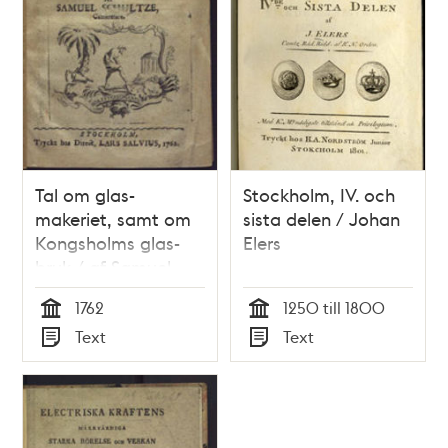
Tal om glas-
Stockholm, IV. och
makeriet, samt om
sista delen / Johan
Kongsholms glas-
Elers
bruk / af Samuel
Schultze
1762
1250 till 1800
Tid
Tid
Text
Text
Typ
Typ