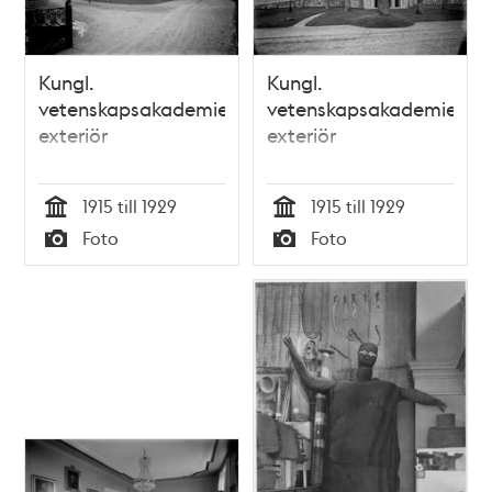
Kungl.
Kungl.
vetenskapsakademien
vetenskapsakademien
exteriör
exteriör
1915 till 1929
1915 till 1929
Tid
Tid
Foto
Foto
Typ
Typ