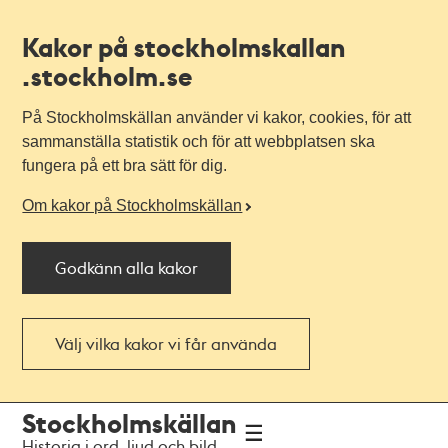
Kakor på stockholmskallan
.stockholm.se
På Stockholmskällan använder vi kakor, cookies, för att
sammanställa statistik och för att webbplatsen ska
fungera på ett bra sätt för dig.
Om kakor på Stockholmskällan
Godkänn alla kakor
Välj vilka kakor vi får använda
Till
Till
Stockholmskällan
navigationen
huvudinnehållet
Historia i ord, ljud och bild