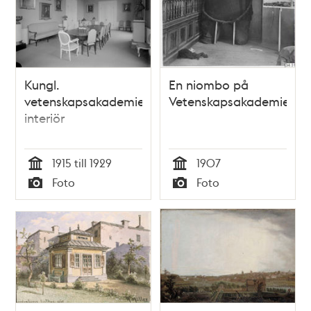
Kungl.
En niombo på
vetenskapsakademien,
Vetenskapsakademien
interiör
1915 till 1929
1907
Tid
Tid
Foto
Foto
Typ
Typ