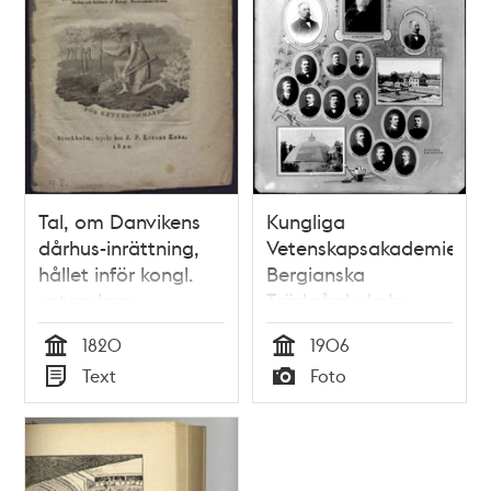
Tal, om Danvikens
Kungliga
dårhus-inrättning,
Vetenskapsakademiens
hållet inför kongl.
Bergianska
vetenskaps-
Trädgårdsskola
academien, vid
1906. Porträtt av
1820
1906
praesidii
chefen och
Tid
Tid
Text
Foto
nedläggande, d. 21
personalen
Typ
Typ
juni 1820 / af Christ.
E. von Weigel