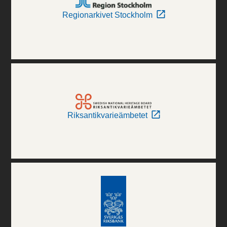
Regionarkivet Stockholm
Riksantikvarieämbetet