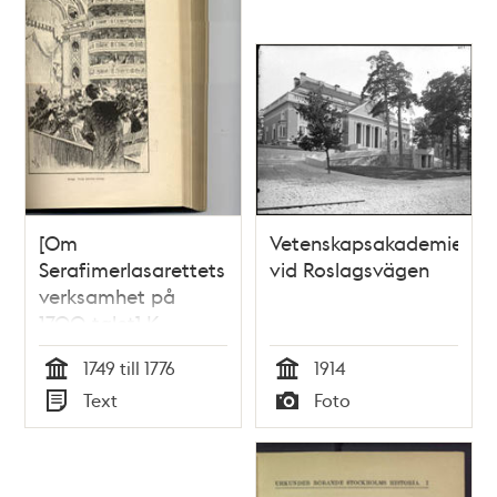
[Om
Vetenskapsakademien
Serafimerlasarettets
vid Roslagsvägen
verksamhet på
1700-talet] K.
lazarettet i
1749 till 1776
1914
Stockholm,
Tid
Tid
Text
Foto
beskrifvit uti et tal,
Typ
Typ
inför kongl.
vetenskaps
academien, vid