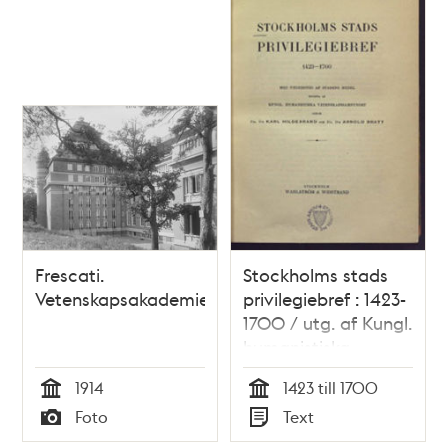
praesidii
nedläggande, den 2
nov. 1776, / af Joh.
Lor. Odhelius
Frescati.
Stockholms stads
Vetenskapsakademien
privilegiebref : 1423-
1700 / utg. af Kungl.
humanistiska
vetenskapssamfundet
1914
1423 till 1700
genom Karl
Tid
Tid
Foto
Text
Hildebrand och
Typ
Typ
Arnold Bratt