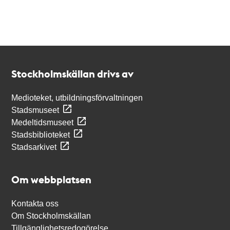
Kontakt
Stockholmskällan
Stockholmskällan drivs av
Medioteket, utbildningsförvaltningen
Stadsmuseet
Medeltidsmuseet
Stadsbiblioteket
Stadsarkivet
Om webbplatsen
Kontakta oss
Om Stockholmskällan
Tillgänglighetsredogörelse