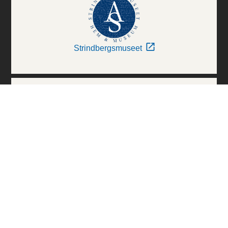
Strindbergsmuseet
Thielska Galleriet