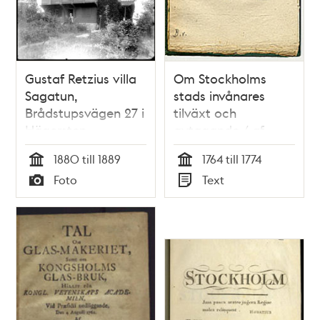
Gustaf Retzius villa
Om Stockholms
Sagatun,
stads invånares
Brådstupsvägen 27 i
tilväxt och
Hägersten
avtagande / af
Edward Fredric
1880 till 1889
1764 till 1774
Runeberg
Tid
Tid
Foto
Text
Typ
Typ