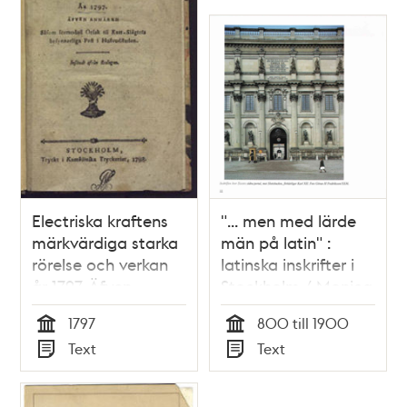
Electriska kraftens
"... men med lärde
märkvärdiga starka
män på latin" :
rörelse och verkan
latinska inskrifter i
år 1797. Äfven
Stockholm / Monica
anmärkd såsom
Eriksson
1797
800 till 1900
förmodad orsak til
Tid
Tid
Text
Text
katt-slägtets
Typ
Typ
besynnerliga pest i
hufvudstaden