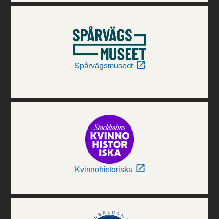
Spårvägsmuseet
Kvinnohistoriska