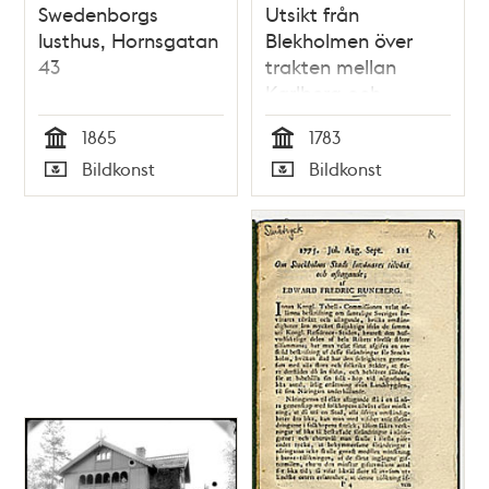
Swedenborgs
Utsikt från
lusthus, Hornsgatan
Blekholmen över
43
trakten mellan
Karlberg och
Observatoriet
1865
1783
Tid
Tid
Bildkonst
Bildkonst
Typ
Typ