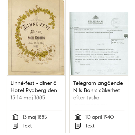
Linné-fest - diner å
Telegram angående
Hotel Rydberg den
Nils Bohrs säkerhet
13-14 maj 1885
efter tyska
invasionen av
Danmark, 1940
13 maj 1885
10 april 1940
Tid
Tid
Text
Text
Typ
Typ