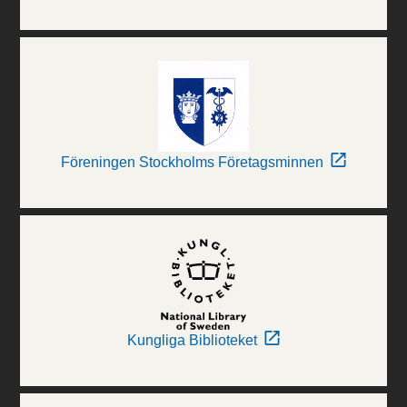
Föreningen Stockholms Företagsminnen
Kungliga Biblioteket