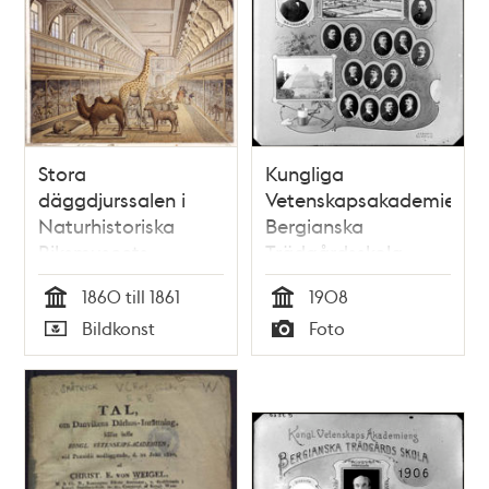
Stora
Kungliga
däggdjurssalen i
Vetenskapsakademiens
Naturhistoriska
Bergianska
Riksmuseets
Trädgårdsskola
utställning i
1908. Porträtt av
1860 till 1861
1908
Vetenskapsakademiens
chefen och
Tid
Tid
Bildkonst
Foto
byggnad vid
personalen
Typ
Typ
Wallingatan