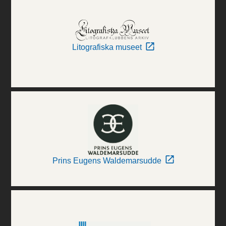
Litografiska museet
Prins Eugens Waldemarsudde