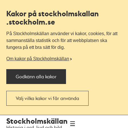
Kakor på stockholmskallan
.stockholm.se
På Stockholmskällan använder vi kakor, cookies, för att
sammanställa statistik och för att webbplatsen ska
fungera på ett bra sätt för dig.
Om kakor på Stockholmskällan
Godkänn alla kakor
Välj vilka kakor vi får använda
Till
Till
Stockholmskällan
navigationen
huvudinnehållet
Historia i ord, ljud och bild