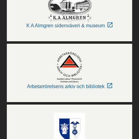
K A Almgren sidenväveri & museum
Arbetarrörelsens arkiv och bibliotek