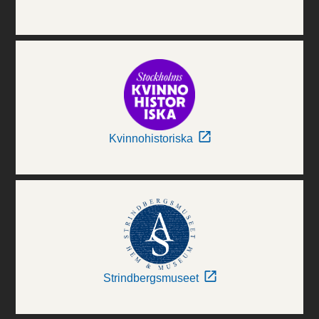
Kvinnohistoriska
Strindbergsmuseet