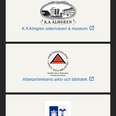
K A Almgren sidenväveri & museum
Arbetarrörelsens arkiv och bibliotek