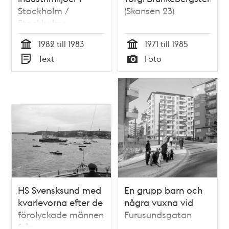
Stockholm /
(Skansen 23)
Stockholms
stadsmuseum
1982 till 1983
1971 till 1985
Tid
Tid
Text
Foto
Typ
Typ
HS Svensksund med
En grupp barn och
kvarlevorna efter de
några vuxna vid
förolyckade männen
Furusundsgatan
från