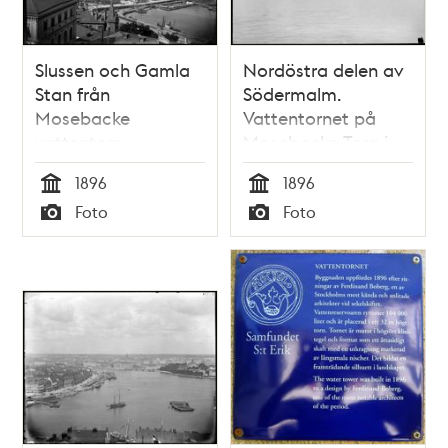
Slussen och Gamla
Nordöstra delen av
Stan från
Södermalm.
Mosebacke
Vattentornet på
vattentorn
Mosebacke Torg i
fonden. T.h.
1896
1896
Katarinahissen. I
Tid
Tid
Foto
Foto
förgrunden
Typ
Typ
Stadsgården och
Strömmen.