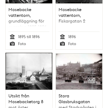
Mosebacke
Mosebacke
vattentorn,
vattentorn,
grundläggning för
Fiskargatan 2
pumphus 1895-1896.
I fonden
1895 till 1896
1896
byggnadsställningar
Tid
Tid
Foto
Foto
för själva tornet, där
Typ
Typ
de nedersta delarna
är uppmurade till ca
5 meters höjd.
Arkitekt: Ferdinand
Boberg
Utsikt från
Stora
Mosebacketorg 8
Glasbruksgatan
mot öster
med Stadsgården i