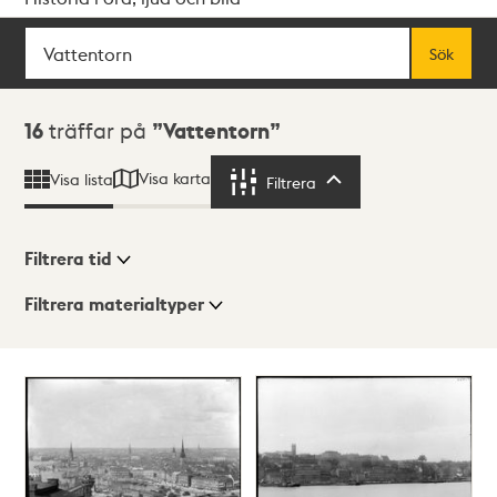
Sök
Fritextsök
Sök
Sökresultat
16
träffar på
Vattentorn
Visa karta
Visa lista
Filtrera
Filtrera
Filtrera tid
Filtrera materialtyper
Visningsläge
Totalt
16
träffar
Lista
Karta