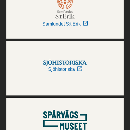
Samfundet S:t Erik
Sjöhistoriska