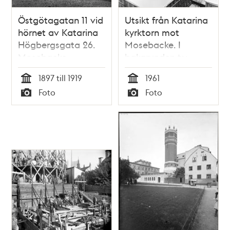
Östgötagatan 11 vid
Utsikt från Katarina
hörnet av Katarina
kyrktorn mot
Högbergsgata 26.
Mosebacke. I
Mosebacke
bakgrunden t.v.
Vattentorn i fonden
vattentornet vid
1897 till 1919
1961
Mosebacke
Tid
Tid
Foto
Foto
Typ
Typ