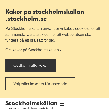
Kakor på stockholmskallan
.stockholm.se
På Stockholmskällan använder vi kakor, cookies, för att
sammanställa statistik och för att webbplatsen ska
fungera på ett bra sätt för dig.
Om kakor på Stockholmskällan
Godkänn alla kakor
Välj vilka kakor vi får använda
Till
Till
Stockholmskällan
navigationen
huvudinnehållet
Historia i ord, ljud och bild