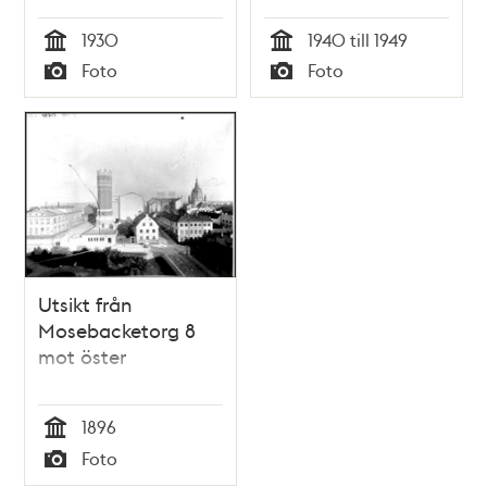
Andréexpeditionen
1930
1940 till 1949
passerar Vaxholm
Tid
Tid
Foto
Foto
på sin väg till
Typ
Typ
Stockholm från
Tromsö i Norge.
Utsikt från
Mosebacketorg 8
mot öster
1896
Tid
Foto
Typ