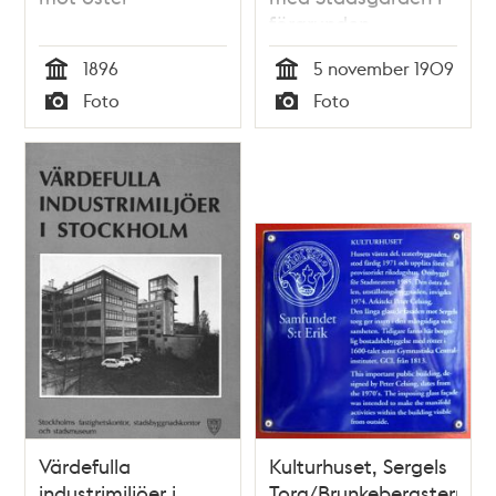
förgrunden
1896
5 november 1909
Tid
Tid
Foto
Foto
Typ
Typ
Värdefulla
Kulturhuset, Sergels
industrimiljöer i
Torg/Brunkebergsterrass