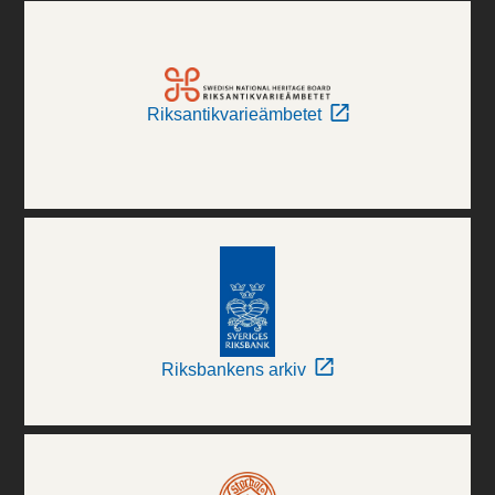
Riksantikvarieämbetet
Riksbankens arkiv