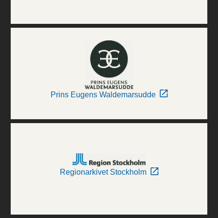
Prins Eugens Waldemarsudde
Regionarkivet Stockholm