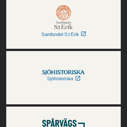
Samfundet S:t Erik
Sjöhistoriska