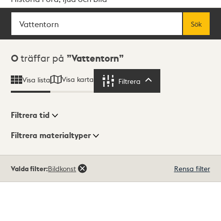
Sök
Fritextsök
Sök
Sökresultat
0
träffar på
Vattentorn
Visa karta
Visa lista
Filtrera
Filtrera
Filtrera tid
Filtrera materialtyper
Visningsläge
Totalt
Valda filter:
Bildkonst
Rensa filter
0
träffar
Lista
Karta