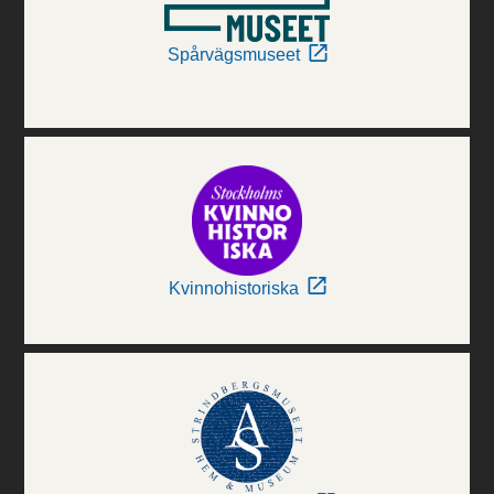
Spårvägsmuseet
Kvinnohistoriska