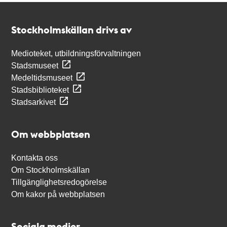
Kontakt
Stockholmskällan
Stockholmskällan drivs av
Medioteket, utbildningsförvaltningen
Stadsmuseet
Medeltidsmuseet
Stadsbiblioteket
Stadsarkivet
Om webbplatsen
Kontakta oss
Om Stockholmskällan
Tillgänglighetsredogörelse
Om kakor på webbplatsen
Sociala medier