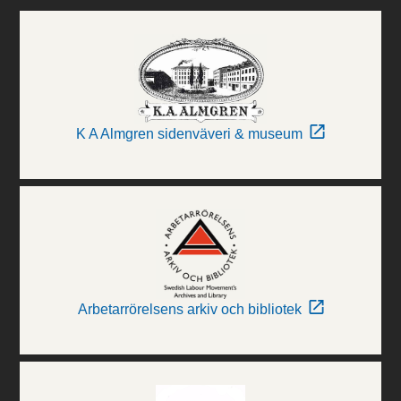
K A Almgren sidenväveri & museum
Arbetarrörelsens arkiv och bibliotek