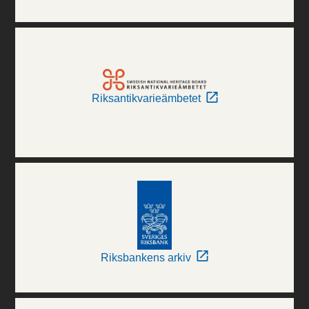
Riksantikvarieämbetet
Riksbankens arkiv