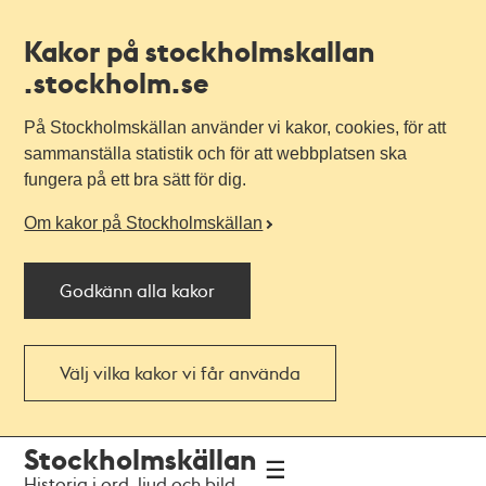
Kakor på stockholmskallan
.stockholm.se
På Stockholmskällan använder vi kakor, cookies, för att
sammanställa statistik och för att webbplatsen ska
fungera på ett bra sätt för dig.
Om kakor på Stockholmskällan
Godkänn alla kakor
Välj vilka kakor vi får använda
Till
Till
Stockholmskällan
navigationen
huvudinnehållet
Historia i ord, ljud och bild