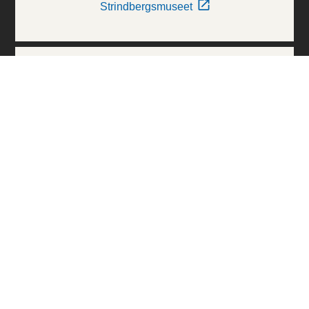
Strindbergsmuseet
Thielska Galleriet
Världskulturmuseerna