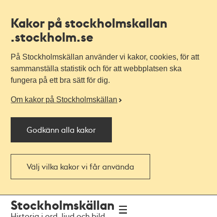
Kakor på stockholmskallan
.stockholm.se
På Stockholmskällan använder vi kakor, cookies, för att
sammanställa statistik och för att webbplatsen ska
fungera på ett bra sätt för dig.
Om kakor på Stockholmskällan
Godkänn alla kakor
Välj vilka kakor vi får använda
Till
Till
Stockholmskällan
navigationen
huvudinnehållet
Historia i ord, ljud och bild