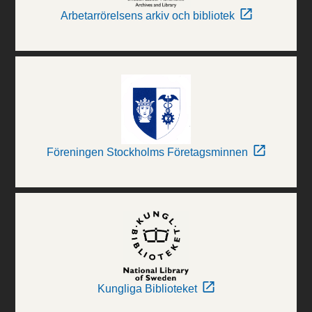
Arbetarrörelsens arkiv och bibliotek
Föreningen Stockholms Företagsminnen
Kungliga Biblioteket