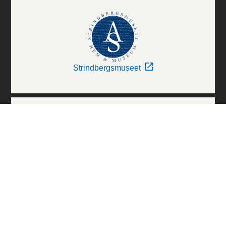
Strindbergsmuseet
Thielska Galleriet