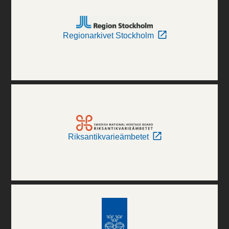
Regionarkivet Stockholm
Riksantikvarieämbetet