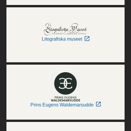
Litografiska museet
Prins Eugens Waldemarsudde