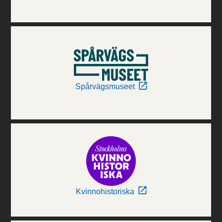
Spårvägsmuseet
Kvinnohistoriska