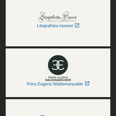
Litografiska museet
Prins Eugens Waldemarsudde