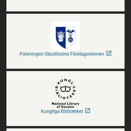
Föreningen Stockholms Företagsminnen
Kungliga Biblioteket