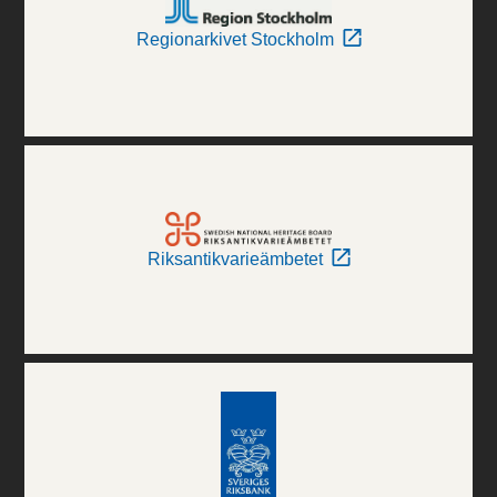
Regionarkivet Stockholm
Riksantikvarieämbetet