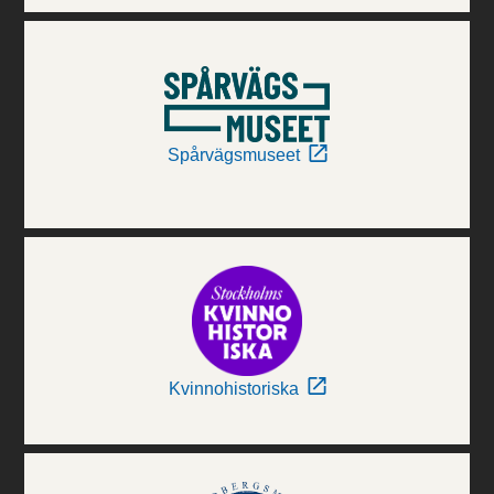
Spårvägsmuseet
Kvinnohistoriska