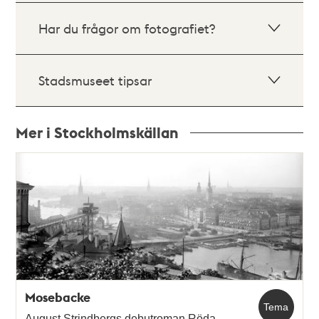
Har du frågor om fotografiet?
Stadsmuseet tipsar
Mer i Stockholmskällan
Relaterade
poster
och
teman
Mosebacke
Tema
August Strindbergs debutroman Röda