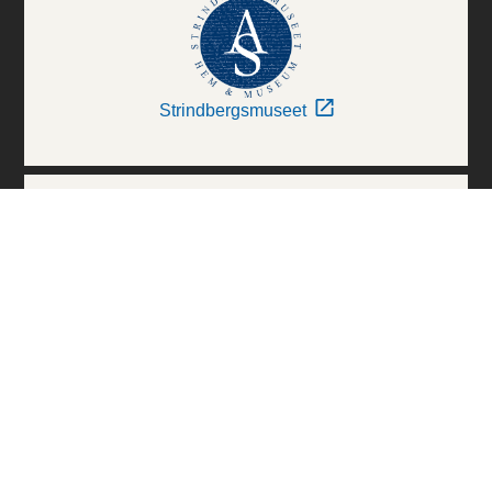
Strindbergsmuseet
Thielska Galleriet