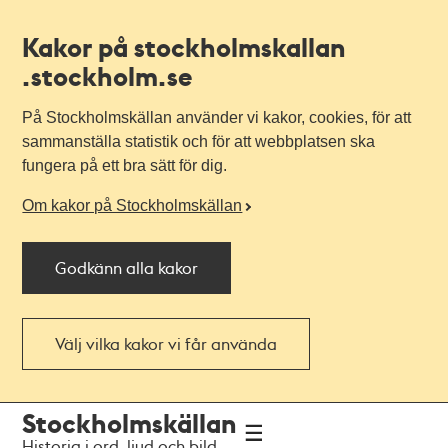
Kakor på stockholmskallan
.stockholm.se
På Stockholmskällan använder vi kakor, cookies, för att
sammanställa statistik och för att webbplatsen ska
fungera på ett bra sätt för dig.
Om kakor på Stockholmskällan
Godkänn alla kakor
Välj vilka kakor vi får använda
Till
Till
Stockholmskällan
navigationen
huvudinnehållet
Historia i ord, ljud och bild