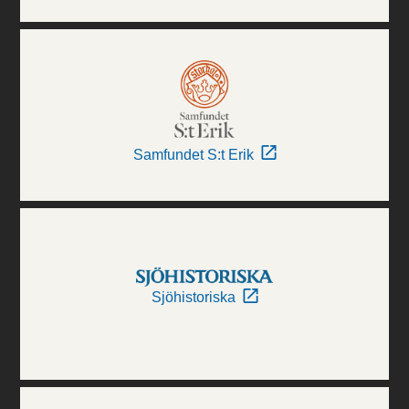
Samfundet S:t Erik
Sjöhistoriska