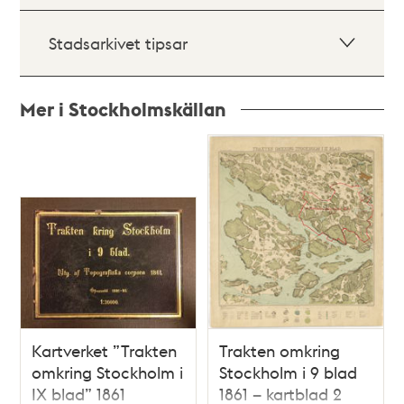
Stadsarkivet tipsar
Mer i Stockholmskällan
Relaterade
poster
och
teman
Kartverket ”Trakten
Trakten omkring
omkring Stockholm i
Stockholm i 9 blad
IX blad” 1861
1861 – kartblad 2