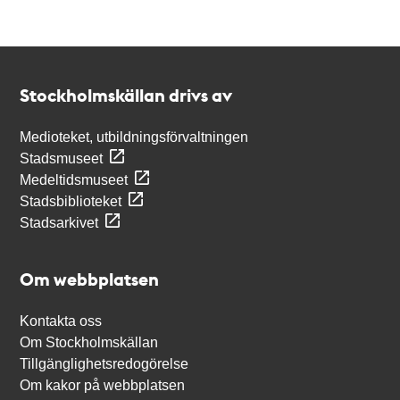
Kontakt
Stockholmskällan
Stockholmskällan drivs av
Medioteket, utbildningsförvaltningen
Stadsmuseet
Medeltidsmuseet
Stadsbiblioteket
Stadsarkivet
Om webbplatsen
Kontakta oss
Om Stockholmskällan
Tillgänglighetsredogörelse
Om kakor på webbplatsen