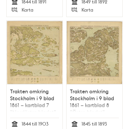
1844 till 1891
1849 till 1892
Tid
Tid
Karta
Karta
Typ
Typ
Trakten omkring
Trakten omkring
Stockholm i 9 blad
Stockholm i 9 blad
1861 – kartblad 7
1861 – kartblad 8
”Nordöstra bladet”,
”Östra bladet”,
översett 1892
översett 1893
1844 till 1903
1845 till 1893