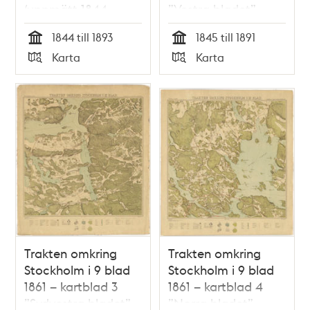
(uppmätt 1844-
”Vestra bladet”,
1850, översedd 1891-
översett 1891
1844 till 1893
1845 till 1891
1893)
Tid
Tid
Karta
Karta
Typ
Typ
Trakten omkring
Trakten omkring
Stockholm i 9 blad
Stockholm i 9 blad
1861 – kartblad 3
1861 – kartblad 4
”Sydvestra bladet”,
”Norra bladet”,