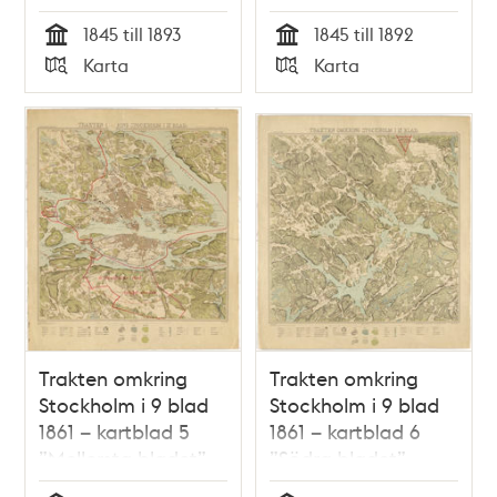
översett 1893
översett 1892
1845 till 1893
1845 till 1892
Tid
Tid
Karta
Karta
Typ
Typ
Trakten omkring
Trakten omkring
Stockholm i 9 blad
Stockholm i 9 blad
1861 – kartblad 5
1861 – kartblad 6
”Mellersta bladet”,
”Södra bladet”,
översett 1891
översett 1892