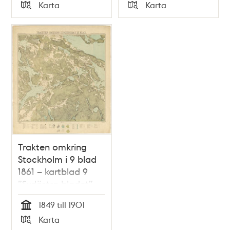
Tid
Tid
Karta
Karta
Typ
Typ
Trakten omkring
Stockholm i 9 blad
1861 – kartblad 9
”Sydöstra bladet”,
översett 1893
1849 till 1901
Tid
Karta