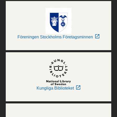
Föreningen Stockholms Företagsminnen
Kungliga Biblioteket