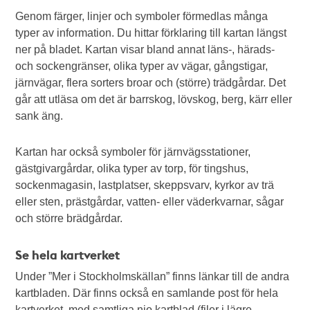
Genom färger, linjer och symboler förmedlas många
typer av information. Du hittar förklaring till kartan längst
ner på bladet. Kartan visar bland annat läns-, härads-
och sockengränser, olika typer av vägar, gångstigar,
järnvägar, flera sorters broar och (större) trädgårdar. Det
går att utläsa om det är barrskog, lövskog, berg, kärr eller
sank äng.
Kartan har också symboler för järnvägsstationer,
gästgivargårdar, olika typer av torp, för tingshus,
sockenmagasin, lastplatser, skeppsvarv, kyrkor av trä
eller sten, prästgårdar, vatten- eller väderkvarnar, sågar
och större brädgårdar.
Se hela kartverket
Under ”Mer i Stockholmskällan” finns länkar till de andra
kartbladen. Där finns också en samlande post för hela
kartverket, med samtliga nio kartblad (filer i lägre