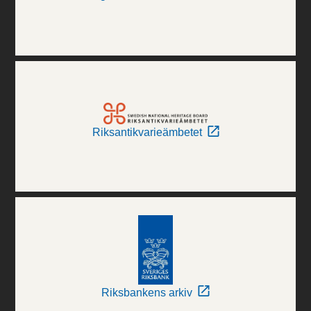
Riksantikvarieämbetet
Riksbankens arkiv