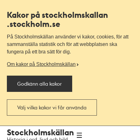
Kakor på stockholmskallan
.stockholm.se
På Stockholmskällan använder vi kakor, cookies, för att
sammanställa statistik och för att webbplatsen ska
fungera på ett bra sätt för dig.
Om kakor på Stockholmskällan
Godkänn alla kakor
Välj vilka kakor vi får använda
Till
Till
Stockholmskällan
navigationen
huvudinnehållet
Historia i ord, ljud och bild