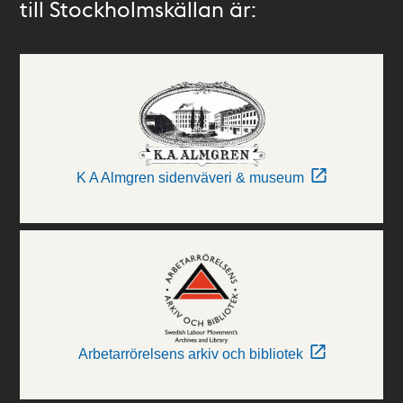
till Stockholmskällan är:
K A Almgren sidenväveri & museum
Arbetarrörelsens arkiv och bibliotek