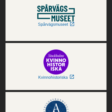
Spårvägsmuseet
Kvinnohistoriska