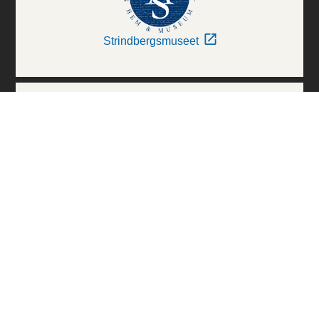
Strindbergsmuseet
Thielska Galleriet
Världskulturmuseerna