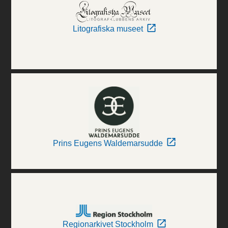
Litografiska museet
Prins Eugens Waldemarsudde
Regionarkivet Stockholm