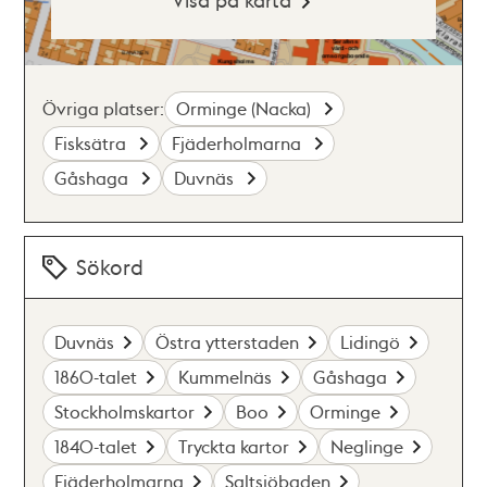
Övriga platser:
Orminge (Nacka)
Fisksätra
Fjäderholmarna
Gåshaga
Duvnäs
Sökord
Duvnäs
Östra ytterstaden
Lidingö
1860-talet
Kummelnäs
Gåshaga
Stockholmskartor
Boo
Orminge
1840-talet
Tryckta kartor
Neglinge
Fjäderholmarna
Saltsjöbaden