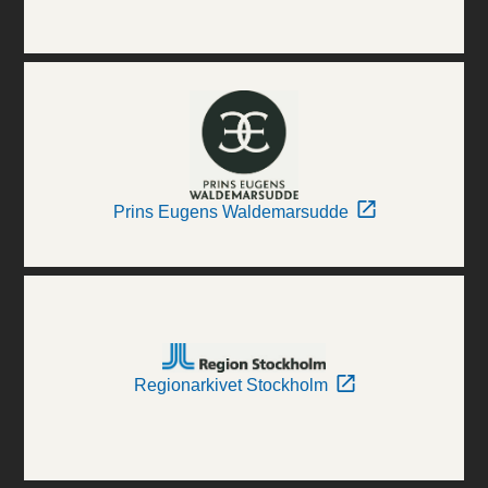
Prins Eugens Waldemarsudde
Regionarkivet Stockholm