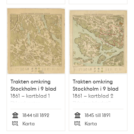
Typ
Typ
Trakten omkring
Trakten omkring
Stockholm i 9 blad
Stockholm i 9 blad
1861 – kartblad 1
1861 – kartblad 2
”Nordvestra
”Vestra bladet”,
bladet”, översett
översett 1891
1844 till 1892
1845 till 1891
1892
Tid
Tid
Karta
Karta
Typ
Typ