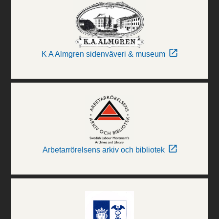
K A Almgren sidenväveri & museum
Arbetarrörelsens arkiv och bibliotek