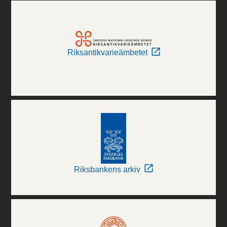
Riksantikvarieämbetet
Riksbankens arkiv