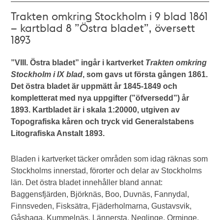
Trakten omkring Stockholm i 9 blad 1861
– kartblad 8 ”Östra bladet”, översett
1893
”VIII. Östra bladet” ingår i kartverket
Trakten omkring
Stockholm i IX blad
, som gavs ut första gången 1861.
Det östra bladet är uppmätt år 1845-1849 och
kompletterat med nya uppgifter (”öfversedd”) år
1893. Kartbladet är i skala 1:20000, utgiven av
Topografiska kåren och tryck vid Generalstabens
Litografiska Anstalt 1893.
Bladen i kartverket täcker områden som idag räknas som
Stockholms innerstad, förorter och delar av Stockholms
län. Det östra bladet innehåller bland annat:
Baggensfjärden, Björknäs, Boo, Duvnäs, Fannydal,
Finnsveden, Fisksätra, Fjäderholmarna, Gustavsvik,
Gåshaga, Kummelnäs, Lännersta, Neglinge, Orminge,