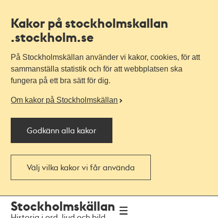
Kakor på stockholmskallan
.stockholm.se
På Stockholmskällan använder vi kakor, cookies, för att
sammanställa statistik och för att webbplatsen ska
fungera på ett bra sätt för dig.
Om kakor på Stockholmskällan
Godkänn alla kakor
Välj vilka kakor vi får använda
Till
Till
Stockholmskällan
navigationen
huvudinnehållet
Historia i ord, ljud och bild