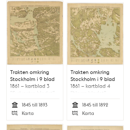
Trakten omkring
Trakten omkring
Stockholm i 9 blad
Stockholm i 9 blad
1861 – kartblad 3
1861 – kartblad 4
”Sydvestra bladet”,
”Norra bladet”,
översett 1893
översett 1892
1845 till 1893
1845 till 1892
Tid
Tid
Karta
Karta
Typ
Typ