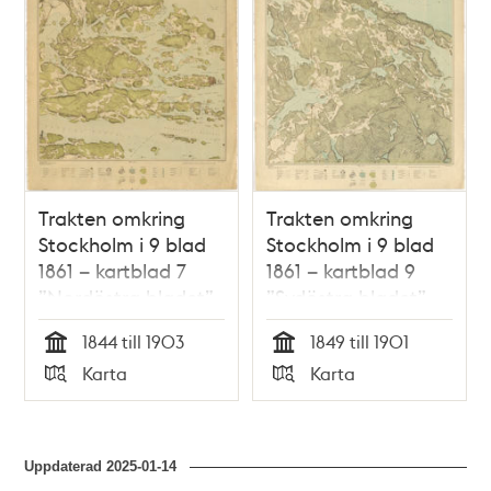
Trakten omkring
Trakten omkring
Stockholm i 9 blad
Stockholm i 9 blad
1861 – kartblad 7
1861 – kartblad 9
”Nordöstra bladet”,
”Sydöstra bladet”,
översett 1892
översett 1893
1844 till 1903
1849 till 1901
Tid
Tid
Karta
Karta
Typ
Typ
Uppdaterad
2025-01-14