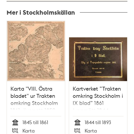
Mer i Stockholmskällan
Relaterade
poster
och
teman
Karta "VIII. Östra
Kartverket ”Trakten
bladet" ur Trakten
omkring Stockholm i
omkring Stockholm
IX blad” 1861
1861, översett 1859
(uppmätt 1844-
1850, översedd 1891-
1845 till 1861
1844 till 1893
1893)
Tid
Tid
Karta
Karta