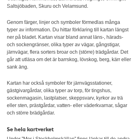
Saltsjöbaden, Skuru och Velamsund.
Genom färger, linjer och symboler förmedlas många
typer av information. Du hittar förklaring till kartan längst
ner på bladet. Kartan visar bland annat läns-, härads-
och sockengränser, olika typer av vägar, gångstigar,
järnvägar, flera sorters broar och (större) trädgårdar. Det
går att utläsa om det är barrskog, lövskog, berg, kärr eller
sank äng.
Kartan har också symboler för järnvägsstationer,
gästgivargårdar, olika typer av torp, för tingshus,
sockenmagasin, lastplatser, skeppsvarv, kyrkor av trä
eller sten, prästgårdar, vatten- eller väderkvarnar, sågar
och större brädgårdar.
Se hela kartverket
Under ”Mer i Stockholmskällan” finns länkar till de andra