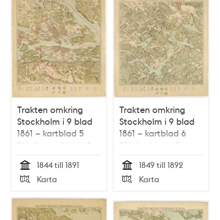
Trakten omkring
Trakten omkring
Stockholm i 9 blad
Stockholm i 9 blad
1861 – kartblad 5
1861 – kartblad 6
”Mellersta bladet”,
”Södra bladet”,
översett 1891
översett 1892
1844 till 1891
1849 till 1892
Tid
Tid
Karta
Karta
Typ
Typ