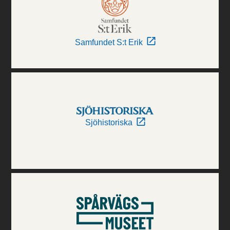
Samfundet S:t Erik
Sjöhistoriska