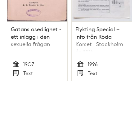
Gatans osedlighet -
Flykting Special –
ett inlägg i den
info från Röda
sexuella frågan
Korset i Stockholm
år 1996
1907
1996
Tid
Tid
Text
Text
Typ
Typ