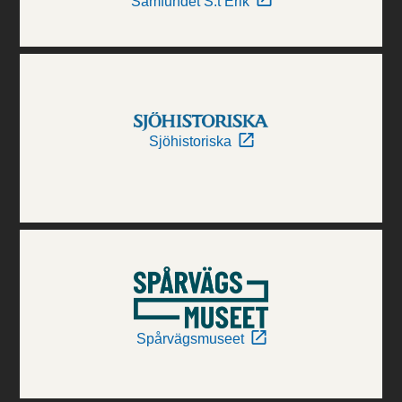
Samfundet S:t Erik
Sjöhistoriska
Spårvägsmuseet