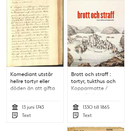
Komediant utstår
Brott och straff :
hellre tortyr eller
tortyr, tukthus och
döden än att gifta
Kopparmatte /
sig
artikelförfattare:
Maria Sundström
13 juni 1743
1330 till 1865
Tid
Tid
Text
Text
Typ
Typ