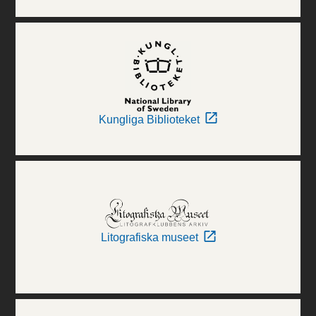
Kungliga Biblioteket
Litografiska museet