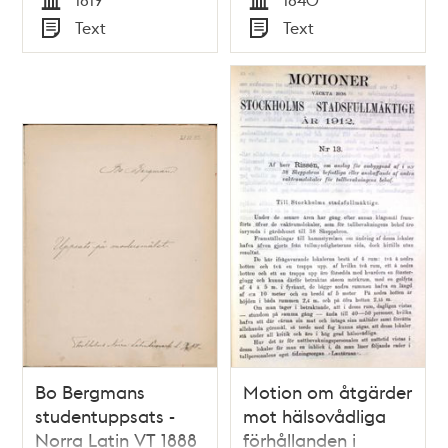
embetet tillegnadt.
Tid
Tid
Text
Text
Typ
Typ
Bo Bergmans
Motion om åtgärder
studentuppsats -
mot hälsovådliga
Norra Latin VT 1888
förhållanden i