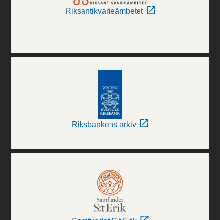
Riksantikvarieämbetet
Riksbankens arkiv