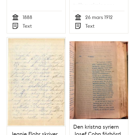
tullbevakningens
vaktrumslokaler –
1888
26 mars 1912
Stadsfullmäktige
Tid
Tid
Text
Text
1912
Typ
Typ
Den kristna syriern
Jeanie Flohr skriver
Josef Cohn förhörd