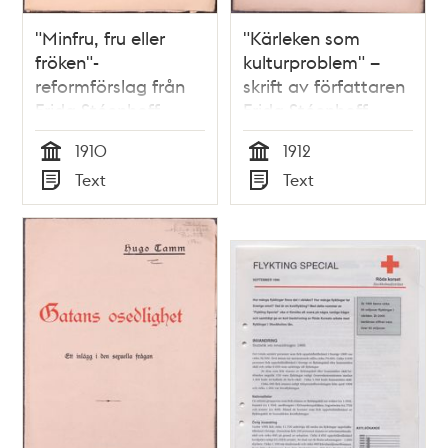
"Minfru, fru eller
"Kärleken som
fröken"-
kulturproblem" –
reformförslag från
skrift av författaren
Frida Stéenhoff
Frida Stéenhoff
1910
1912
Tid
Tid
Text
Text
Typ
Typ