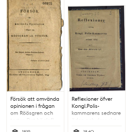
1819, rörande de af
länsmannen
Röösgren inom
nämnda häkte
verkställda pinliga
förhör.
Försök att omvända
Reflexioner öfver
opinionen i frågan
Kongl.Polis-
om Röösgren och
kammarens sednare
tortur. Det höglofl.
öden och dess siste
justitiae-kantzlers-
mästares fall
1819
1840