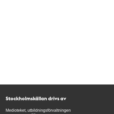
Kontakt
Stockholmskällan
Stockholmskällan drivs av
Medioteket, utbildningsförvaltningen