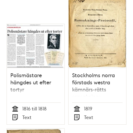
Polismästare
Stockholms norra
hängdes ut efter
förstads westra
tortyr
kämnärs-rätts
ransaknings-
protocoll, hållna
1816 till 1818
1819
den 27 september,
Tid
Tid
Text
Text
samt, å
Typ
Typ
Smedjegården, den
9 och 11 october