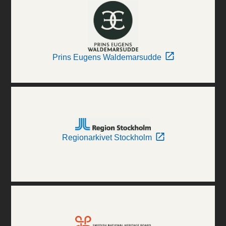
Prins Eugens Waldemarsudde
Regionarkivet Stockholm