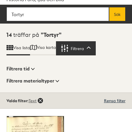
Sök
Fritextsök
Sök
Sökresultat
14
träffar på
Tortyr
Visa karta
Visa lista
Filtrera
Filtrera
Filtrera tid
Filtrera materialtyper
Visningsläge
Totalt
Valda filter:
Text
Rensa filter
14
träffar
Lista
Karta