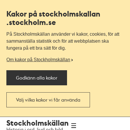
Kakor på stockholmskallan
.stockholm.se
På Stockholmskällan använder vi kakor, cookies, för att
sammanställa statistik och för att webbplatsen ska
fungera på ett bra sätt för dig.
Om kakor på Stockholmskällan
Godkänn alla kakor
Välj vilka kakor vi får använda
Till
Till
Stockholmskällan
navigationen
huvudinnehållet
Historia i ord, ljud och bild