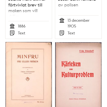
förtvivlat brev till
av polisen
maken som vill
skiljas
13 december
Tid
1886
1905
Tid
Text
Text
Typ
Typ