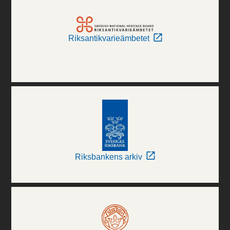
Riksantikvarieämbetet
Riksbankens arkiv