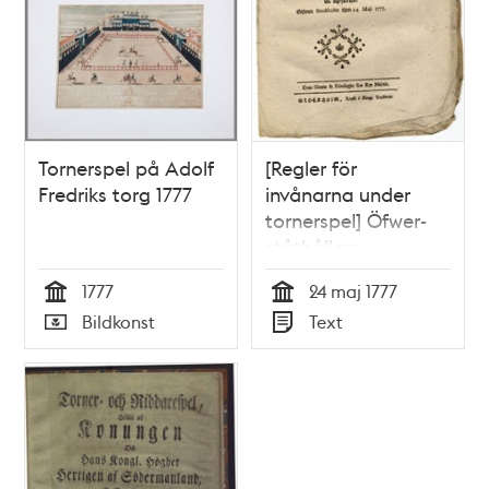
Tornerspel på Adolf
[Regler för
Fredriks torg 1777
invånarna under
tornerspel] Öfwer-
ståthållare-
embetets
1777
24 maj 1777
kungörelse, om then
Tid
Tid
Bildkonst
Text
ordning, som bland
Typ
Typ
stadsens inwånare
bör i akt tagas
under thet torner-
eller riddare spel,
som på Adolph
Friedrichs torg