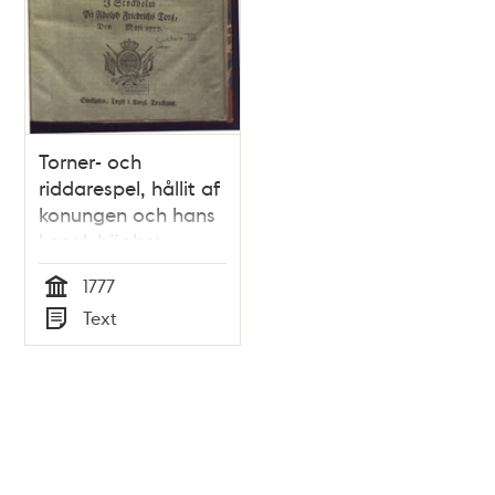
kommer at upföras
Torner- och
riddarespel, hållit af
konungen och hans
kongl. höghet
hertigen af
1777
Södermanland, i
Tid
Text
Stockholm på
Typ
Adolph Friedrichs
torg, den maji 1777.