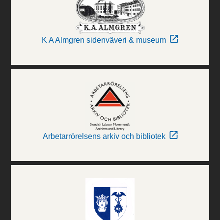
K A Almgren sidenväveri & museum
Arbetarrörelsens arkiv och bibliotek