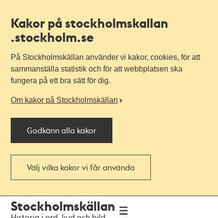
Kakor på stockholmskallan
.stockholm.se
På Stockholmskällan använder vi kakor, cookies, för att
sammanställa statistik och för att webbplatsen ska
fungera på ett bra sätt för dig.
Om kakor på Stockholmskällan
Godkänn alla kakor
Välj vilka kakor vi får använda
Till
Till
Stockholmskällan
navigationen
huvudinnehållet
Historia i ord, ljud och bild