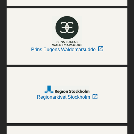
Prins Eugens Waldemarsudde
Regionarkivet Stockholm