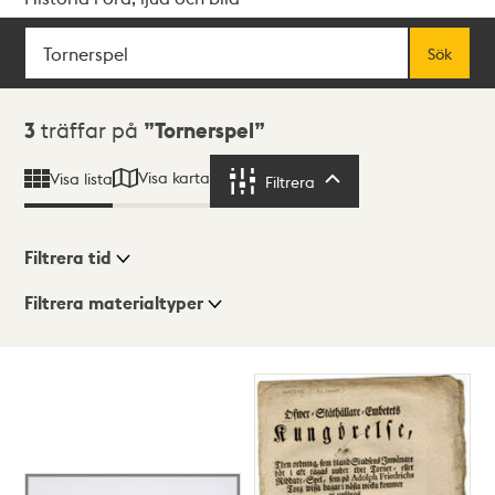
Sök
Fritextsök
Sök
Sökresultat
3
träffar på
Tornerspel
Visa karta
Visa lista
Filtrera
Filtrera
Filtrera tid
Filtrera materialtyper
Visningsläge
Totalt
3
träffar
Lista
Karta