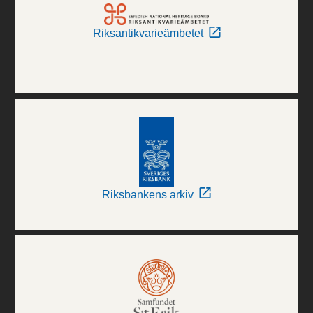
Riksantikvarieämbetet
Riksbankens arkiv