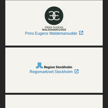
Prins Eugens Waldemarsudde
Regionarkivet Stockholm