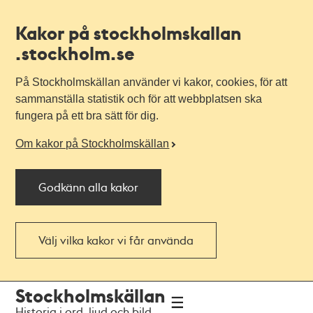
Kakor på stockholmskallan
.stockholm.se
På Stockholmskällan använder vi kakor, cookies, för att
sammanställa statistik och för att webbplatsen ska
fungera på ett bra sätt för dig.
Om kakor på Stockholmskällan
Godkänn alla kakor
Välj vilka kakor vi får använda
Till
Till
Stockholmskällan
navigationen
huvudinnehållet
Historia i ord, ljud och bild