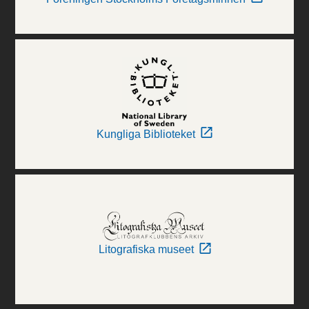
Kungliga Biblioteket
Litografiska museet