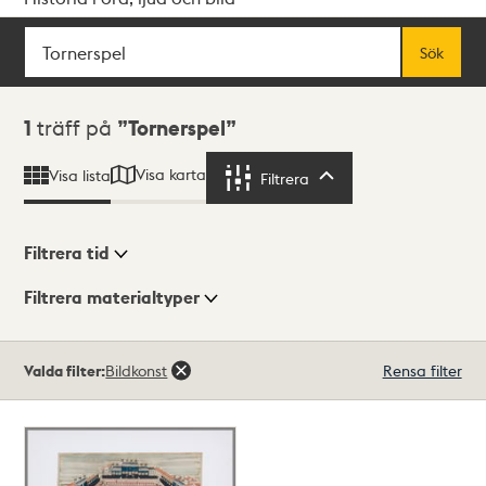
Sök
Fritextsök
Sök
Sökresultat
1
träff på
Tornerspel
Visa karta
Visa lista
Filtrera
Filtrera
Filtrera tid
Filtrera materialtyper
Visningsläge
Totalt
Valda filter:
Bildkonst
Rensa filter
1
träffar
Lista
Karta