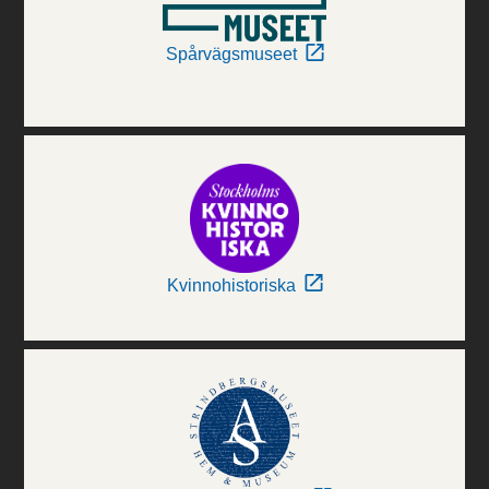
Spårvägsmuseet
Kvinnohistoriska