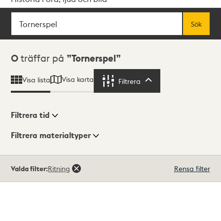
Sök
Fritextsök
Sök
Sökresultat
0
träffar på
Tornerspel
Visa karta
Visa lista
Filtrera
Filtrera
Filtrera tid
Filtrera materialtyper
Visningsläge
Totalt
Valda filter:
Ritning
Rensa filter
0
träffar
Lista
Karta