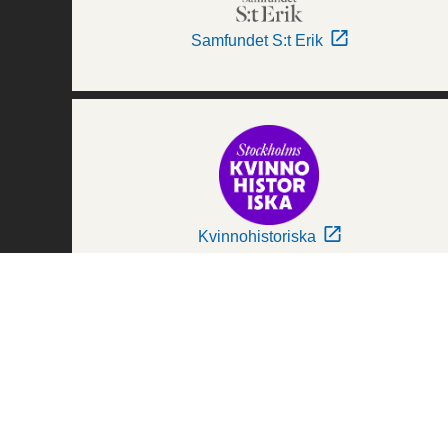
Samfundet S:t Erik
Kvinnohistoriska
Världskulturmuseerna