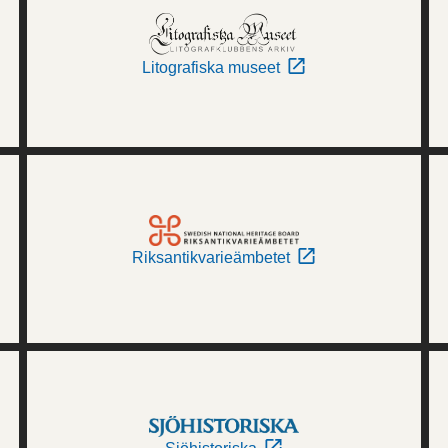
Litografiska museet
Riksantikvarieämbetet