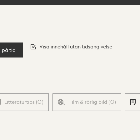
Visa innehåll utan tidsangivelse
a på tid
Litteraturtips
(
0
)
Film & rörlig bild
(
0
)