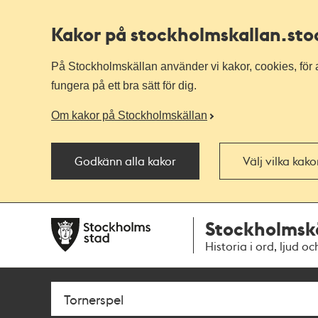
Kakor på stockholmskallan
.st
På Stockholmskällan använder vi kakor, cookies, för a
fungera på ett bra sätt för dig.
Om kakor på Stockholmskällan
Godkänn alla kakor
Välj vilka kak
Till
Till
Stockholmsk
navigationen
huvudinnehållet
Historia i ord, ljud oc
Sök
Fritextsök