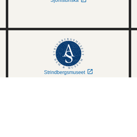
Sjöhistoriska
Strindbergsmuseet