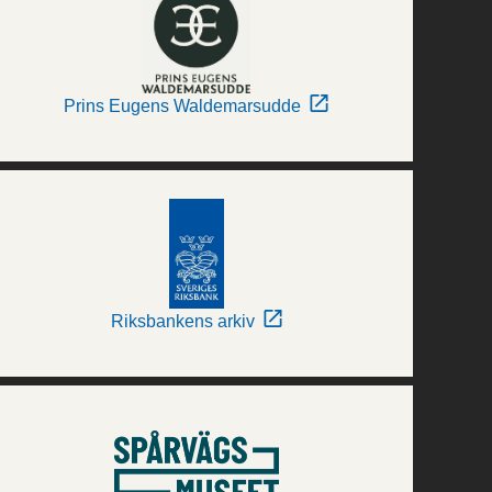
Prins Eugens Waldemarsudde
Riksbankens arkiv