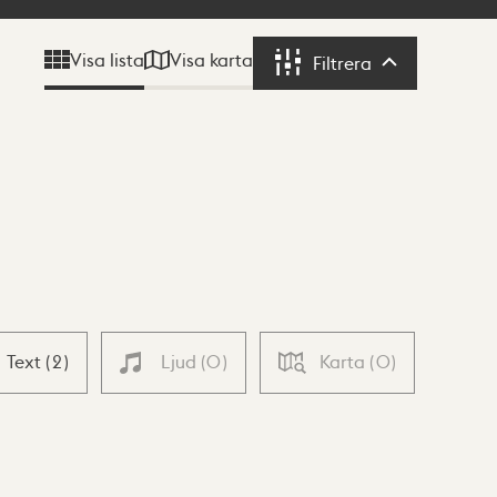
Visa karta
Visa lista
Filtrera
Filtrera
Text
(
2
)
Ljud
(
0
)
Karta
(
0
)