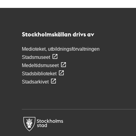
Kontakt
Stockholmskällan
Stockholmskällan drivs av
Medioteket, utbildningsförvaltningen
Stadsmuseet
Medeltidsmuseet
Stadsbiblioteket
Stadsarkivet