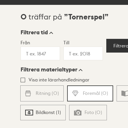
0
Tornerspel
träffar på
Sökresultat
Filtrera tid
Från
Till
Visningsläge
Filtrer
Filtrera materialtyper
Lista
Karta
Visa inte lärarhandledningar
Ritning
(
0
)
Föremål
(
0
)
Bildkonst
(
1
)
Foto
(
0
)