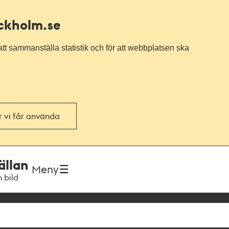
ockholm.se
tt sammanställa statistik och för att webbplatsen ska
or vi får använda
ällan
Meny
h bild