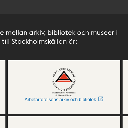
 mellan arkiv, bibliotek och museer i
till Stockholmskällan är:
Arbetarrörelsens arkiv och bibliotek