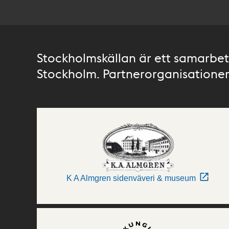
Stockholmskällan är ett samarbete
Stockholm. Partnerorganisationer 
K A Almgren sidenväveri & museum