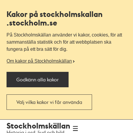
Kakor på stockholmskallan
.stockholm.se
På Stockholmskällan använder vi kakor, cookies, för att
sammanställa statistik och för att webbplatsen ska
fungera på ett bra sätt för dig.
Om kakor på Stockholmskällan
Godkänn alla kakor
Välj vilka kakor vi får använda
Till
Till
Stockholmskällan
navigationen
huvudinnehållet
Historia i ord, ljud och bild