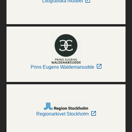
Litografiska museet
Prins Eugens Waldemarsudde
Regionarkivet Stockholm