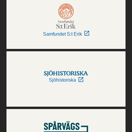
Samfundet S:t Erik
Sjöhistoriska