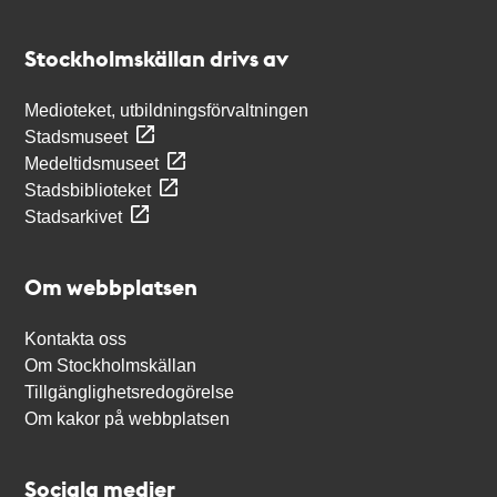
Kontakt
Stockholmskällan
Stockholmskällan drivs av
Medioteket, utbildningsförvaltningen
Stadsmuseet
Medeltidsmuseet
Stadsbiblioteket
Stadsarkivet
Om webbplatsen
Kontakta oss
Om Stockholmskällan
Tillgänglighetsredogörelse
Om kakor på webbplatsen
Sociala medier