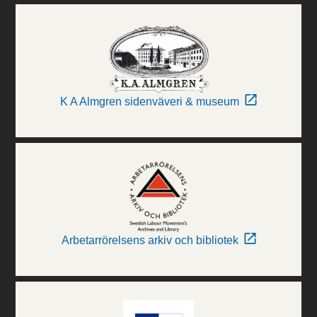
K A Almgren sidenväveri & museum
Arbetarrörelsens arkiv och bibliotek