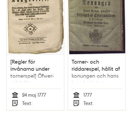
[Regler för
Torner- och
invånarna under
riddarespel, hållit af
tornerspel] Öfwer-
konungen och hans
ståthållare-
kongl. höghet
embetets
hertigen af
24 maj 1777
1777
kungörelse, om then
Södermanland, i
Tid
Tid
Text
Text
ordning, som bland
Stockholm på
Typ
Typ
stadsens inwånare
Adolph Friedrichs
bör i akt tagas
torg, den maji 1777.
under thet torner-