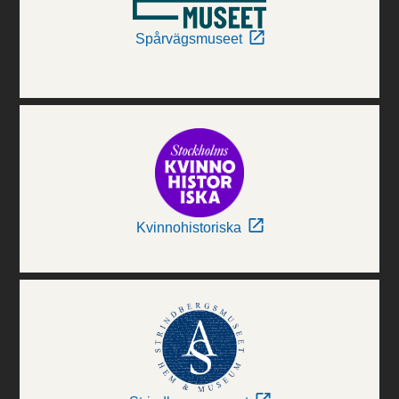
Spårvägsmuseet
Kvinnohistoriska