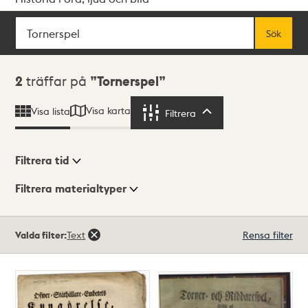
Sök
Fritextsök
Sök
Sökresultat
2
träffar på
Tornerspel
Visa karta
Visa lista
Filtrera
Filtrera
Filtrera tid
Filtrera materialtyper
Visningsläge
Totalt
Valda filter:
Text
Rensa filter
2
träffar
Lista
Karta