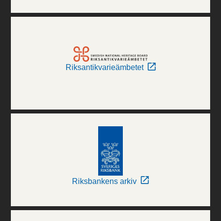
Riksantikvarieämbetet
Riksbankens arkiv