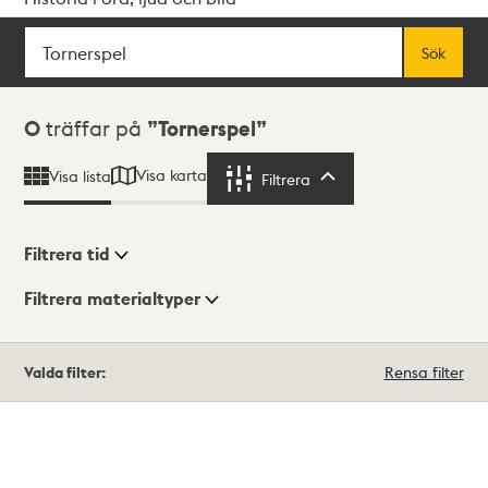
Sök
Fritextsök
Sök
Sökresultat
0
träffar på
Tornerspel
Visa karta
Visa lista
Filtrera
Filtrera
Filtrera tid
Filtrera materialtyper
Visningsläge
Totalt
Valda filter:
Rensa filter
0
träffar
Lista
Karta