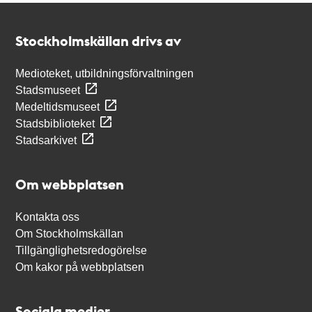
Kontakt
Stockholmskällan
Stockholmskällan drivs av
Medioteket, utbildningsförvaltningen
Stadsmuseet
Medeltidsmuseet
Stadsbiblioteket
Stadsarkivet
Om webbplatsen
Kontakta oss
Om Stockholmskällan
Tillgänglighetsredogörelse
Om kakor på webbplatsen
Sociala medier