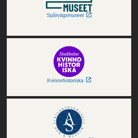
Spårvägsmuseet
Kvinnohistoriska