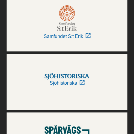
Samfundet S:t Erik
Sjöhistoriska