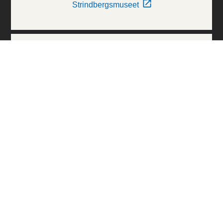
Strindbergsmuseet
Thielska Galleriet
Världskulturmuseerna