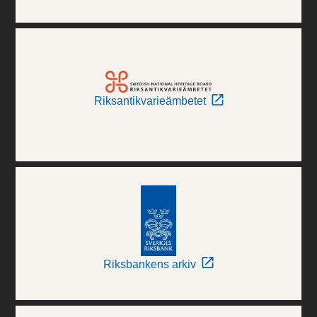
Riksantikvarieämbetet
Riksbankens arkiv