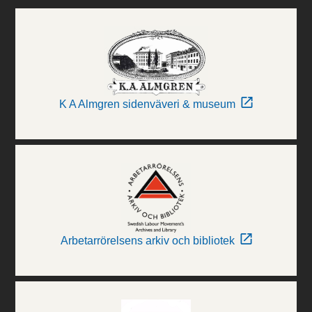
K A Almgren sidenväveri & museum
Arbetarrörelsens arkiv och bibliotek