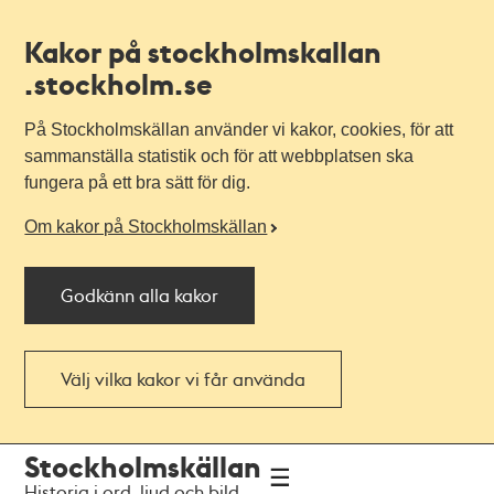
Kakor på stockholmskallan
.stockholm.se
På Stockholmskällan använder vi kakor, cookies, för att
sammanställa statistik och för att webbplatsen ska
fungera på ett bra sätt för dig.
Om kakor på Stockholmskällan
Godkänn alla kakor
Välj vilka kakor vi får använda
Till
Till
Stockholmskällan
navigationen
huvudinnehållet
Historia i ord, ljud och bild