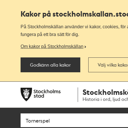
Kakor på stockholmskallan
.st
På Stockholmskällan använder vi kakor, cookies, för a
fungera på ett bra sätt för dig.
Om kakor på Stockholmskällan
Godkänn alla kakor
Välj vilka kak
Till
Till
Stockholmsk
navigationen
huvudinnehållet
Historia i ord, ljud oc
Sök
Fritextsök