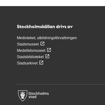
Kontakt
Stockholmskällan
Stockholmskällan drivs av
Medioteket, utbildningsförvaltningen
Stadsmuseet
Medeltidsmuseet
Stadsbiblioteket
Stadsarkivet