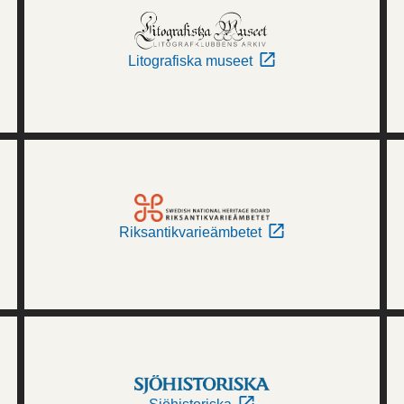
Litografiska museet
Riksantikvarieämbetet