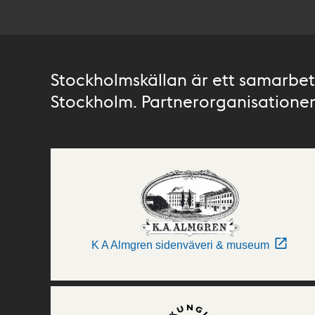
Stockholmskällan är ett samarbete
Stockholm. Partnerorganisationer 
K A Almgren sidenväveri & museum