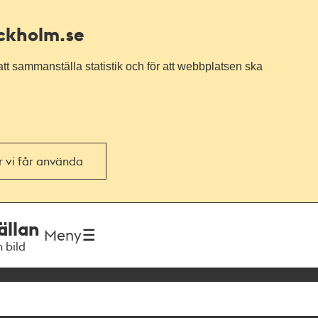
ockholm.se
tt sammanställa statistik och för att webbplatsen ska
or vi får använda
ällan
Meny
h bild