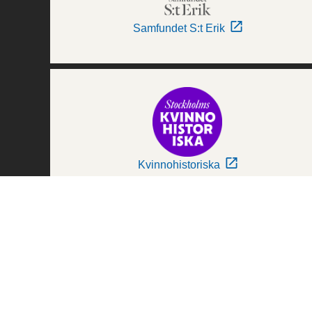
Samfundet S:t Erik
Kvinnohistoriska
Världskulturmuseerna