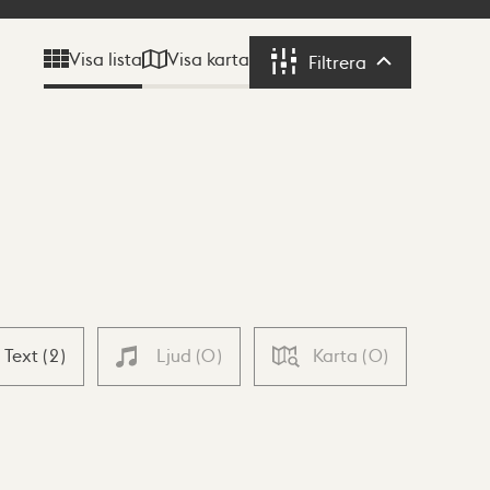
Visa karta
Visa lista
Filtrera
Filtrera
Text
(
2
)
Ljud
(
0
)
Karta
(
0
)