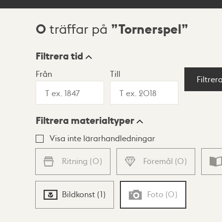
0
Tornerspel
träffar på
Sökresultat
Filtrera tid
Från
Till
Visningsläge
Filtrer
Filtrera materialtyper
Lista
Karta
Visa inte lärarhandledningar
Ritning
(
0
)
Föremål
(
0
)
Bildkonst
(
1
)
Foto
(
0
)