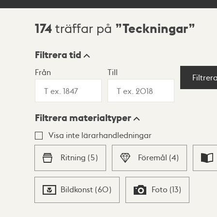
174
Teckningar
träffar på
Sökresultat
Filtrera tid
Från
Till
Visningsläge
Filtrer
Filtrera materialtyper
Lista
Karta
Visa inte lärarhandledningar
Ritning
(
5
)
Föremål
(
4
)
Bildkonst
(
60
)
Foto
(
13
)