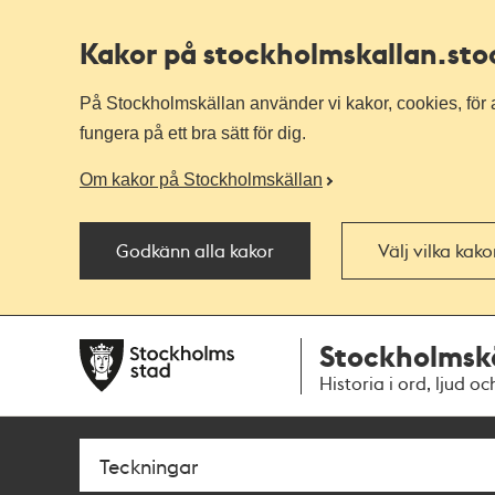
Kakor på stockholmskallan
.st
På Stockholmskällan använder vi kakor, cookies, för a
fungera på ett bra sätt för dig.
Om kakor på Stockholmskällan
Godkänn alla kakor
Välj vilka kak
Till
Till
Stockholmsk
navigationen
huvudinnehållet
Historia i ord, ljud oc
Sök
Fritextsök