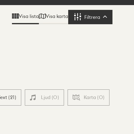
Visa karta
Visa lista
Filtrera
Filtrera
Text
(
21
)
Ljud
(
0
)
Karta
(
0
)