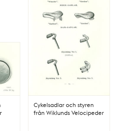
n
Cykelsadlar och styren
r
från Wiklunds Velocipeder