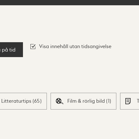
Visa innehåll utan tidsangivelse
a på tid
Litteraturtips
(
65
)
Film & rörlig bild
(
1
)