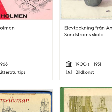
holmen
Elevteckning från A
Sandströms skola
1968
1900 till 1931
Tid
Litteraturtips
Bildkonst
Typ