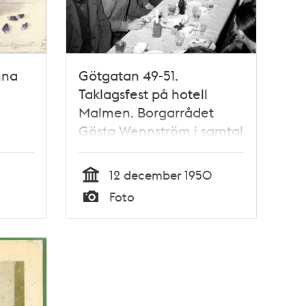
nna
Götgatan 49-51.
Taklagsfest på hotell
Malmen. Borgarrådet
Gösta Wennström i samtal
med några av
byggnadsarbetarna
12 december 1950
Tid
Foto
Typ