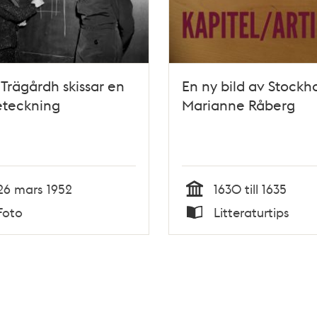
Trägårdh skissar en
En ny bild av Stockh
teckning
Marianne Råberg
26 mars 1952
1630 till 1635
Tid
Foto
Litteraturtips
Typ