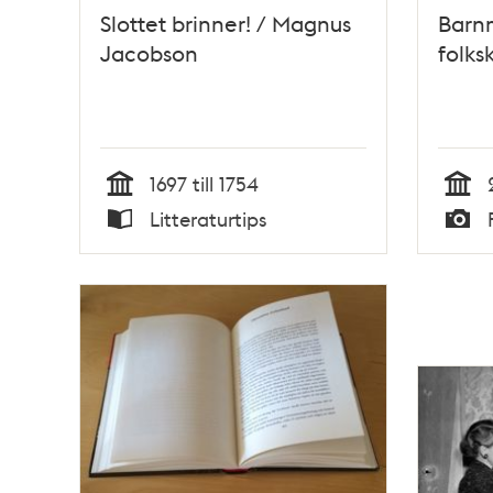
Slottet brinner! / Magnus
Barn
Jacobson
folks
1697 till 1754
Tid
Tid
Litteraturtips
Typ
Typ