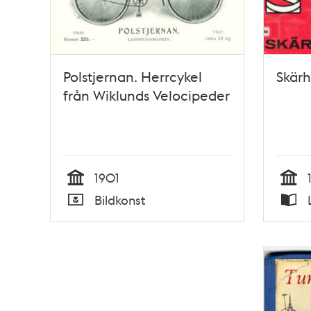
Polstjernan. Herrcykel
Skär
från Wiklunds Velocipeder
1901
Tid
Tid
Bildkonst
Typ
Typ