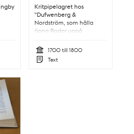
lingby
Kritpipelagret hos
"Dufwenberg &
Nordström, som hålla
öpna Bodar uppå
Södermalms torg" : ett
stadsarkeologiskt fynd /
1700 till 1800
Jan-Åke Ljung och Per
Tid
Text
Nelson
Typ