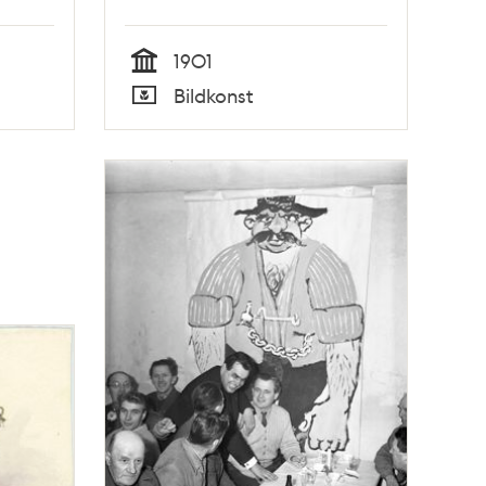
1901
Tid
Bildkonst
Typ