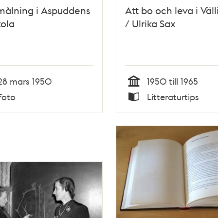
målning i Aspuddens
Att bo och leva i Väl
kola
/ Ulrika Sax
28 mars 1950
1950 till 1965
Tid
Foto
Litteraturtips
Typ