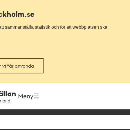
ockholm.se
tt sammanställa statistik och för att webbplatsen ska
or vi får använda
ällan
Meny
h bild