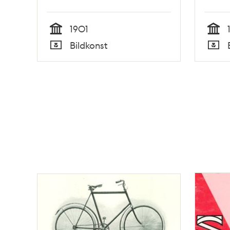
1901
Tid
Tid
Bildkonst
Typ
Typ