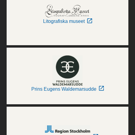
Litografiska museet
Prins Eugens Waldemarsudde