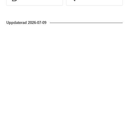
Typ
Typ
Kerstin Söderlund &
Marcus Hjulhammar
Uppdaterad
2026-07-09