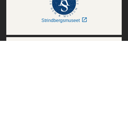
Strindbergsmuseet
Thielska Galleriet
Världskulturmuseerna