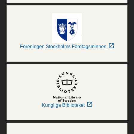
Föreningen Stockholms Företagsminnen
Kungliga Biblioteket