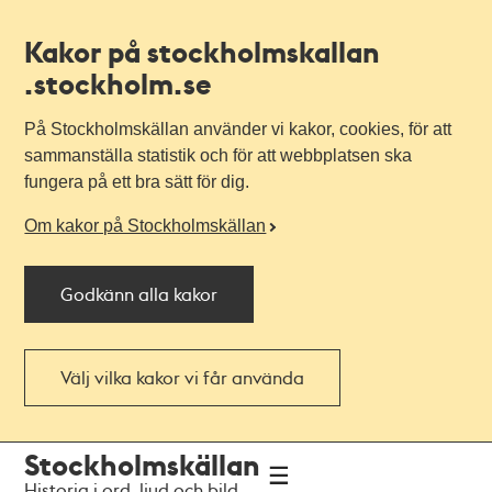
Kakor på stockholmskallan
.stockholm.se
På Stockholmskällan använder vi kakor, cookies, för att
sammanställa statistik och för att webbplatsen ska
fungera på ett bra sätt för dig.
Om kakor på Stockholmskällan
Godkänn alla kakor
Välj vilka kakor vi får använda
Till
Till
Stockholmskällan
navigationen
huvudinnehållet
Historia i ord, ljud och bild