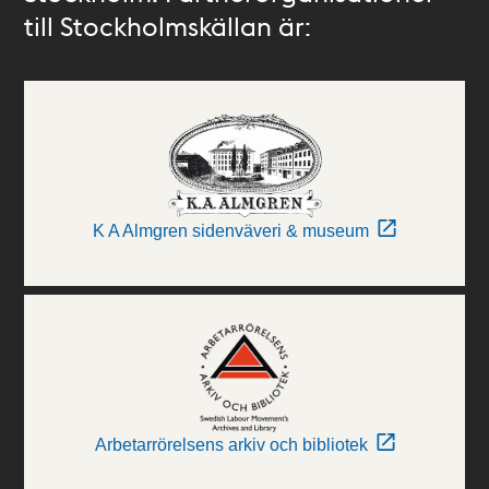
till Stockholmskällan är:
K A Almgren sidenväveri & museum
Arbetarrörelsens arkiv och bibliotek