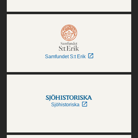
Samfundet S:t Erik
Sjöhistoriska