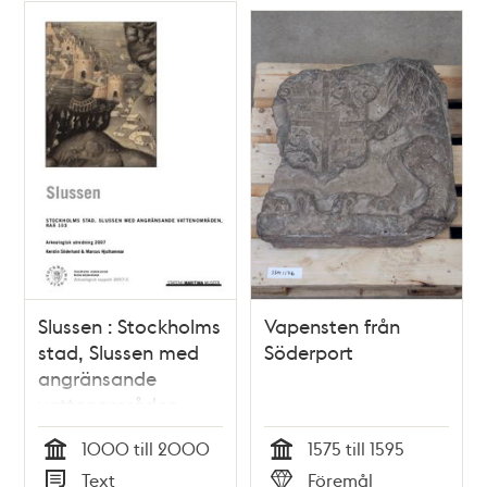
Slussen : Stockholms
Vapensten från
stad, Slussen med
Söderport
angränsande
vattenområden,
RAÄ 103 :
1000 till 2000
1575 till 1595
arkeologisk
Tid
Tid
Text
Föremål
utredning 2007 /