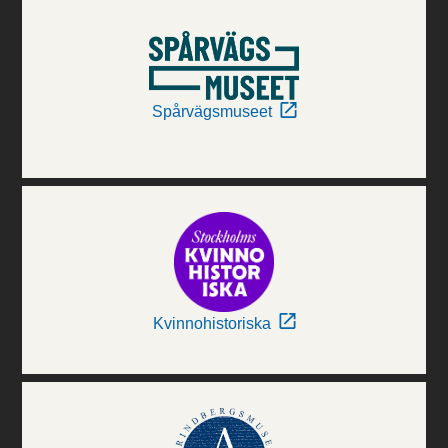
Spårvägsmuseet
Kvinnohistoriska