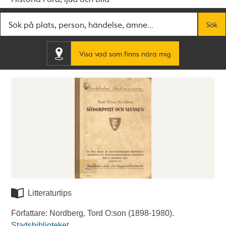
Fritextsök
Sök
Visa vad som finns nära mig
Litteraturtips
Författare: Nordberg, Tord O:son (1898-1980).
Stadsbiblioteket