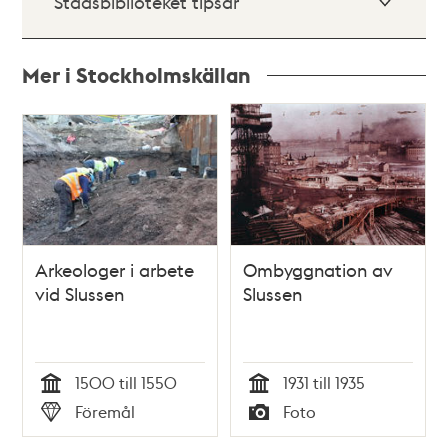
Stadsbiblioteket tipsar
Mer i Stockholmskällan
Relaterade
poster
och
teman
Arkeologer i arbete
Ombyggnation av
vid Slussen
Slussen
1500 till 1550
1931 till 1935
Tid
Tid
Föremål
Foto
Typ
Typ