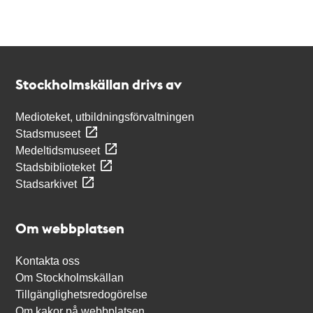
Kontakt
Stockholmskällan
Stockholmskällan drivs av
Medioteket, utbildningsförvaltningen
Stadsmuseet
Medeltidsmuseet
Stadsbiblioteket
Stadsarkivet
Om webbplatsen
Kontakta oss
Om Stockholmskällan
Tillgänglighetsredogörelse
Om kakor på webbplatsen