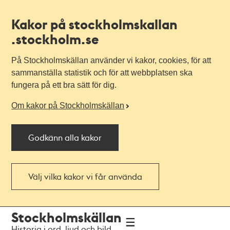
Kakor på stockholmskallan
.stockholm.se
På Stockholmskällan använder vi kakor, cookies, för att
sammanställa statistik och för att webbplatsen ska
fungera på ett bra sätt för dig.
Om kakor på Stockholmskällan
Godkänn alla kakor
Välj vilka kakor vi får använda
Till
Till
Stockholmskällan
navigationen
huvudinnehållet
Historia i ord, ljud och bild