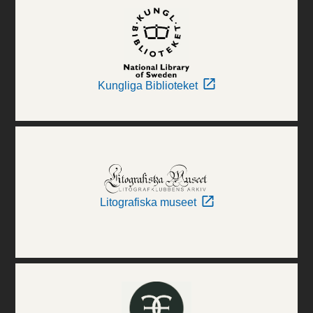
Kungliga Biblioteket
Litografiska museet