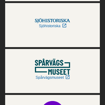
Sjöhistoriska
Spårvägsmuseet