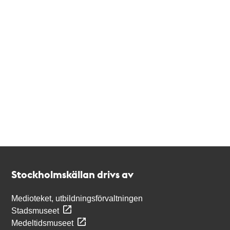
Kontakt
Stockholmskällan
Stockholmskällan drivs av
Medioteket, utbildningsförvaltningen
Stadsmuseet
Medeltidsmuseet