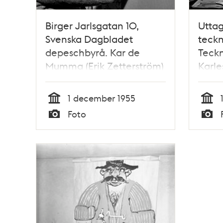
Birger Jarlsgatan 10,
Utta
Svenska Dagbladet
teckn
depeschbyrå. Kar de
Teckn
Mumma (Erik Zetterström)
Karle
hänger sina teckningar
Carl E
som ska säljas till förmån
folks
1 december 1955
för Julfemman
Linda
Tid
Tid
Foto
Rudo
Typ
Typ
teckn