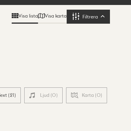
Visa karta
Visa lista
Filtrera
Filtrera
Text
(
21
)
Ljud
(
0
)
Karta
(
0
)