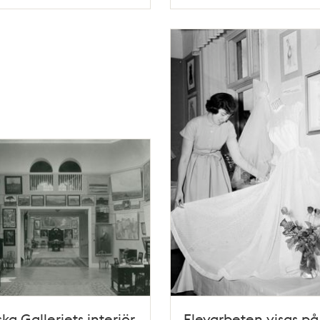
Typ
elever
ska Galleriets interiör
Elevarbeten visas på