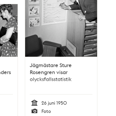
Jägmästare Sture
nders
Rosengren visar
olycksfallsstatistik
ratör
26 juni 1950
Tid
Foto
å