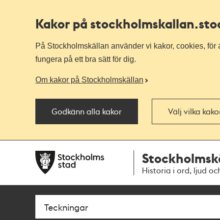
Kakor på stockholmskallan
.st
På Stockholmskällan använder vi kakor, cookies, för a
fungera på ett bra sätt för dig.
Om kakor på Stockholmskällan
Godkänn alla kakor
Välj vilka kak
Till
Till
Stockholmsk
navigationen
huvudinnehållet
Historia i ord, ljud oc
Sök
Fritextsök