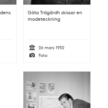
ddens
Göta Trägårdh skissar en
modeteckning
26 mars 1952
Tid
Foto
Typ