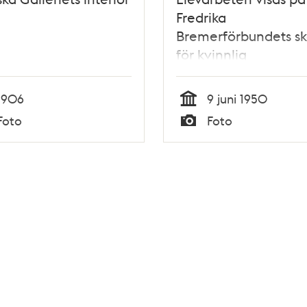
Fredrika
Bremerförbundets sk
för kvinnlig
yrkesutbildning (enb
sömnad)
1906
9 juni 1950
Tid
Foto
Foto
Typ