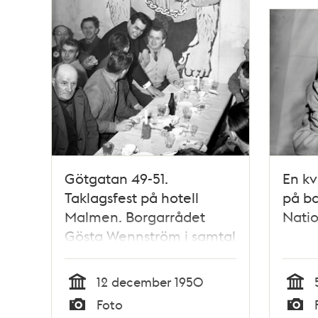
Götgatan 49-51.
En kv
Taklagsfest på hotell
på ba
Malmen. Borgarrådet
Nati
Gösta Wennström i samtal
med några av
byggnadsarbetarna
12 december 1950
Tid
Tid
Foto