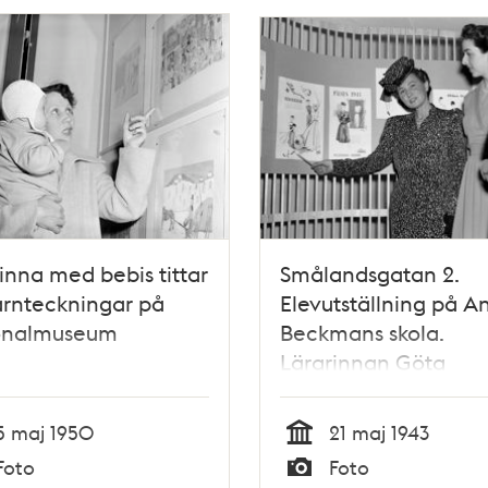
inna med bebis tittar
Smålandsgatan 2.
rnteckningar på
Elevutställning på A
onalmuseum
Beckmans skola.
Lärarinnan Göta
Trägårdh, modeillust
och textildesigner,
5 maj 1950
21 maj 1943
demonstrerar
Tid
Foto
Foto
modeteckning för tv