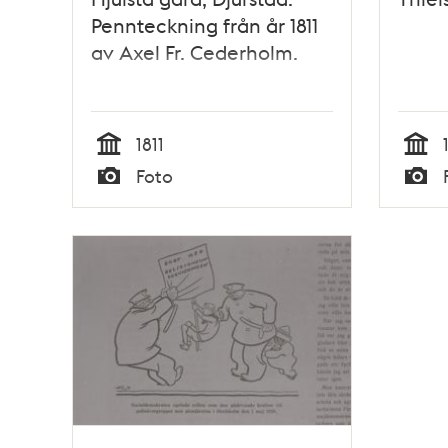
Pennteckning från år 1811
av Axel Fr. Cederholm.
1811
Tid
Tid
Foto
Typ
Typ