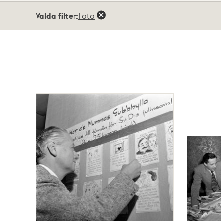
Totalt
Valda filter:
Foto
13
träffar