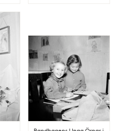
Typ
Bandhagens Unga Örnar i