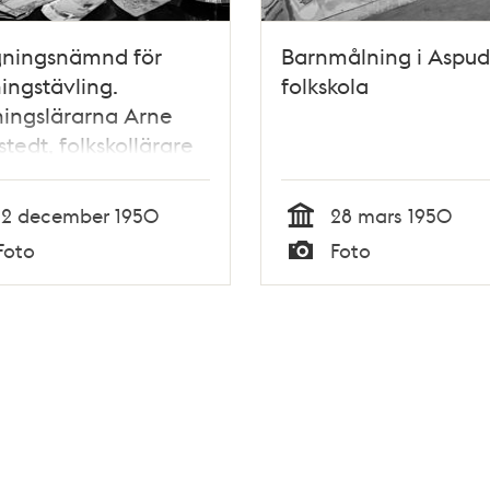
gningsnämnd för
Barnmålning i Aspu
ingstävling.
folkskola
ingslärarna Arne
stedt, folkskollärare
ric Arkel,
kollärarinna Annie
12 december 1950
28 mars 1950
hl och intendent
Tid
Foto
Foto
lf Hårde går igenom
Typ
ingar