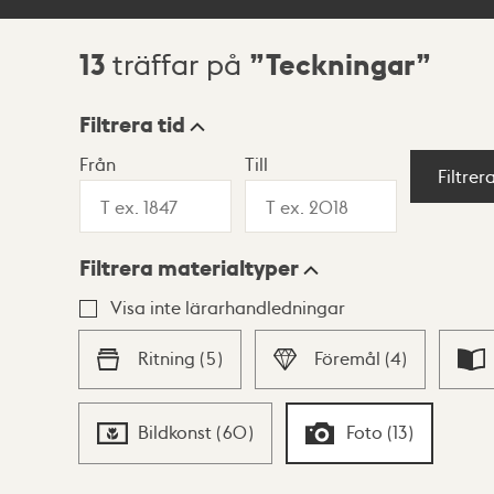
13
Teckningar
träffar på
Sökresultat
Filtrera tid
Från
Till
Visningsläge
Filtrer
Filtrera materialtyper
Lista
Karta
Visa inte lärarhandledningar
Ritning
(
5
)
Föremål
(
4
)
Bildkonst
(
60
)
Foto
(
13
)