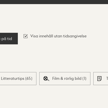
Visa innehåll utan tidsangivelse
a på tid
Litteraturtips
(
65
)
Film & rörlig bild
(
1
)