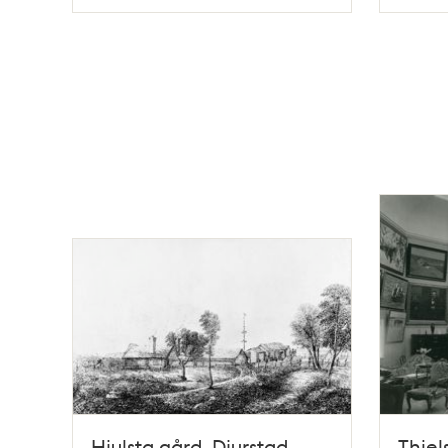
Typ
Typ
Hjulsta gård, Djurstad.
Thiel