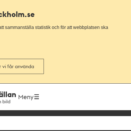
ockholm.se
tt sammanställa statistik och för att webbplatsen ska
or vi får använda
ällan
Meny
h bild