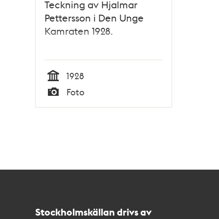
Teckning av Hjalmar
Pettersson i Den Unge
Kamraten 1928.
1928
Tid
Foto
Typ
Kontakt
Stockholmskällan
Stockholmskällan drivs av