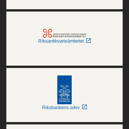
Riksantikvarieämbetet
Riksbankens arkiv