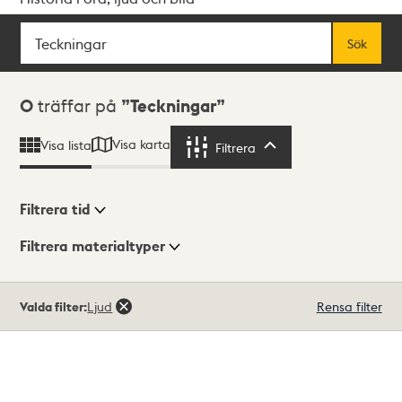
Sök
Fritextsök
Sök
Sökresultat
0
träffar på
Teckningar
Visa karta
Visa lista
Filtrera
Filtrera
Filtrera tid
Filtrera materialtyper
Visningsläge
Totalt
Valda filter:
Ljud
Rensa filter
0
träffar
Lista
Karta