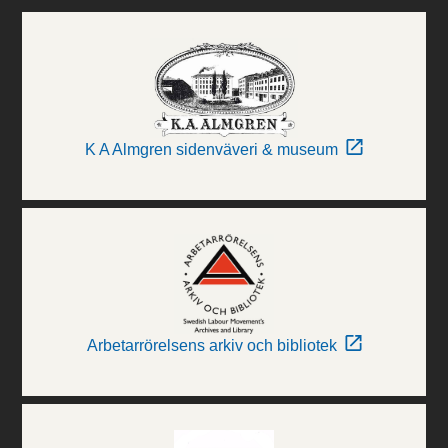
K A Almgren sidenväveri & museum
Arbetarrörelsens arkiv och bibliotek