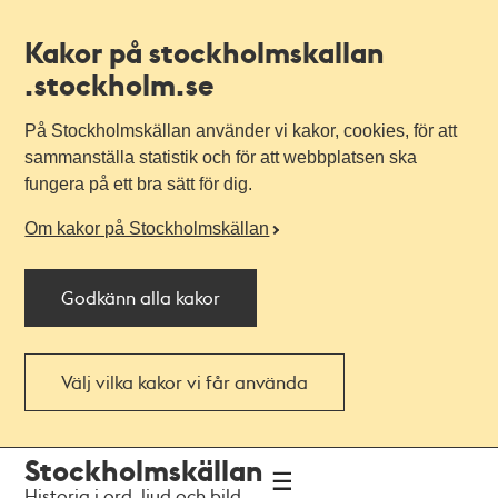
Kakor på stockholmskallan
.stockholm.se
På Stockholmskällan använder vi kakor, cookies, för att
sammanställa statistik och för att webbplatsen ska
fungera på ett bra sätt för dig.
Om kakor på Stockholmskällan
Godkänn alla kakor
Välj vilka kakor vi får använda
Till
Till
Stockholmskällan
navigationen
huvudinnehållet
Historia i ord, ljud och bild