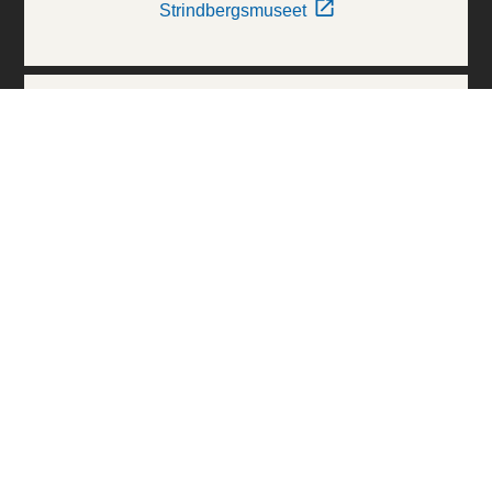
Strindbergsmuseet
Thielska Galleriet
Världskulturmuseerna