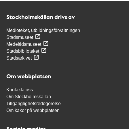
Kontakt
Stockholmskällan
Stockholmskällan drivs av
Medioteket, utbildningsförvaltningen
Stadsmuseet
Medeltidsmuseet
Stadsbiblioteket
Stadsarkivet
Om webbplatsen
Kontakta oss
Om Stockholmskällan
Tillgänglighetsredogörelse
Om kakor på webbplatsen
Sociala medier