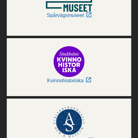
Spårvägsmuseet
Kvinnohistoriska