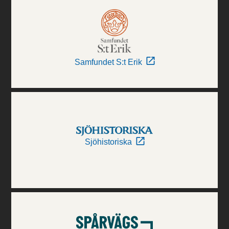
Samfundet S:t Erik
Sjöhistoriska